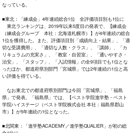
なっている。
■東北：「練成会」4年連続総合1位 全評価項目別も1位に
東北ランキングは、2019年以来5度目の発表で、【練成会
（練成会グループ 本社：北海道札幌市）】が4年連続の総合
1位を獲得した。また、評価項目別「成績向上・結果」、「適
切な受講費用」、「適切な人数・クラス」、「講師」、「カ
リキュラムの充実さ」、「教室・自習室」、「通いやすさ・
治安」、「スタッフ」、「入試情報」の全9項目でも1位とな
ったほか、都道府県別部門「宮城県」では2年連続の1位と高
い評価を得ている。
なお東北での都道府県別部門は今回「宮城県」、「福島
県」で発表。「福島県」では、【ベスト学院進学塾・ベスト
学院ハイステージ（ベスト学院株式会社 本社：福島県郡山
市）】が5年連続の1位となった。
■北関東：「進学塾ACADEMY／進学塾QUALIER」が初の総
合1位に