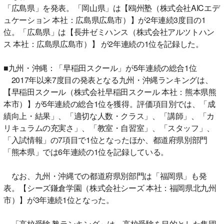
「広島県」を発表。「岡山県」は【鴎州塾（株式会社AICエデ
ュケーション 本社：広島県広島市）】が2年連続3度目の1
位。「広島県」は【長井ゼミハンス（株式会社アルツトハン
ス 本社：広島県広島市）】 が2年連続の1位を記録した。
■九州・沖縄：「早稲田スクール」が5年連続の総合1位
2017年以来7度目の発表となる九州・沖縄ランキングは、
【早稲田スクール（株式会社早稲田スクール 本社：熊本県熊
本市）】が5年連続の総合1位を獲得。評価項目別では、「成
績向上・結果」、「適切な人数・クラス」、「講師」、「カ
リキュラムの充実さ」、「教室・自習室」、「スタッフ」、
「入試情報」の7項目で1位となったほか、都道府県別部門
「熊本県」では6年連続の1位を記録している。
なお、九州・沖縄での都道府県別部門は「福岡県」も発
表。【シーズ鎌倉学園（株式会社シーズ 本社：福岡県北九州
市）】が3年連続1位となった。
「高校受験 塾ランキング」は、高校受験を目的とした集団