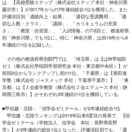
は、【高校受験ステップ（株式会社ステップ 本社：神奈川県
藤沢市）】が2017年からの7年連続総合1位を獲得した。また
評価項目別「成績向上・結果」、「適切な受講費用」、「適
切な人数・クラス」、「講師」、「カリキュラムの充実
さ」、「教室・自習室」、「入試情報」の7項目と、都道府県
別「神奈川県」でも1位に。特に「神奈川県」は2016年から8
年連続の1位を記録した。
その他の都道府県別部門では、「埼玉県」は【はW早稲田
ゼミ（株式会社早稲田学習研究会 本社：東京都中央区）】が
前回2位からランクアップし初の1位。「千葉県」は【誉田進
学塾（株式会社 ジャスメック 本社：千葉県千葉市）】、「東
京都」は【Ｚ会進学教室（株式会社Ｚ会エデュース 本社：静
岡県三島市）】がそれぞれ3年連続の1位を獲得している。
■甲信越・北陸：「信学会ゼミナール」が2年連続総合1位
甲信越・北陸ランキングは2019年以来5度目の発表で、【信
学会ゼミナール（学校法人 信学会 本社：長野県長野
市）】が2年連続の総合1位となった。評価項目別でも、「適