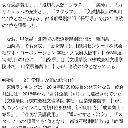
切な受講費用」、「適切な人数・クラス」、「講師」、「カ
リキュラムの充実さ」、「スタッフ」、「入試情報」の6項目
で1位となったほか、都道府県別部門「長野県」では2年連続
の1位を獲得した。
なお、甲信越・北陸での都道府県別部門は「新潟県」、
「山梨県」でも発表。「新潟県」は【能開センター（株式会
社ワオ・コーポレーション 本社：大阪府大阪市）】が3年連
続4度目の1位に、「山梨県」は【文理学院（株式会社文理学
院 本社：山梨県都留市）】が5年連続の1位となっている。
■東海：「文理学院」が初の総合1位
東海ランキングは、2014年以来10度目の発表となる。総合
1位には、2018年から「高評企業（※1）」に選出されていた
【文理学院（株式会社文理学院 本社：山梨県都留市）】が、
初のランクインにして初1位を獲得。評価項目別「成績向上・
結果」、「適切な受講費用」、「通いやすさ・治安」、「ス
タッフ」の4項目でも1位となり、都道府県別部門では「静岡
県」で3度目の1位を記録した。