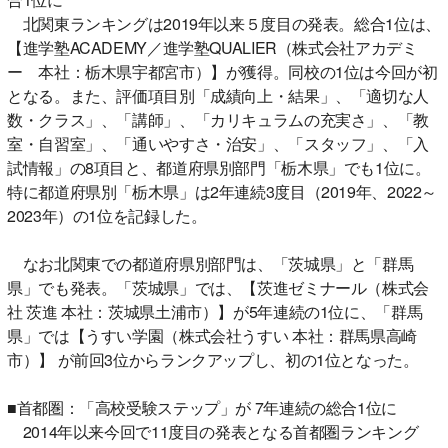
北関東ランキングは2019年以来５度目の発表。総合1位は、
【進学塾ACADEMY／進学塾QUALIER（株式会社アカデミ
ー 本社：栃木県宇都宮市）】が獲得。同校の1位は今回が初
となる。また、評価項目別「成績向上・結果」、「適切な人
数・クラス」、「講師」、「カリキュラムの充実さ」、「教
室・自習室」、「通いやすさ・治安」、「スタッフ」、「入
試情報」の8項目と、都道府県別部門「栃木県」でも1位に。
特に都道府県別「栃木県」は2年連続3度目（2019年、2022～
2023年）の1位を記録した。
なお北関東での都道府県別部門は、「茨城県」と「群馬
県」でも発表。「茨城県」では、【茨進ゼミナール（株式会
社 茨進 本社：茨城県土浦市）】が5年連続の1位に、「群馬
県」では【うすい学園（株式会社うすい 本社：群馬県高崎
市）】 が前回3位からランクアップし、初の1位となった。
■首都圏：「高校受験ステップ」が 7年連続の総合1位に
2014年以来今回で11度目の発表となる首都圏ランキング