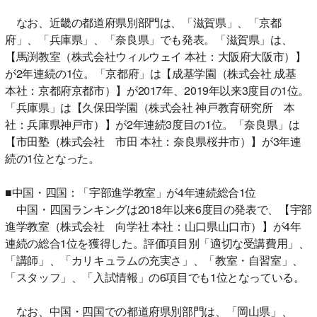
なお、近畿の都道府県別部門は、「滋賀県」、「京都
府」、「兵庫県」、「奈良県」でも発表。「滋賀県」は、
【馬渕教室（株式会社ウィルウェイ 本社：大阪府大阪市）】
が2年連続の1位。「京都府」は【成基学園（株式会社 成基
本社：京都府京都市）】が2017年、2019年以来3度目の1位。
「兵庫県」は【久保田学園（株式会社 神戸教育研究所 本
社：兵庫県神戸市）】が2年連続3度目の1位。「奈良県」は
【市田塾（株式会社 市田 本社：奈良県桜井市）】が3年連
続の1位となった。
■中国・四国：「宇部進学教室」が4年連続総合1位
中国・四国ランキングは2018年以来6度目の発表で、【宇部
進学教室（株式会社 向学社 本社：山口県山口市）】が4年
連続の総合1位を獲得した。評価項目別「適切な受講費用」、
「講師」、「カリキュラムの充実さ」、「教室・自習室」、
「スタッフ」、「入試情報」の6項目でも1位となっている。
なお、中国・四国での都道府県別部門は、「岡山県」、