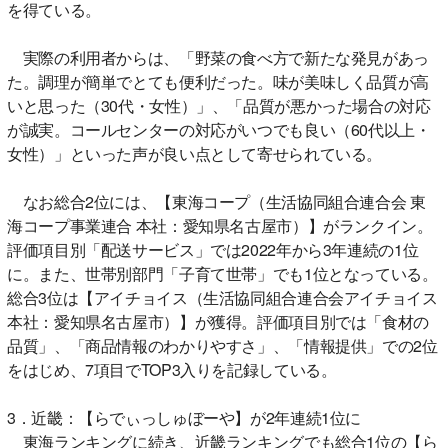
を得ている。
実際の利用者からは、「野菜の食べ方で新たな発見があっ
た。調理が簡単でとても便利だった。味が美味しく品質が高
いと思った（30代・女性）」、「品質が悪かった場合の対応
が誠実。コールセンターの対応がいつでも良い（60代以上・
女性）」といった声が良い点として寄せられている。
なお総合2位には、【東海コープ（生活協同組合連合会 東
海コープ事業連合 本社：愛知県名古屋市）】がランクイン。
評価項目別「配送サービス」では2022年から3年連続の1位
に。また、世帯別部門「子育て世帯」でも1位となっている。
総合3位は【アイチョイス（生活協同組合連合会アイチョイス
本社：愛知県名古屋市）】が獲得。評価項目別では「食材の
品質」、「商品情報のわかりやすさ」、「情報提供」での2位
をはじめ、7項目でTOP3入りを記録している。
3．近畿：【らでぃっしゅぼーや】が2年連続1位に
東海ランキングに続き、近畿ランキングでも総合1位の【ら