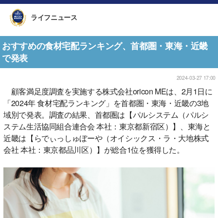
ライフニュース
おすすめの食材宅配ランキング、首都圏・東海・近畿
で発表
2024-03-27 17:00
顧客満足度調査を実施する株式会社oricon MEは、2月1日に
「2024年 食材宅配ランキング」を首都圏・東海・近畿の3地
域別で発表。調査の結果、首都圏は【パルシステム（パルシ
ステム生活協同組合連合会 本社：東京都新宿区）】、東海と
近畿は【らでぃっしゅぼーや（オイシックス・ラ・大地株式
会社 本社：東京都品川区）】が総合1位を獲得した。