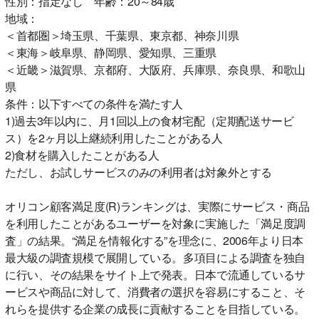
性別：指定なし 年齢：20～84歳
地域：
＜首都圏＞埼玉県、千葉県、東京都、神奈川県
＜東海＞岐阜県、静岡県、愛知県、三重県
＜近畿＞滋賀県、京都府、大阪府、兵庫県、奈良県、和歌山
県
条件：以下すべての条件を満たす人
1)過去3年以内に、月1回以上の食材宅配（定期配送サービ
ス）を2ヶ月以上継続利用したことがある人
2)食材を購入したことがある人
ただし、お試しサービスのみの利用者は対象外とする
オリコン顧客満足度(R)ランキングは、実際にサービス・商品
を利用したことがあるユーザーを対象に実施した「満足度調
査」の結果。“満足を情報化する”を理念に、2006年より日本
最大級の調査規模で展開している。多項目による調査を独自
に行い、その結果をサイト上で発表。日本で流通しているサ
ービスや商品に対して、消費者の選択を容易にすること、そ
れらを提供する企業の成長に貢献することを目指している。