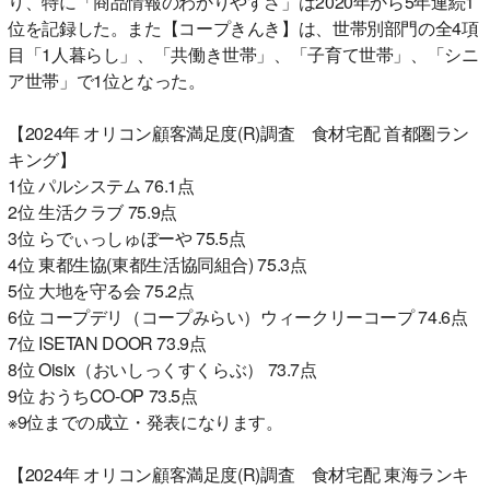
り、特に「商品情報のわかりやすさ」は2020年から5年連続1
位を記録した。また【コープきんき】は、世帯別部門の全4項
目「1人暮らし」、「共働き世帯」、「子育て世帯」、「シニ
ア世帯」で1位となった。
【2024年 オリコン顧客満足度(R)調査 食材宅配 首都圏ラン
キング】
1位 パルシステム 76.1点
2位 生活クラブ 75.9点
3位 らでぃっしゅぼーや 75.5点
4位 東都生協(東都生活協同組合) 75.3点
5位 大地を守る会 75.2点
6位 コープデリ（コープみらい）ウィークリーコープ 74.6点
7位 ISETAN DOOR 73.9点
8位 Oisix（おいしっくすくらぶ） 73.7点
9位 おうちCO-OP 73.5点
※9位までの成立・発表になります。
【2024年 オリコン顧客満足度(R)調査 食材宅配 東海ランキ