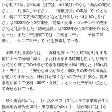
回が初の1位。評価項目別では、全10項目のうち「商品の充実
さ」、「利用のしやすさ」、「情報提供」の3項目で1位とな
り、特に“注文方法の充実さ”などを評価した「利用のしやす
さ」は2023年から2年連続、“特集・記事・コンテンツの充実
さ”などを評価した「情報提供」は2022年から3年連続の1位と
なった。また世帯別部門では「共働き世帯」、「子育て世
帯」、「シニア世帯」で1位を獲得している。
実際の利用者からは、「食材を買いに行く時間が利用する
前に比べて極端に減り、また料理をする時間も短くなり自由
な時間や自宅での仕事ができる時間が大幅に増えた（60代以
上・男性）」、「安心な食品が届く。離乳食の際の冷凍食品
が使いやすかった。味付けが濃くないので子供に安心。骨抜
き魚が多くて便利（30代・女性）」といった声が良い点とし
て寄せられている。
続く総合2位には、【生活クラブ（生活クラブ事業連合生活
協同組合連合会 本社：東京都新宿区）】、総合3位には【ら