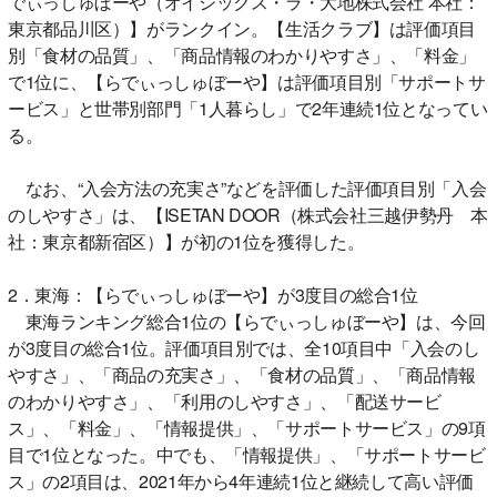
でぃっしゅぼーや（オイシックス・ラ・大地株式会社 本社：
東京都品川区）】がランクイン。【生活クラブ】は評価項目
別「食材の品質」、「商品情報のわかりやすさ」、「料金」
で1位に、【らでぃっしゅぼーや】は評価項目別「サポートサ
ービス」と世帯別部門「1人暮らし」で2年連続1位となってい
る。
なお、“入会方法の充実さ”などを評価した評価項目別「入会
のしやすさ」は、【ISETAN DOOR（株式会社三越伊勢丹 本
社：東京都新宿区）】が初の1位を獲得した。
2．東海：【らでぃっしゅぼーや】が3度目の総合1位
東海ランキング総合1位の【らでぃっしゅぼーや】は、今回
が3度目の総合1位。評価項目別では、全10項目中「入会のし
やすさ」、「商品の充実さ」、「食材の品質」、「商品情報
のわかりやすさ」、「利用のしやすさ」、「配送サービ
ス」、「料金」、「情報提供」、「サポートサービス」の9項
目で1位となった。中でも、「情報提供」、「サポートサービ
ス」の2項目は、2021年から4年連続1位と継続して高い評価