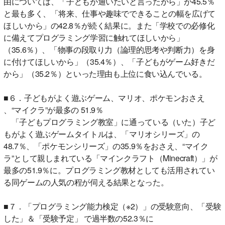
由については、「子どもが通いたいと言ったから」が45.5％
と最も多く、「将来、仕事や趣味でできることの幅を広げて
ほしいから」の42.8％が続く結果に。また「学校での必修化
に備えてプログラミング学習に触れてほしいから」
（35.6％）、「物事の段取り力（論理的思考や判断力）を身
に付けてほしいから」（35.4％）、「子どもがゲーム好きだ
から」（35.2％）といった理由も上位に食い込んでいる。
■６．子どもがよく遊ぶゲーム、マリオ、ポケモンおさえ
、“マイクラ”が最多の 51.9％
「子どもプログラミング教室」に通っている（いた）子ど
もがよく遊ぶゲームタイトルは、「マリオシリーズ」の
48.7％、「ポケモンシリーズ」の35.9％をおさえ、“マイク
ラ”として親しまれている「マインクラフト（Minecraft）」が
最多の51.9％に。プログラミング教材としても活用されてい
る同ゲームの人気の程が伺える結果となった。
■７．「プログラミング能力検定（※2）」の受験意向、「受験
した」＆「受験予定」 で過半数の52.3％に