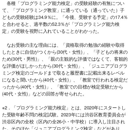
各種「プログラミング能力検定」の受験経験の有無につい
て、「プログラミング教室」に通っている（通っていた）子
どもの受験経験は34.9％に。「今後、受験する予定」の17.4％
と合わせると、過半数の52.3％が「プログラミング能力検
定」の受験を視野に入れていることがわかった。
なお受験の主な理由には、「資格取得の勉強の経験や取得
したときに自信がつくから(30代・女性)」、「子どもの将来の
ため(30代・男性)」、「親の主観的な評価ではなくて、客観的
な評価がほしかったから(30代・女性)」、「ジュニアプログラ
ミング検定のゴールドまで取ると履歴書に記載出来るレベル
になると聞いたから(40代・女性)」、「教室で行われる検定だ
ったから(40代・女性)」、「教室での目標が検定受験だから
(40代・女性)」などの回答が寄せられた。
※2．「プログラミング能力検定」とは、2020年にスタートし
た受験年齢不問の検定試験。2023年には渋谷区教育委員会が
渋谷区内の全校（区内の全26小・中学校）に導入し注目され
た。そのほか「ジュニアプログラミング検定」などがあり、