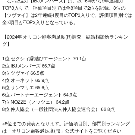
なお2位の【IBJメンバーズ】は、2016年から9年連続の
TOP3入りで、評価項目別では全8項目で2位を記録。3位の
【ツヴァイ】は2年連続4度目のTOP3入りで、評価項目別では
全7項目がTOP3入りとなっている。
【2024年 オリコン顧客満足度(R)調査 結婚相談所ランキン
グ】
1位 ゼクシィ縁結びエージェント 70.1点
2位 IBJメンバーズ 66.7点
3位 ツヴァイ 66.5点
4位 オーネット 65.9点
5位 サンマリエ 65.6点
6位 パートナーエージェント 64.9点
7位 NOZZE（ノッツェ） 64.2点
8位 仲人協会（一般社団法人仲人協会連合会） 62.8点
※8位までの発表となります。評価項目別、部門別ランキング
は「オリコン顧客満足度(R)」公式サイトをご覧ください。