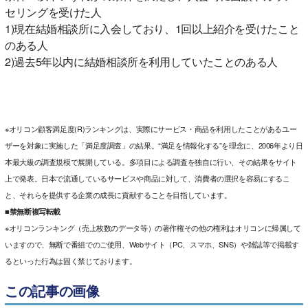
セリングを受けた人
1)現在結婚相談所に入会しており、1回以上紹介を受けたこと
のある人
2)過去5年以内に結婚相談所を利用していたことのある人
※オリコン顧客満足度(R)ランキングは、実際にサービス・商品を利用したことがあるユー
ザーを対象に実施した「満足度調査」の結果。“満足を情報化する”を理念に、2006年より日
本最大級の調査規模で展開している。多項目による調査を独自に行い、その結果をサイト
上で発表。日本で流通しているサービスや商品に対して、消費者の選択を容易にするこ
と、それらを提供する企業の成長に貢献することを目指しています。
■禁無断複写転載
※オリコンランキング（売上枚数のデータ等）の著作権その他の権利はオリコンに帰属して
いますので、無断で番組でのご使用、Webサイト（PC、スマホ、SNS）や雑誌等で掲載す
るといった行為は固く禁じております。
この記事の画像