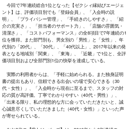
今回で7年連続総合1位となった【ゼクシィ縁結びエージェ
ント】は、評価項目別でも「登録会員」、「入会時の説
明」、「プライバシー管理」、「手続きのしやすさ」、「紹
介の充実さ」、「担当者のサポート力」、「店舗の雰囲気・
清潔さ」、「コストパフォーマンス」の全8項目で7年連続の1
位を獲得。また部門別も、男女別の「男性」と「女性」、年
代別の「20代」、「30代」、「40代以上」、2017年以来の発
表となる地域別「関東」、「東海」、「近畿」で1位と、全評
価項目別および全部門別1位の快挙を達成している。
実際の利用者からは、「手軽に始められる。また独身証明
書の提出もあり、信頼できる出会いの場で安心できる（30
代・女性）」、「入会時から現在に至るまで、スタッフの対
応の質が高評価。丁寧でわかりやすい（40代・男性）」、
「出来る限り、私の理想的な方に会っていただきたいと、誠
心誠意尽くしていただきました（40代・女性）」といった声
が寄せられている。