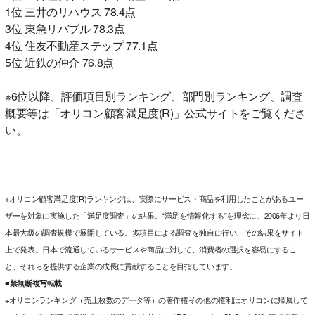
1位 三井のリハウス 78.4点
3位 東急リバブル 78.3点
4位 住友不動産ステップ 77.1点
5位 近鉄の仲介 76.8点
※6位以降、評価項目別ランキング、部門別ランキング、調査
概要等は「オリコン顧客満足度(R)」公式サイトをご覧くださ
い。
※オリコン顧客満足度(R)ランキングは、実際にサービス・商品を利用したことがあるユー
ザーを対象に実施した「満足度調査」の結果。“満足を情報化する”を理念に、2006年より日
本最大級の調査規模で展開している。多項目による調査を独自に行い、その結果をサイト
上で発表。日本で流通しているサービスや商品に対して、消費者の選択を容易にするこ
と、それらを提供する企業の成長に貢献することを目指しています。
■禁無断複写転載
※オリコンランキング（売上枚数のデータ等）の著作権その他の権利はオリコンに帰属して