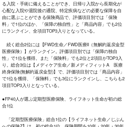
る入院・手術に備えることができ、日帰り入院から長期化が
心配な入院や退院後の通院、特定疾病などの必要な保障を自
由に選ぶことができる保険商品で、評価項目別では「保険
料」で1位のほか、「保障の独自性」と「商品内容」でも2位
にランクイン、全項目TOP3入りとなっている。
続く総合2位には【FWD生命／FWD医療II（無解約返戻金型
医療保険）】がランクイン。評価項目別では「保障の独自
性」で1位を獲得。また「保険料」でも2位と2項目がTOP3入
り。総合3位は【メディケア生命／新メディフィットA 医療
終身保険(無解約返戻金型)】で、評価項目別では「商品内容」
で1位を獲得、「保険料」でも3位にランクインし、こちらも2
項目TOP3入りとなっている。
●FP40人が選ぶ定期型医療保険、ライフネット生命が初の総
合1位
「定期型医療保険」総合1位の【ライフネット生命／じぶん
への保険Z】は、初の総合1位。保険期間を10年・20年・30年