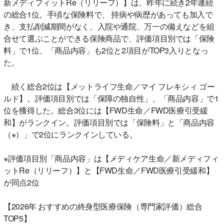
新メディフィットRe（リリーフ）】は、昨年に続き2年連続
の総合1位。手頃な保険料で、 持病や病歴があっても加入で
き、支払削減期間がなく、入院や通院、万一の備えなどを組
合せて選ぶことができる保険商品で、評価項目別では「保険
料」で1位、「商品内容」も2位と2項目がTOP3入りとなっ
た。
続く総合2位は【メットライフ生命／マイ フレキシィ ゴー
ルド】。評価項目別では「保障の独自性」、「商品内容」で1
位を獲得した。総合3位には【FWD生命／FWD医療引受緩
和】がランクイン。評価項目別では「保険料」と「商品内容
（※）」で2位にランクインしている。
※評価項目別「商品内容」は【メディケア生命／新メディフィ
ットRe（リリーフ）】と【FWD生命／FWD医療引受緩和】
が同点2位
【2026年 おすすめの終身型医療保険（専門家評価）総合
TOP5】