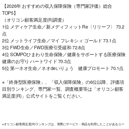
【2026年 おすすめの収入保障保険（専門家評価）総合
TOP5】
（オリコン顧客満足度(R)調査）
1位 メディケア生命／新メディフィットRe〈リリーフ〉 73.2
点
2位 メットライフ生命／マイ フレキシィ ゴールド 73.1点
3位 FWD生命／FWD医療引受緩和 72.8点
4位 SOMPOひまわり生命保険／健康をサポートする医療保険
健康のお守り ハートワイド 70.3点
5位 第一ネオ生命／ネオdeいりょう 健康プロモート 70.1点
※「終身型医療保険」、「収入保障保険」の6位以降、評価項
目別ランキング、専門家一覧、調査概要等は「オリコン顧客
満足度(R)」公式サイトをご覧ください。
※オリコン顧客満足度(R)ランキングは、実際にサービス・商品を利用したことがあるユー