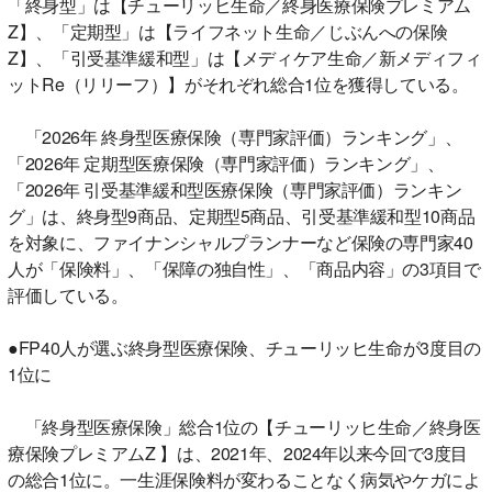
「終身型」は【チューリッヒ生命／終身医療保険プレミアム
Z】、「定期型」は【ライフネット生命／じぶんへの保険
Z】、「引受基準緩和型」は【メディケア生命／新メディフィ
ットRe（リリーフ）】がそれぞれ総合1位を獲得している。
「2026年 終身型医療保険（専門家評価）ランキング」、
「2026年 定期型医療保険（専門家評価）ランキング」、
「2026年 引受基準緩和型医療保険（専門家評価）ランキン
グ」は、終身型9商品、定期型5商品、引受基準緩和型10商品
を対象に、ファイナンシャルプランナーなど保険の専門家40
人が「保険料」、「保障の独自性」、「商品内容」の3項目で
評価している。
●FP40人が選ぶ終身型医療保険、チューリッヒ生命が3度目の
1位に
「終身型医療保険」総合1位の【チューリッヒ生命／終身医
療保険プレミアムZ 】は、2021年、2024年以来今回で3度目
の総合1位に。一生涯保険料が変わることなく病気やケガによ