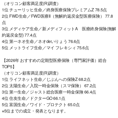
（オリコン顧客満足度(R)調査）
1位 チューリッヒ生命／終身医療保険プレミアムZ 78.5点
2位 FWD生命／FWD医療II（無解約返戻金型医療保険） 77.8
点
3位 メディケア生命／新メディフィットA 医療終身保険(無解
約返戻金型) 77.4点
4位 第一ネオ生命／ネオdeいりょう 76.6点
5位 メットライフ生命／マイ フレキシィ 75.6点
【2026年 おすすめの定期型医療保険（専門家評価）総合
TOP5】
（オリコン顧客満足度(R)調査）
1位 ライフネット生命／じぶんへの保険Z 68.2点
2位 太陽生命／入院一時金保険（スマ保険） 67.2点
3位 第一生命／ジャスト総合医療一時金保険 66.4点
4位 住友生命／ドクターGO 66.1点
5位 富国生命／ワイド・プロテクト 65.0点
※5位までの成立・発表となります。