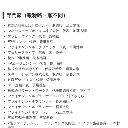
専門家（敬称略・順不同）
株式会社生活設計塾クルー 取締役 浅田里花
マネーステップオフィス株式会社 代表 加藤 梨里
エフピーウィング 代表 監物裕一
FPラウンジ 代表 豊田眞弓
ファイナンシャル・クリニック 代表 平田浩章
フェリースライフ 代表 古川悦子
松木FP事務所 松木祐司
FPエージェンシー 代表 横川由理
株式会社Money＆You 代表取締役 頼藤太希
スキラージャパン株式会社 取締役 伊藤亮太
佐藤FPオフィス 代表 佐藤友美
NEO企画代表 長尾義弘
株式会社ワーク・ワークス 代表取締役社長 中村宏
ファイナンシャルプランナー（CFP) 竹下さくら
ファイナンシャルプランナー 鈴木由紀子
ファイナンシャルプランナー 桐原大樹
ファイナンシャルプランナー 石上ユウキ
三浦FP綜合事務所 三浦雅也
2級ファイナンシャル・プランニング技能士、AFP（FP協会会員） 本村
結貴