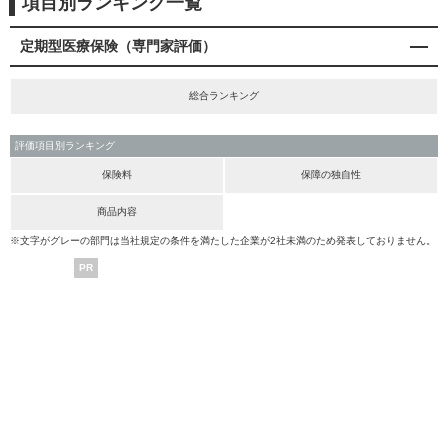
項目別ランキング一覧
定期型医療保険（専門家評価）
総合ランキング
評価項目別ランキング
保険料
保障の独自性
商品内容
※文字がグレーの部門は当社規定の条件を満たした企業が2社未満のため発表しておりません。
PR