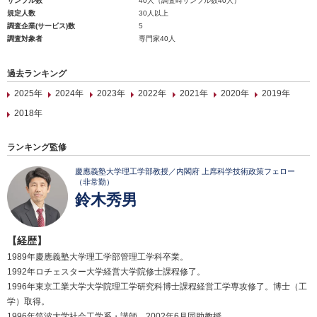
サンプル数
40人（調査時サンプル数40人）
規定人数
30人以上
調査企業(サービス)数
5
調査対象者
専門家40人
過去ランキング
2025年
2024年
2023年
2022年
2021年
2020年
2019年
2018年
ランキング監修
慶應義塾大学理工学部教授／内閣府 上席科学技術政策フェロー
（非常勤）
鈴木秀男
【経歴】
1989年慶應義塾大学理工学部管理工学科卒業。
1992年ロチェスター大学経営大学院修士課程修了。
1996年東京工業大学大学院理工学研究科博士課程経営工学専攻修了。博士（工
学）取得。
1996年筑波大学社会工学系・講師。2002年6月同助教授。