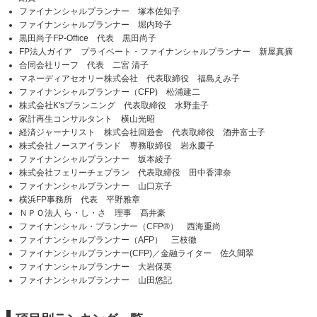
ファイナンシャルプランナー 塚本佐知子
ファイナンシャルプランナー 堀内玲子
黒田尚子FP-Office 代表 黒田尚子
FP法人ガイア プライベート・ファイナンシャルプランナー 新屋真摘
合同会社リーフ 代表 二宮 清子
マネーディアセオリー株式会社 代表取締役 福島えみ子
ファイナンシャルプランナー（CFP) 松浦建二
株式会社K'sプランニング 代表取締役 水野圭子
家計再生コンサルタント 横山光昭
経済ジャーナリスト 株式会社回遊舎 代表取締役 酒井富士子
株式会社ノースアイランド 専務取締役 岩永慶子
ファイナンシャルプランナー 坂本綾子
株式会社フェリーチェプラン 代表取締役 田中香津奈
ファイナンシャルプランナー 山口京子
横浜FP事務所 代表 平野雅章
ＮＰＯ法人 ら・し・さ 理事 髙井豪
ファイナンシャル・プランナー（CFP®） 西海重尚
ファイナンシャルプランナー（AFP） 三枝徹
ファイナンシャルプランナー(CFP)／金融ライター 佐久間翠
ファイナンシャルプランナー 大岩保英
ファイナンシャルプランナー 山田悠記