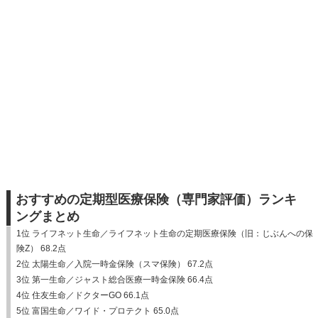
おすすめの定期型医療保険（専門家評価）ランキ
ングまとめ
1位 ライフネット生命／ライフネット生命の定期医療保険（旧：じぶんへの保
険Z） 68.2点
2位 太陽生命／入院一時金保険（スマ保険） 67.2点
3位 第一生命／ジャスト総合医療一時金保険 66.4点
4位 住友生命／ドクターGO 66.1点
5位 富国生命／ワイド・プロテクト 65.0点