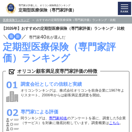
専門家が評価した、オリコン保険商品ランキング
定期型医療保険（専門家評価）
医療保険ランキング
おすすめの定期型医療保険（専門家評価）ランキング・比較
【2026年】おすすめの定期型医療保険（専門家評価）ランキング・比較
／
／
40
最
新
専門家
名が選んだ
定期型医療保険（専門家評
価）ランキング
オリコン顧客満足度専門家評価の特徴
調査会社としての信頼と実績
オリコンランキングは、株式会社オリコンを前身企業に1967年よ
りスタート。2006年からは顧客満足度調査を開始。
専門家による評価
同ランキングは、
専門家40名
のアンケートを基に、調査した5企業
（サービス）を対象に徹底比較しています。調査概要は
こちら
。