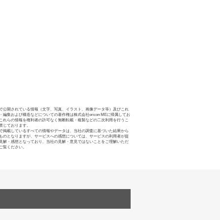
で公開されている情報（文字、写真、イラスト、画像データ等）及びこれ
・編集および構造などについての著作権は株式会社oricon MEに帰属してお
これらの情報を権利者の許可なく無断転載・複製などの二次利用を行うこ
禁じております。
で掲載しているすべての情報やデータは、当社の調査に基づいた結果から
ものとなりますが、サービスへの感想については、サービスの利用者が提
見解・感想となっており、当社の見解・意見ではないことをご理解いただ
ご覧ください。