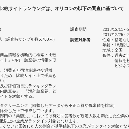
比較サイトランキングは、オリコンの以下の調査に基づいて
0
調査期間
2018/12/11～2
2017/12/25～2
99人（調査時サンプル数5,783人）
調査対象者
性別：指定な
年齢：18歳以
地域：全国
商品情報を横断的に検索・比較
条件：過去2
イト」の内、航空券の情報を取
情報を
ビジネ
、消費者と宿泊施設や交通機
うため、比較サイト上で手続き
い。
及び評価項目別ランキングラン
内航空券」、「海外航空券」ど
イトを対象とする。
タクリーニング（回収したデータから不正回答や異常値を排除）
除外した上で作成しています。
部門の「業態別」においては有効回答者数が規定人数を満たした企業の
数以上の企業がランクイン対象となります。
薦めたくないと回答した人の割合が基準値以下の企業がランクイン対象とな