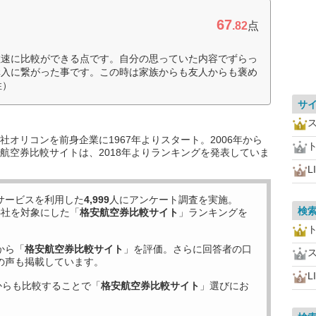
67
.82
点
敏速に比較ができる点です。自分の思っていた内容でずらっ
購入に繋がった事です。この時は家族からも友人からも褒め
性）
サ
オリコンを前身企業に1967年よりスタート。2006年から
航空券比較サイトは、2018年よりランキングを発表していま
L
サービスを利用した
4,999
人にアンケート調査を実施。
検
8
社を対象にした「
格安航空券比較サイト
」ランキングを
から「
格安航空券比較サイト
」を評価。さらに回答者の口
の声も掲載しています。
L
からも比較することで「
格安航空券比較サイト
」選びにお