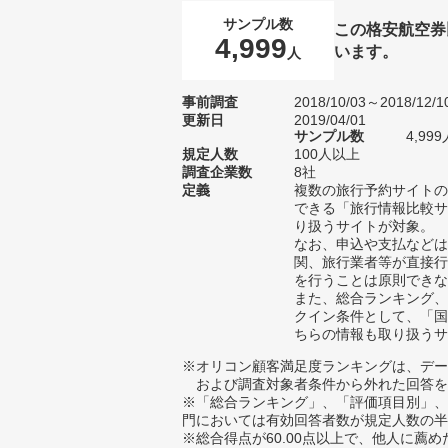
サンプル数
この格安航空券
4,999
います。
人
事前調査
2018/10/03～2018/12/1
更新日
2019/04/01
サンプル数
4,9
規定人数
100人以上
調査企業数
8社
定義
複数の旅行予約サイトの
できる「旅行情報比較サ
り扱うサイトが対象。
なお、申込や支払などは
関、旅行業者等が直接行
を行うことは原則できな
また、総合ランキング、
クイン条件として、「国
ちらの情報も取り扱うサ
※オリコン顧客満足度ランキングは、デー
および調査対象者条件から外れた回答を
※「総合ランキング」、「評価項目別」、
門においては有効回答者数が規定人数の半
※総合得点が60.00点以上で、他人に