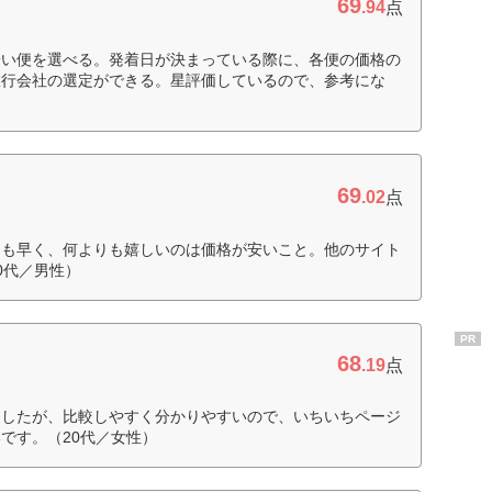
69
.94
点
安い便を選べる。発着日が決まっている際に、各便の価格の
旅行会社の選定ができる。星評価しているので、参考にな
69
.02
点
スも早く、何よりも嬉しいのは価格が安いこと。他のサイト
0代／男性）
PR
68
ー
.19
点
ましたが、比較しやすく分かりやすいので、いちいちページ
です。（20代／女性）