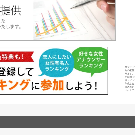
当サイト
らの配置
ります。
とは固く
当サイト
作成した
出された
いた上で