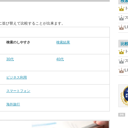
検
に並び替えて比較することが出来ます。
L
検索のしやすさ
検索結果
比
30代
40代
L
ビジネス利用
スマートフォン
海外旅行
PR