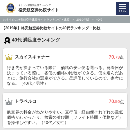
オリコン顧客満足度ランキング
格安航空券比較サイト
おすすめの格安航空券比較サイトランキング・比較
2019年版
40代
【2019年】格安航空券比較サイトの40代ランキング・比較
40代 満足度ランキング
スカイスキャナー
70
.73
点
行き先が決まっている際に、価格の安い便を選べる。発着日が
決まっている際に、各便の価格の比較ができる。便を選んだあ
とに、旅行会社の選定ができる。星評価しているので、参考に
なる。（40代／男性）
トラベルコ
70
.50
点
航空券の料金がわかりやすい。直行便・経由便それぞれの最低
価格がわかったり、検索の並び順（フライト時間・価格など）
を操作しやすい。（40代／女性）