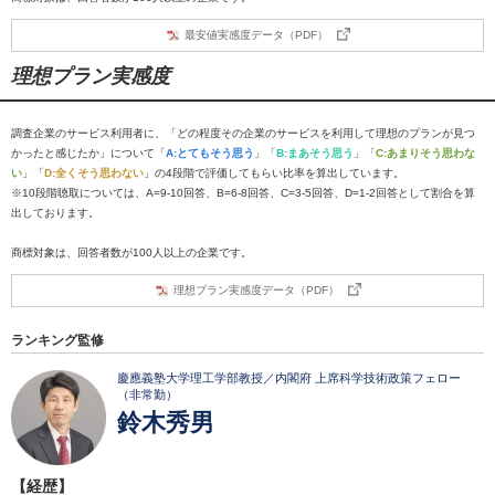
最安値実感度データ（PDF）
理想プラン実感度
調査企業のサービス利用者に、「どの程度その企業のサービスを利用して理想のプランが見つ
かったと感じたか」について「
A:とてもそう思う
」「
B:まあそう思う
」「
C:あまりそう思わな
い
」「
D:全くそう思わない
」の4段階で評価してもらい比率を算出しています。
※10段階聴取については、A=9-10回答、B=6-8回答、C=3-5回答、D=1-2回答として割合を算
出しております。
商標対象は、回答者数が100人以上の企業です。
理想プラン実感度データ（PDF）
ランキング監修
慶應義塾大学理工学部教授／内閣府 上席科学技術政策フェロー
（非常勤）
鈴木秀男
【経歴】