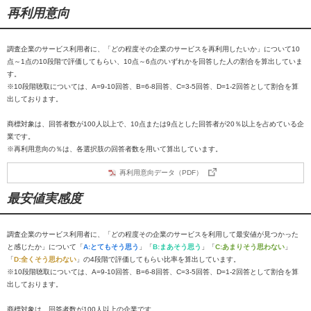
再利用意向
調査企業のサービス利用者に、「どの程度その企業のサービスを再利用したいか」について10
点～1点の10段階で評価してもらい、10点～6点のいずれかを回答した人の割合を算出していま
す。
※10段階聴取については、A=9-10回答、B=6-8回答、C=3-5回答、D=1-2回答として割合を算
出しております。
商標対象は、回答者数が100人以上で、10点または9点とした回答者が20％以上を占めている企
業です。
※再利用意向の％は、各選択肢の回答者数を用いて算出しています。
再利用意向データ（PDF）
最安値実感度
調査企業のサービス利用者に、「どの程度その企業のサービスを利用して最安値が見つかった
と感じたか」について「
A:とてもそう思う
」「
B:まあそう思う
」「
C:あまりそう思わない
」
「
D:全くそう思わない
」の4段階で評価してもらい比率を算出しています。
※10段階聴取については、A=9-10回答、B=6-8回答、C=3-5回答、D=1-2回答として割合を算
出しております。
商標対象は、回答者数が100人以上の企業です。