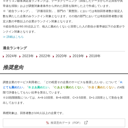
※オリコン顧客満足度ランキングは、データクリーニング（回収したデータから不正回答や異
常値を排除）および調査対象者条件から外れた回答を除外した上で作成しています。
※「総合ランキング」、「評価項目別」、部門の「業態別」においては有効回答者数が規定人
数を満たした企業のみランクイン対象となります。その他の部門においては有効回答者数が規
定人数の半数以上の企業がランクイン対象となります。
※総合得点が60.00点以上で、他人に薦めたくないと回答した人の割合が基準値以下の企業がラ
ンクイン対象となります。
≫ 詳細はこちら
過去ランキング
2024年
2023年
2022年
2020年
2019年
2018年
推奨意向
調査企業のサービス利用者に、「どの程度その企業のサービスを推奨したいか」について「
A:
とても薦めたい
」「
B:まあ薦めたい
」「
C:あまり薦めたくない
」「
D:全く薦めたくない
」の4段
階で評価をしてもらい比率を算出しています。
※10段階聴取については、A=9-10回答、B=6-8回答、C=3-5回答、D=1-2回答として割合を算
出しております。
商標対象は、回答者数が100人以上の企業です。
推奨意向データ（PDF）