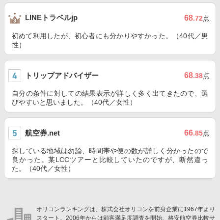
LINEトラベルjp
68
.72
点
初めて利用したが、初心者にも分かりやすかった。（40代／男
性）
トリップアドバイザー
68
.38
点
自分の条件に対しての結果表示が詳しく多く出てきたので、選
びやすいと思いました。（40代／女性）
航空券.net
66
.85
点
探している地域は勿論、時間帯や便の数が詳しく分かったので
良かった。某LCCツアーと比較していたのですが、断然違っ
た。（40代／女性）
オリコンランキングは、株式会社オリコンを前身企業に1967年より
スタート。2006年からは顧客満足度調査を開始。格安航空券比較サ