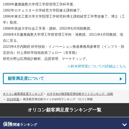
1989年慶應義塾大学理工学部管理工学科卒業。
1992年ロチェスター大学経営大学院修士課程修了。
1996年東京工業大学大学院理工学研究科博士課程経営工学専攻修了。博士（工
学）取得。
1996年筑波大学社会工学系・講師。2002年6月同助教授。
2008年4月慶應義塾大学理工学部管理工学科・准教授。2011年4月同教授、現
在に至る。
2023年4月内閣府 科学技術・イノベーション推進事務局参事官（インフラ・防
災担当）付上席科学技術政策フェロー（非常勤）
研究分野は応用統計解析、品質管理、マーケティング。
≫鈴木研究室についての詳細はこちら
顧客満足度について
オリコン顧客満足度ランキング
おすすめの格安航空券比較サイトランキング・比較
2019年版
格安航空券比較サイトの40代ランキング・口コミ情報
オリコン顧客満足度
ランキング一覧
保険
関連ランキング