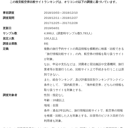
この格安航空券比較サイトランキングは、オリコンの以下の調査に基づいています。
事前調査
2018/10/03～2018/12/10
調査期間
2018/12/11～2018/12/27
2017/12/25～2017/12/28
更新日
2019/04/01
サンプル数
4,999人（調査時サンプル数5,783人）
規定人数
100人以上
調査企業数
8社
定義
複数の旅行予約サイトの商品情報を横断的に検索・比較できる
「旅行情報比較サイト」の内、航空券の情報を取り扱うサイト
が対象。
なお、申込や支払などは、消費者と宿泊施設や交通機関、旅行
業者等が直接行うため、比較サイト上で手続きを行うことは原
則できない。
また、総合ランキング、及び評価項目別ランキングランクイン
条件として、「国内航空券」、「海外航空券」どちらの情報も
取り扱うサイトを対象とする。
調査対象者
性別：指定なし
年齢：18歳以上
地域：全国
条件：過去2年以内に、旅行情報比較サイトで、航空券の情報
を検索・比較した人を対象とする。出張等のビジネス目的での
利用者も対象。