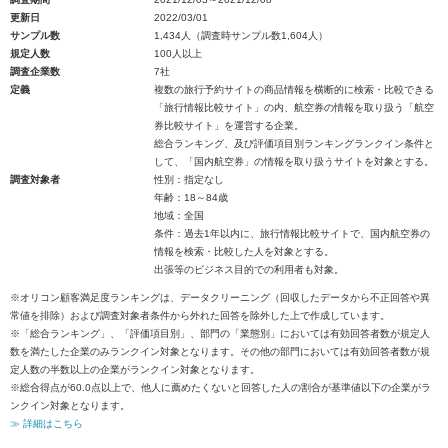
更新日
2022/03/01
サンプル数
1,434人（調査時サンプル数1,604人）
規定人数
100人以上
調査企業数
7社
定義
複数の旅行予約サイトの商品情報を横断的に検索・比較できる
「旅行情報比較サイト」の内、航空券の情報を取り扱う「航空
券比較サイト」を運営する企業。
総合ランキング、及び評価項目別ランキングランクイン条件と
して、「国内航空券」の情報を取り扱うサイトを対象とする。
調査対象者
性別：指定なし
年齢：18～84歳
地域：全国
条件：過去1年以内に、旅行情報比較サイトで、国内航空券の
情報を検索・比較した人を対象とする。
出張等のビジネス目的での利用者も対象。
※オリコン顧客満足度ランキングは、データクリーニング（回収したデータから不正回答や異
常値を排除）および調査対象者条件から外れた回答を除外した上で作成しています。
※「総合ランキング」、「評価項目別」、部門の「業態別」においては有効回答者数が規定人
数を満たした企業のみランクイン対象となります。その他の部門においては有効回答者数が規
定人数の半数以上の企業がランクイン対象となります。
※総合得点が60.0点以上で、他人に薦めたくないと回答した人の割合が基準値以下の企業がラ
ンクイン対象となります。
≫ 詳細はこちら