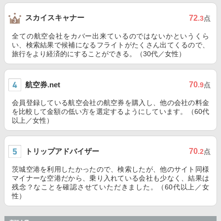
スカイスキャナー
72
.3
点
全ての航空会社をカバー出来ているのではないかというくら
い、検索結果で候補になるフライトがたくさん出てくるので、
旅行をより経済的にすることができる。（30代／女性）
航空券.net
70
.9
点
会員登録している航空会社の航空券を購入し、他の会社の料金
を比較して金額の低い方を選定するようにしています。（60代
以上／女性）
トリップアドバイザー
70
.2
点
茨城空港を利用したかったので、検索したが、他のサイト同様
マイナーな空港だから、乗り入れている会社も少なく、結果は
残念？なことを確認させていただきました。（60代以上／女
性）