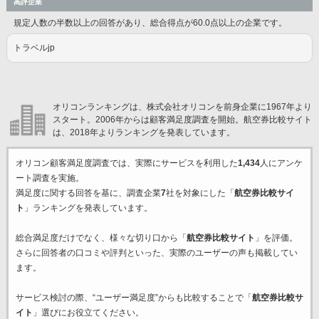
高評企業
規定人数の半数以上の回答があり、総合得点が60.0点以上の企業です。
トラベルjp
オリコンランキングは、株式会社オリコンを前身企業に1967年より
スタート。2006年からは顧客満足度調査を開始。航空券比較サイト
は、2018年よりランキングを発表しています。
オリコン顧客満足度調査では、実際にサービスを利用した
1,434
人にアンケ
ート調査を実施。
満足度に関する回答を基に、調査企業
7
社を対象にした「
航空券比較サイ
ト
」ランキングを発表しています。
総合満足度だけでなく、様々な切り口から「
航空券比較サイト
」を評価。
さらに回答者の口コミや評判といった、実際のユーザーの声も掲載してい
ます。
サービス検討の際、“ユーザー満足度”からも比較することで「
航空券比較サ
イト
」選びにお役立てください。