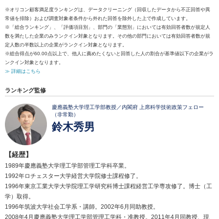
※オリコン顧客満足度ランキングは、データクリーニング（回収したデータから不正回答や異
常値を排除）および調査対象者条件から外れた回答を除外した上で作成しています。
※「総合ランキング」、「評価項目別」、部門の「業態別」においては有効回答者数が規定人
数を満たした企業のみランクイン対象となります。その他の部門においては有効回答者数が規
定人数の半数以上の企業がランクイン対象となります。
※総合得点が60.00点以上で、他人に薦めたくないと回答した人の割合が基準値以下の企業がラ
ンクイン対象となります。
≫ 詳細はこちら
ランキング監修
慶應義塾大学理工学部教授／内閣府 上席科学技術政策フェロー
（非常勤）
鈴木秀男
【経歴】
1989年慶應義塾大学理工学部管理工学科卒業。
1992年ロチェスター大学経営大学院修士課程修了。
1996年東京工業大学大学院理工学研究科博士課程経営工学専攻修了。博士（工
学）取得。
1996年筑波大学社会工学系・講師。2002年6月同助教授。
2008年4月慶應義塾大学理工学部管理工学科・准教授。2011年4月同教授、現