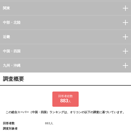
関東
中部・北陸
近畿
中国・四国
九州・沖縄
調査概要
回答者総数
883
人
この総合スーパー（中国・四国）ランキングは、オリコンの以下の調査に基づいています。
回答者数
883人
調査対象者