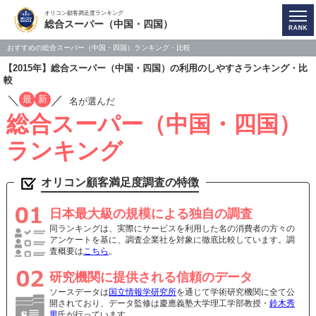
オリコン顧客満足度ランキング
総合スーパー（中国・四国）
おすすめの総合スーパー（中国・四国）ランキング・比較
【2015年】総合スーパー（中国・四国）の利用のしやすさランキング・比
較
／
／
最
新
名が選んだ
総合スーパー（中国・四国）
ランキング
オリコン顧客満足度調査の特徴
日本最大級の規模による独自の調査
同ランキングは、実際にサービスを利用した名の消費者の方々の
アンケートを基に、調査企業社を対象に徹底比較しています。調
査概要は
こちら
。
研究機関に提供される信頼のデータ
ソースデータは
国立情報学研究所
を通じて学術研究機関に全て公
開されており、データ監修は慶應義塾大学理工学部教授・
鈴木秀
男
氏が行っています。