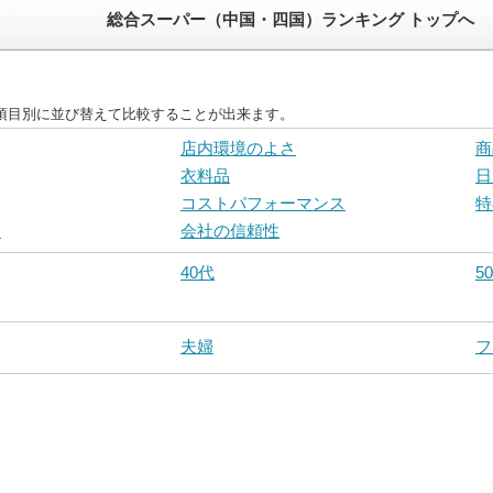
総合スーパー（中国・四国）ランキング トップへ
項目別に並び替えて比較することが出来ます。
店内環境のよさ
商
衣料品
日
コストパフォーマンス
特
さ
会社の信頼性
40代
5
夫婦
フ