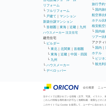
旅行予約
リフォーム
└
国内旅
└
フルリフォーム
航空券比
└
戸建て
｜
マンション
ホテル比
新築分譲マンション
格安航空券
└
首都圏
｜
東海
｜
近畿
｜
九州
└
国内線
ハウスメーカー 注文住宅
ツアー比
建売住宅
アクティ
└
ビルダー
└
国内
｜
└
東北
｜
北関東
｜
首都圏
ホテル
└
東海
｜
近畿
｜
中国・四国
└
ビジネ
└
九州
└
観光利
└
ハウスメーカー
└
デベロッパー
会社概要
ニュ
当サイトで公開されている情報（文字、写真、イラスト、画像
これらの情報を権利者の許可なく無断転載・複製などの二
このサイトでは Cookie を使用して、ユーザーに合わ