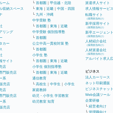
ルーム
└
首都圏
｜
甲信越・北陸
派遣求人サイト
ル収納スペース
└
東海
｜
近畿
｜
中国・四国
求人情報サービ
ナ
└
九州・沖縄
転職サイト
（採用担当向け）
中学受験 塾
新卒採用サイト
社
└
首都圏
｜
東海
｜
近畿
（採用担当向け）
アリング
中学受験 個別指導塾
新卒エージェン
（採用担当向け）
ー
└
首都圏
人材紹介会社
タカー
公立中高一貫校対策 塾
（採用担当向け）
ス
└
首都圏
人材派遣会社
（採用担当向け）
社
小学生 塾
アルバイト求人
報サイト
└
首都圏
｜
東海
｜
近畿
売店
小学生 個別指導塾
ビジネス
専門販売店
└
首都圏
｜
東海
｜
近畿
法人カーリース
ー系
通信教育
ネット印刷通販
販売店
└
高校生
｜
中学生
｜
小学生
ビジネスチャッ
売店
家庭教師
Web会議ツール
専門販売店
幼児・小学生 学習教室
企業研修
ー系
幼児教室 知育
└
経営者向け
販売店
└
管理職向け