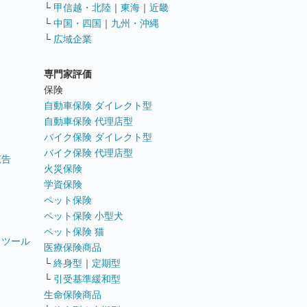
└
甲信越・北陸
｜
東海
｜
近畿
ス
└
中国・四国
｜
九州・沖縄
└
広域企業
専門家評価
ト
保険
自動車保険 ダイレクト型
自動車保険 代理店型
バイク保険 ダイレクト型
バイク保険 代理店型
広告
火災保険
学資保険
ペット保険
ペット保険 小型犬
ペット保険 猫
トツール
医療保険商品
└
終身型
｜
定期型
└
引受基準緩和型
生命保険商品