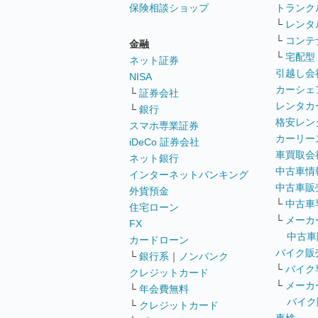
保険相談ショップ
トランク
└
レンタ
└
コンテ
金融
└
宅配型
ネット証券
引越し会
NISA
カーシェ
└
証券会社
レンタカ
└
銀行
格安レン
スマホ専業証券
カーリー
iDeCo 証券会社
車買取会
ネット銀行
中古車情
インターネットバンキング
中古車販
外貨預金
└
中古車
住宅ローン
└
メーカ
FX
中古車
カードローン
バイク販
└
銀行系
｜
ノンバンク
└
バイク
クレジットカード
└
メーカ
└
年会費無料
バイク
└
クレジットカード