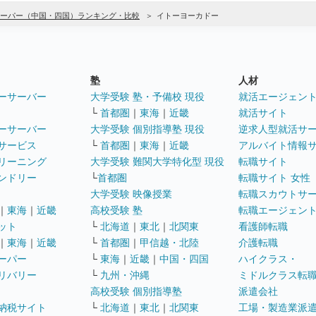
ーパー（中国・四国）ランキング・比較
イトーヨーカドー
塾
人材
ーサーバー
大学受験 塾・予備校 現役
就活エージェン
└
首都圏
｜
東海
｜
近畿
就活サイト
ーサーバー
大学受験 個別指導塾 現役
逆求人型就活サ
サービス
└
首都圏
｜
東海
｜
近畿
アルバイト情報
リーニング
大学受験 難関大学特化型 現役
転職サイト
ンドリー
└
首都圏
転職サイト 女性
大学受験 映像授業
転職スカウトサ
｜
東海
｜
近畿
高校受験 塾
転職エージェン
ット
└
北海道
｜
東北
｜
北関東
看護師転職
｜
東海
｜
近畿
└
首都圏
｜
甲信越・北陸
介護転職
ーパー
└
東海
｜
近畿
｜
中国・四国
ハイクラス・
リバリー
└
九州・沖縄
ミドルクラス転
高校受験 個別指導塾
派遣会社
納税サイト
└
北海道
｜
東北
｜
北関東
工場・製造業派