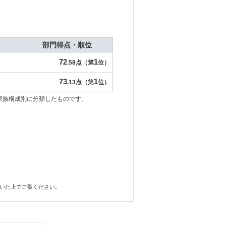
部門得点・順位
72
1
.58点（第
位）
73
1
.13点（第
位）
家族構成別に分類したものです。
いた上でご覧ください。