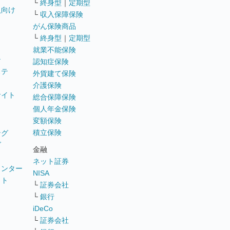
└
終身型
｜
定期型
員向け
└
収入保障保険
がん保険商品
└
終身型
｜
定期型
就業不能保険
テ
認知症保険
ステ
外貨建て保険
介護保険
サイト
総合保障保険
個人年金保険
変額保険
積立保険
ング
グ
金融
ネット証券
ウンター
NISA
イト
└
証券会社
リ
└
銀行
iDeCo
└
証券会社