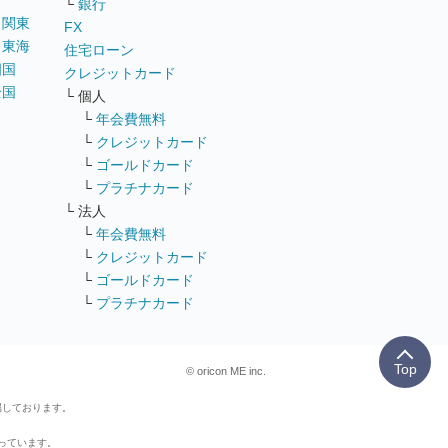
└
銀行
｜
関東
FX
｜
東海
住宅ローン
四国
クレジットカード
全国
└ 個人
ス
└
年会費無料
└
クレジットカード
└
ゴールドカード
└
プラチナカード
└ 法人
└
年会費無料
└
クレジットカード
└
ゴールドカード
└
プラチナカード
Top
© oricon ME inc.
属しております。
行っています。