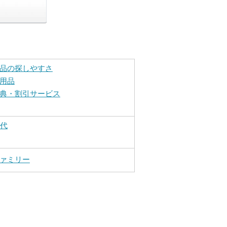
品の探しやすさ
用品
典・割引サービス
0代
ァミリー