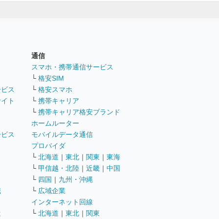
通信
ト
スマホ・携帯通信サービス
└
格安SIM
ービス
└
格安スマホ
サイト
└
携帯キャリア
└
携帯キャリア格安ブランド
ホームルーター
ービス
モバイルデータ通信
ト
プロバイダ
└
北海道
｜
東北
｜
関東
｜
東海
└
甲信越・北陸
｜
近畿
｜
中国
└
四国
｜
九州・沖縄
職
└
広域企業
インターネット回線
遣
└
北海道
｜
東北
｜
関東