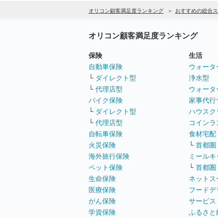
オリコン顧客満足度ランキング
おすすめの総合ス
オリコン顧客満足度ランキング
保険
生活
自動車保険
ウォータ
└
ダイレクト型
浄水型
└
代理店型
ウォータ
バイク保険
家事代行
└
ダイレクト型
ハウスク
└
代理店型
コインラ
自転車保険
食材宅配
火災保険
└
首都圏
海外旅行保険
ミールキ
ペット保険
└
首都圏
生命保険
ネットス
医療保険
フードデ
がん保険
サービス
学資保険
ふるさと