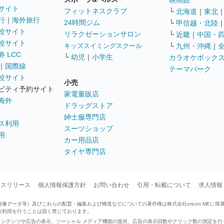
映画館
サイト
フィットネスクラブ
└
北海道
｜
東北
行
｜
海外旅行
24時間ジム
└
甲信越・北陸
較サイト
リラクゼーションサロン
└
近畿
｜
中国・
較サイト
キッズスイミングスクール
└
九州・沖縄
｜
 LCC
└
幼児
｜
小学生
カラオケボック
｜
国際線
テーマパーク
較サイト
小売
ビティ予約サイト
家電量販店
海外
ドラッグストア
紳士服専門店
ス利用
スーツショップ
用
カー用品店
タイヤ専門店
ースリリース
個人情報保護方針
お問い合わせ
引用・転載について
求人情報
データ等）及びこれらの配置・編集および構造などについての著作権は株式会社oricon MEに帰
次利用を行うことは固く禁じております。
せたコンテンツや広告の表示、ソーシャル メディア機能の提供、広告の表示回数やクリック数の測定を