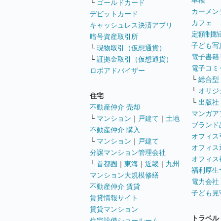
車検
└
ゴールドカード
カーメン
デビットカード
カフェ
キャッシュレス決済アプリ
定額制動
暗号資産取引所
子ども写
└
現物取引（仮想通貨）
電子書籍
└
証拠金取引（仮想通貨）
電子コミ
ロボアドバイザー
└
総合型
└
オリジ
住宅
└
出版社
不動産仲介 売却
マンガア
└
マンション
｜
戸建て
｜
土地
ブランド
不動産仲介 購入
オフィス
└
マンション
｜
戸建て
オフィス
分譲マンション管理会社
オフィス
└
首都圏
｜
東海
｜
近畿
｜
九州
福利厚生
マンション大規模修繕
電力会社
不動産仲介 賃貸
子ども見
賃貸情報サイト
賃貸マンション
トラベル
住宅設備ショールーム