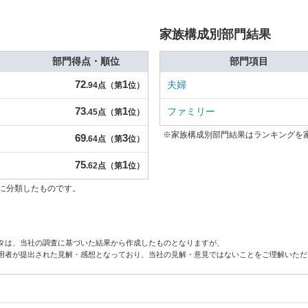
家族構成別部門結果
部門得点・順位
部門項目
72
1
夫婦
.94点（第
位）
73
1
ファミリー
.45点（第
位）
※家族構成別部門結果はランキングを
69
3
.64点（第
位）
75
1
.62点（第
位）
に分類したものです。
タは、当社の調査に基づいた結果から作成したものとなりますが、
用者が提出された見解・感想となっており、当社の見解・意見ではないことをご理解いただ