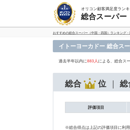
オリコン顧客満足度ランキ
総合スーパー
おすすめの総合スーパー（中国・四国）ランキング・
イトーヨーカドー 総合ス
過去半年以内に
883人
による、総合ス
総合
位
総
評価項目
※総合得点は上記の評価項目に利用