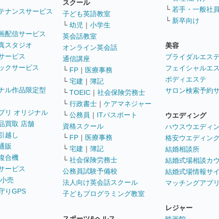
スクール
└
若手・一般社
テナンスサービス
子ども英語教室
└
新卒向け
└
幼児
｜
小学生
画配信サービス
英会話教室
真スタジオ
美容
オンライン英会話
サービス
ブライダルエス
通信講座
ックサービス
フェイシャルエ
└
FP
｜
医療事務
ボディエステ
└
宅建
｜
簿記
ナル作品限定型
サロン検索予約
└
TOEIC
｜
社会保険労務士
└
行政書士
｜
ケアマネジャー
プリ オリジナル
└
公務員
｜
ITパスポート
ウエディング
品買取 店舗
資格スクール
ハウスウエディ
引越し
└
FP
｜
医療事務
格安ウエディン
通販
└
宅建
｜
簿記
結婚相談所
複合機
└
社会保険労務士
結婚式場相談カ
サービス
公務員試験予備校
結婚式場情報サ
 小売
法人向け英会話スクール
マッチングアプ
守りGPS
子どもプログラミング教室
レジャー
スポーツ&ヘルス