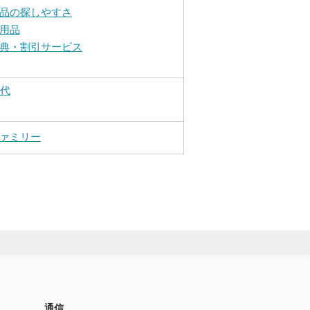
品の探しやすさ
用品
典・割引サービス
0代
ァミリー
通信