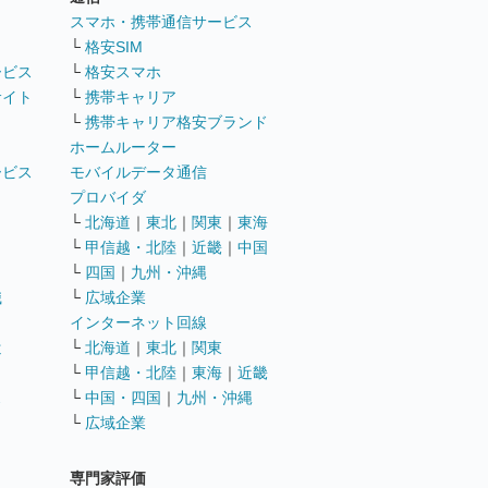
ト
スマホ・携帯通信サービス
└
格安SIM
ービス
└
格安スマホ
サイト
└
携帯キャリア
└
携帯キャリア格安ブランド
ホームルーター
ービス
モバイルデータ通信
ト
プロバイダ
└
北海道
｜
東北
｜
関東
｜
東海
└
甲信越・北陸
｜
近畿
｜
中国
└
四国
｜
九州・沖縄
職
└
広域企業
インターネット回線
遣
└
北海道
｜
東北
｜
関東
└
甲信越・北陸
｜
東海
｜
近畿
ス
└
中国・四国
｜
九州・沖縄
└
広域企業
専門家評価