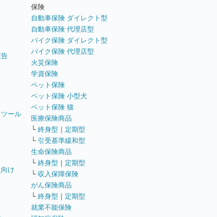
ト
保険
自動車保険 ダイレクト型
自動車保険 代理店型
バイク保険 ダイレクト型
バイク保険 代理店型
広告
火災保険
学資保険
ペット保険
ペット保険 小型犬
ペット保険 猫
トツール
医療保険商品
└
終身型
｜
定期型
└
引受基準緩和型
生命保険商品
└
終身型
｜
定期型
員向け
└
収入保障保険
がん保険商品
└
終身型
｜
定期型
就業不能保険
テ