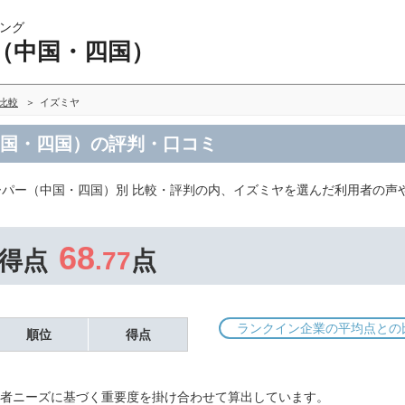
ング
（中国・四国）
比較
イズミヤ
中国・四国）の評判・口コミ
ーパー（中国・四国）別 比較・評判の内、イズミヤを選んだ利用者の声
68
得点
.77
点
ランクイン企業の平均点との
順位
得点
者ニーズに基づく重要度を掛け合わせて算出しています。