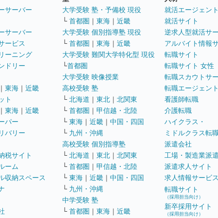
ーサーバー
大学受験 塾・予備校 現役
就活エージェン
└
首都圏
｜
東海
｜
近畿
就活サイト
ーサーバー
大学受験 個別指導塾 現役
逆求人型就活サ
サービス
└
首都圏
｜
東海
｜
近畿
アルバイト情報
リーニング
大学受験 難関大学特化型 現役
転職サイト
ンドリー
└
首都圏
転職サイト 女性
大学受験 映像授業
転職スカウトサ
｜
東海
｜
近畿
高校受験 塾
転職エージェン
ット
└
北海道
｜
東北
｜
北関東
看護師転職
｜
東海
｜
近畿
└
首都圏
｜
甲信越・北陸
介護転職
ーパー
└
東海
｜
近畿
｜
中国・四国
ハイクラス・
リバリー
└
九州・沖縄
ミドルクラス転
高校受験 個別指導塾
派遣会社
納税サイト
└
北海道
｜
東北
｜
北関東
工場・製造業派
ルーム
└
首都圏
｜
甲信越・北陸
派遣求人サイト
ル収納スペース
└
東海
｜
近畿
｜
中国・四国
求人情報サービ
ナ
└
九州・沖縄
転職サイト
（採用担当向け）
中学受験 塾
新卒採用サイト
社
└
首都圏
｜
東海
｜
近畿
（採用担当向け）