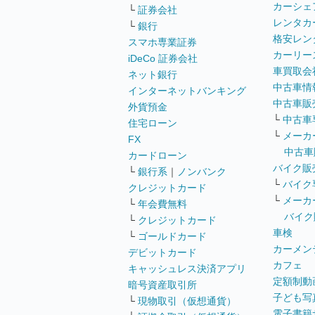
カーシェ
└
証券会社
レンタカ
└
銀行
格安レン
スマホ専業証券
カーリー
iDeCo 証券会社
車買取会
ネット銀行
中古車情
インターネットバンキング
中古車販
外貨預金
└
中古車
住宅ローン
└
メーカ
FX
中古車
カードローン
バイク販
└
銀行系
｜
ノンバンク
└
バイク
クレジットカード
└
メーカ
└
年会費無料
バイク
└
クレジットカード
車検
└
ゴールドカード
カーメン
デビットカード
カフェ
キャッシュレス決済アプリ
定額制動
暗号資産取引所
子ども写
└
現物取引（仮想通貨）
電子書籍