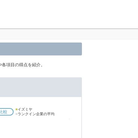
や各項目の得点を紹介。
■
イズミヤ
比較
■
ランクイン企業の平均