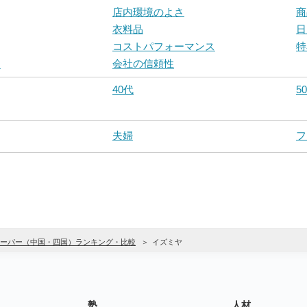
店内環境のよさ
商
衣料品
日
コストパフォーマンス
特
さ
会社の信頼性
40代
5
夫婦
フ
ーパー（中国・四国）ランキング・比較
イズミヤ
塾
人材