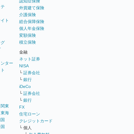
認知症保険
ステ
外貨建て保険
介護保険
サイト
総合保障保険
個人年金保険
変額保険
積立保険
ング
グ
金融
ネット証券
ウンター
NISA
イト
└
証券会社
リ
└
銀行
iDeCo
└
証券会社
└
銀行
｜
関東
FX
｜
東海
住宅ローン
四国
クレジットカード
全国
└ 個人
ス