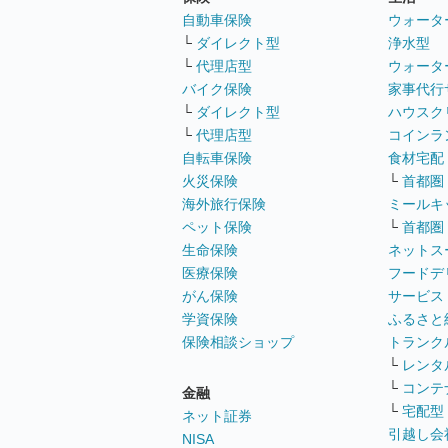
自動車保険
ウォータ
└
ダイレクト型
浄水型
└
代理店型
ウォータ
バイク保険
家事代行
└
ダイレクト型
ハウスク
└
代理店型
コインラ
自転車保険
食材宅配
火災保険
└
首都圏
海外旅行保険
ミールキ
ペット保険
└
首都圏
生命保険
ネットス
医療保険
フードデ
がん保険
サービス
学資保険
ふるさと
保険相談ショップ
トランク
└
レンタ
└
コンテ
金融
└
宅配型
ネット証券
引越し会
NISA