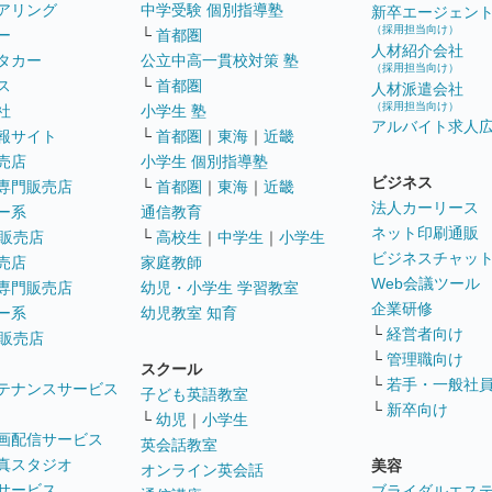
アリング
中学受験 個別指導塾
新卒エージェン
（採用担当向け）
ー
└
首都圏
人材紹介会社
タカー
公立中高一貫校対策 塾
（採用担当向け）
ス
└
首都圏
人材派遣会社
（採用担当向け）
社
小学生 塾
アルバイト求人
報サイト
└
首都圏
｜
東海
｜
近畿
売店
小学生 個別指導塾
ビジネス
専門販売店
└
首都圏
｜
東海
｜
近畿
法人カーリース
ー系
通信教育
ネット印刷通販
販売店
└
高校生
｜
中学生
｜
小学生
ビジネスチャッ
売店
家庭教師
Web会議ツール
専門販売店
幼児・小学生 学習教室
企業研修
ー系
幼児教室 知育
└
経営者向け
販売店
└
管理職向け
スクール
└
若手・一般社
テナンスサービス
子ども英語教室
└
新卒向け
└
幼児
｜
小学生
画配信サービス
英会話教室
真スタジオ
美容
オンライン英会話
サービス
ブライダルエス