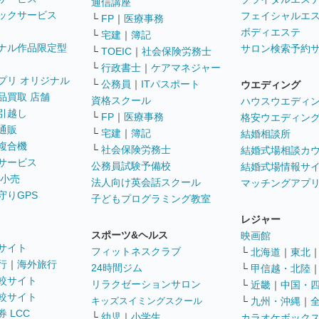
通信講座
ックサービス
フェイシャルエ
└
FP
｜
医療事務
ボディエステ
└
宅建
｜
簿記
ナル作品限定型
サロン検索予約
└
TOEIC
｜
社会保険労務士
└
行政書士
｜
ケアマネジャー
プリ オリジナル
└
公務員
｜
ITパスポート
ウエディング
品買取 店舗
資格スクール
ハウスウエディ
引越し
└
FP
｜
医療事務
格安ウエディン
通販
└
宅建
｜
簿記
結婚相談所
複合機
└
社会保険労務士
結婚式場相談カ
サービス
公務員試験予備校
結婚式場情報サ
 小売
法人向け英会話スクール
マッチングアプ
守りGPS
子どもプログラミング教室
レジャー
スポーツ&ヘルス
映画館
サイト
フィットネスクラブ
└
北海道
｜
東北
行
｜
海外旅行
24時間ジム
└
甲信越・北陸
較サイト
リラクゼーションサロン
└
近畿
｜
中国・
較サイト
キッズスイミングスクール
└
九州・沖縄
｜
 LCC
└
幼児
｜
小学生
カラオケボック