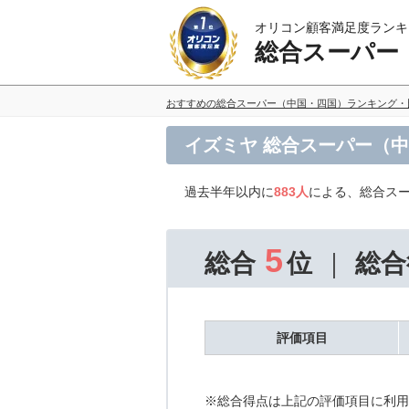
オリコン顧客満足度ランキ
総合スーパー
おすすめの総合スーパー（中国・四国）ランキング・
イズミヤ 総合スーパー（
過去半年以内に
883人
による、総合ス
5
総合
位
総合
評価項目
※総合得点は上記の評価項目に利用