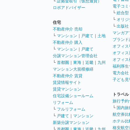
└
証拠金取引（仮想通貨）
電子コミ
ロボアドバイザー
└
総合型
└
オリジ
住宅
└
出版社
不動産仲介 売却
マンガア
└
マンション
｜
戸建て
｜
土地
ブランド
不動産仲介 購入
オフィス
└
マンション
｜
戸建て
オフィス
分譲マンション管理会社
オフィス
└
首都圏
｜
東海
｜
近畿
｜
九州
福利厚生
マンション大規模修繕
電力会社
不動産仲介 賃貸
子ども見
賃貸情報サイト
賃貸マンション
トラベル
住宅設備ショールーム
旅行予約
リフォーム
└
国内旅
└
フルリフォーム
航空券比
└
戸建て
｜
マンション
ホテル比
新築分譲マンション
格安航空券
└
首都圏
｜
東海
｜
近畿
｜
九州