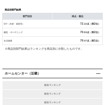
商品別部門結果
部門項目
得点・順位
72
2
DIY（木材・資材等）
.22点（第
位）
70
2
園芸・ガーデニング
.83点（第
位）
70
1
生活雑貨
.07点（第
位）
※商品別部門結果はランキングを商品別に分類したものです。
ホームセンター（近畿）
総合ランキング
総合ランキング
総合ランキング