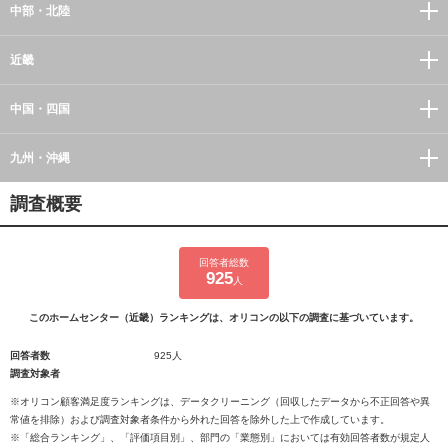
中部・北陸
近畿
中国・四国
九州・沖縄
調査概要
回答者総数
925
人
このホームセンター（近畿）ランキングは、オリコンの以下の調査に基づいています。
回答者数
925人
調査対象者
※オリコン顧客満足度ランキングは、データクリーニング（回収したデータから不正回答や異
常値を排除）および調査対象者条件から外れた回答を除外した上で作成しています。
※「総合ランキング」、「評価項目別」、部門の「業態別」においては有効回答者数が規定人