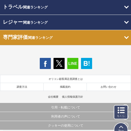
トラベル
関連ランキング
レジャー
関連ランキング
専門家評価
関連ランキング
オリコン顧客満足度調査とは
調査方法
掲載規約
お問い合わせ
会社概要
個人情報保護方針
引用・転載について
もくじ
利用者の声について
当サイトで公開されている情報（文字、写真、イラスト、画像データ等）及びこれらの配置・
編集および構造などについての著作権は株式会社oricon MEに帰属しております。
クッキーの使用について
当サイトに掲載している内容はすべてサービスの利用者が提出された見解・感想です。
これらの情報を権利者の許可なく無断転載・複製などの二次利用を行うことは固く禁じており