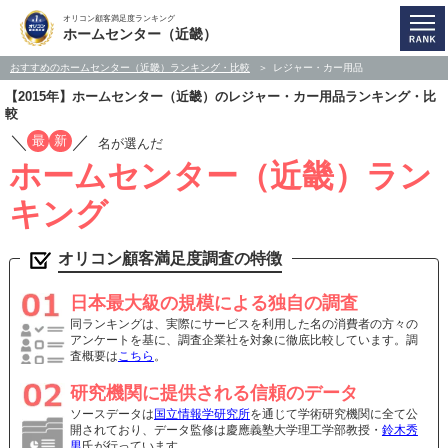
オリコン顧客満足度ランキング
ホームセンター（近畿）
おすすめのホームセンター（近畿）ランキング・比較
レジャー・カー用品
【2015年】ホームセンター（近畿）のレジャー・カー用品ランキング・比
較
／
／
最
新
名が選んだ
ホームセンター（近畿）ラン
キング
オリコン顧客満足度調査の特徴
日本最大級の規模による独自の調査
同ランキングは、実際にサービスを利用した名の消費者の方々の
アンケートを基に、調査企業社を対象に徹底比較しています。調
査概要は
こちら
。
研究機関に提供される信頼のデータ
ソースデータは
国立情報学研究所
を通じて学術研究機関に全て公
開されており、データ監修は慶應義塾大学理工学部教授・
鈴木秀
男
氏が行っています。