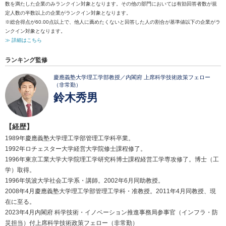
数を満たした企業のみランクイン対象となります。その他の部門においては有効回答者数が規
定人数の半数以上の企業がランクイン対象となります。
※総合得点が60.00点以上で、他人に薦めたくないと回答した人の割合が基準値以下の企業がラ
ンクイン対象となります。
≫ 詳細はこちら
ランキング監修
慶應義塾大学理工学部教授／内閣府 上席科学技術政策フェロー
（非常勤）
鈴木秀男
【経歴】
1989年慶應義塾大学理工学部管理工学科卒業。
1992年ロチェスター大学経営大学院修士課程修了。
1996年東京工業大学大学院理工学研究科博士課程経営工学専攻修了。博士（工
学）取得。
1996年筑波大学社会工学系・講師。2002年6月同助教授。
2008年4月慶應義塾大学理工学部管理工学科・准教授。2011年4月同教授、現
在に至る。
2023年4月内閣府 科学技術・イノベーション推進事務局参事官（インフラ・防
災担当）付上席科学技術政策フェロー（非常勤）