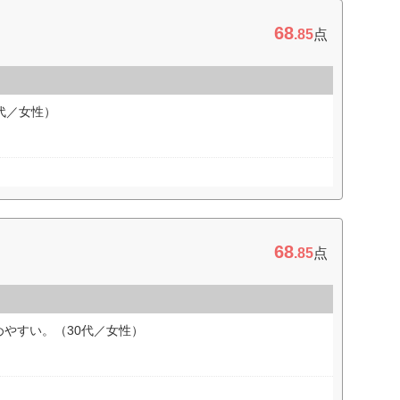
68
.85
点
代／女性）
68
.85
点
やすい。（30代／女性）