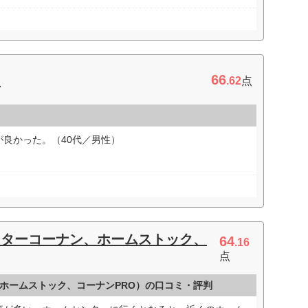
66
キ
.62
点
良かった。（40代／男性）
ンターコーナン、ホームストック、
64
.16
点
ホームストック、コーナンPRO）の口コミ・評判