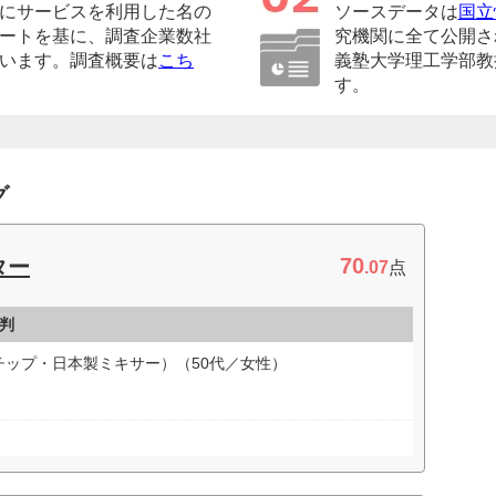
にサービスを利用した名の
ソースデータは
国立
ートを基に、調査企業数社
究機関に全て公開さ
います。調査概要は
こち
義塾大学理工学部教
す。
グ
70
ター
.07
点
判
ップ・日本製ミキサー）（50代／女性）