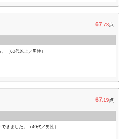
67
.73
点
。（60代以上／男性）
67
.19
点
できました。（40代／男性）