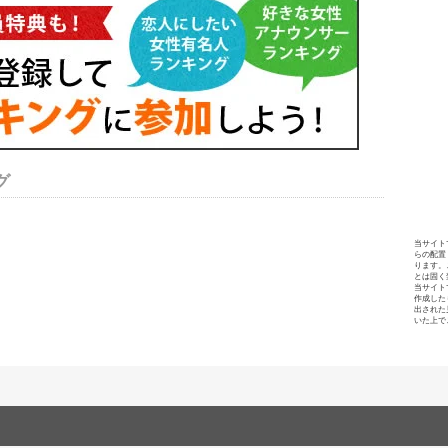
グ
当サイト
らの配置
ります。
とは固く
当サイト
作成した
出された
いた上で