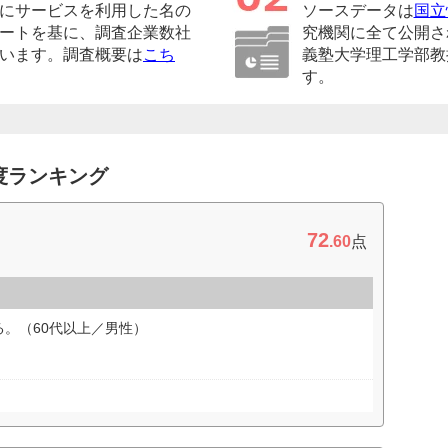
にサービスを利用した名の
ソースデータは
国立
ートを基に、調査企業数社
究機関に全て公開さ
います。調査概要は
こち
義塾大学理工学部教
す。
度ランキング
72
.60
点
。（60代以上／男性）