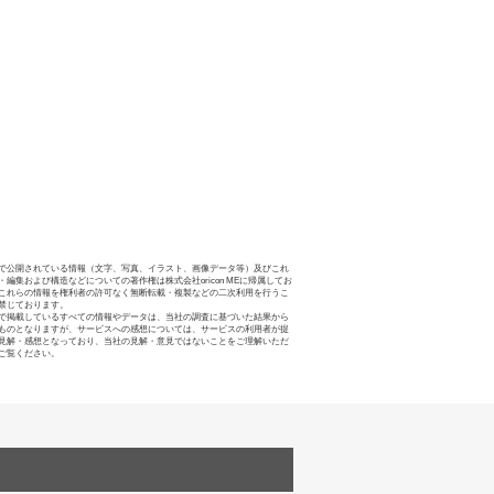
で公開されている情報（文字、写真、イラスト、画像データ等）及びこれ
・編集および構造などについての著作権は株式会社oricon MEに帰属してお
これらの情報を権利者の許可なく無断転載・複製などの二次利用を行うこ
禁じております。
で掲載しているすべての情報やデータは、当社の調査に基づいた結果から
ものとなりますが、サービスへの感想については、サービスの利用者が提
見解・感想となっており、当社の見解・意見ではないことをご理解いただ
ご覧ください。