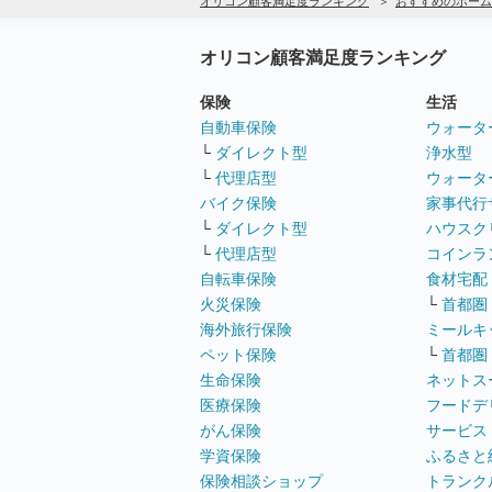
オリコン顧客満足度ランキング
おすすめのホーム
オリコン顧客満足度ランキング
保険
生活
自動車保険
ウォータ
└
ダイレクト型
浄水型
└
代理店型
ウォータ
バイク保険
家事代行
└
ダイレクト型
ハウスク
└
代理店型
コインラ
自転車保険
食材宅配
火災保険
└
首都圏
海外旅行保険
ミールキ
ペット保険
└
首都圏
生命保険
ネットス
医療保険
フードデ
がん保険
サービス
学資保険
ふるさと
保険相談ショップ
トランク