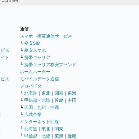
・口コミ情報
通信
ト
スマホ・携帯通信サービス
└
格安SIM
ービス
└
格安スマホ
サイト
└
携帯キャリア
└
携帯キャリア格安ブランド
ホームルーター
ービス
モバイルデータ通信
ト
プロバイダ
└
北海道
｜
東北
｜
関東
｜
東海
└
甲信越・北陸
｜
近畿
｜
中国
└
四国
｜
九州・沖縄
職
└
広域企業
インターネット回線
遣
└
北海道
｜
東北
｜
関東
└
甲信越・北陸
｜
東海
｜
近畿