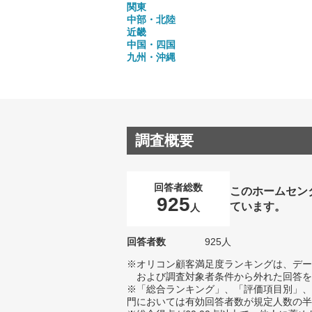
関東
中部・北陸
近畿
中国・四国
九州・沖縄
調査概要
回答者総数
このホームセン
925
ています。
人
回答者数
925人
※オリコン顧客満足度ランキングは、デー
および調査対象者条件から外れた回答を
※「総合ランキング」、「評価項目別」、
門においては有効回答者数が規定人数の半