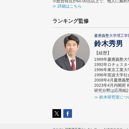
※総合得点が60.00点以上で、他人に
≫ 詳細はこちら
ランキング監修
慶應義塾大学理工学
鈴木秀男
【経歴】
1989年慶應義塾
1992年ロチェス
1996年東京工業
1996年筑波大学
2008年4月慶應
2023年4月内閣
研究分野は応用統
≫ 鈴木研究室につ