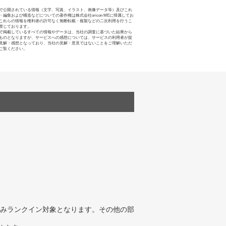
で公開されている情報（文字、写真、イラスト、画像データ等）及びこれ
・編集および構造などについての著作権は株式会社oricon MEに帰属してお
これらの情報を権利者の許可なく無断転載・複製などの二次利用を行うこ
禁じております。
で掲載しているすべての情報やデータは、当社の調査に基づいた結果から
ものとなりますが、サービスへの感想については、サービスの利用者が提
見解・感想となっており、当社の見解・意見ではないことをご理解いただ
ご覧ください。
みランクイン対象となります。その他の部