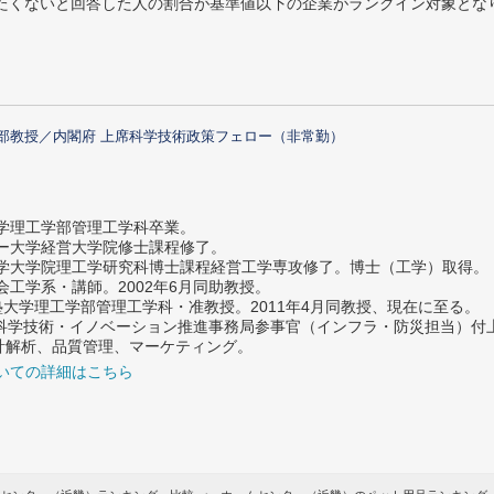
薦めたくないと回答した人の割合が基準値以下の企業がランクイン対象とな
部教授／内閣府 上席科学技術政策フェロー（非常勤）
大学理工学部管理工学科卒業。
ター大学経営大学院修士課程修了。
大学大学院理工学研究科博士課程経営工学専攻修了。博士（工学）取得。
社会工学系・講師。2002年6月同助教授。
義塾大学理工学部管理工学科・准教授。2011年4月同教授、現在に至る。
府 科学技術・イノベーション推進事務局参事官（インフラ・防災担当）
計解析、品質管理、マーケティング。
いての詳細はこちら