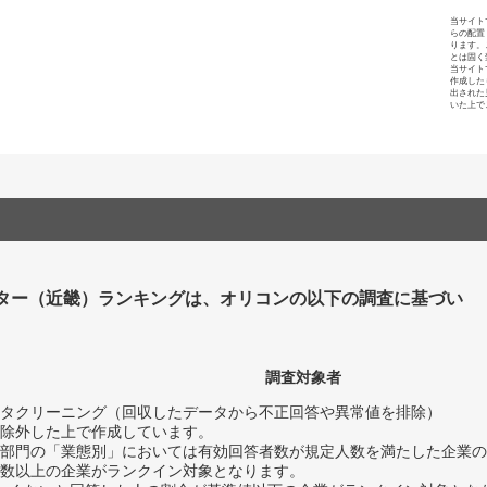
当サイト
らの配置
ります。
とは固く
当サイト
作成した
出された
いた上で
ター（近畿）ランキングは、オリコンの以下の調査に基づい
調査対象者
タクリーニング（回収したデータから不正回答や異常値を排除）
除外した上で作成しています。
部門の「業態別」においては有効回答者数が規定人数を満たした企業の
数以上の企業がランクイン対象となります。