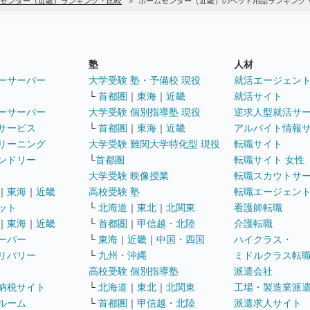
センター（近畿）ランキング・比較
ホームセンター（近畿）のペット用品ランキング
塾
人材
ーサーバー
大学受験 塾・予備校 現役
就活エージェン
└
首都圏
｜
東海
｜
近畿
就活サイト
ーサーバー
大学受験 個別指導塾 現役
逆求人型就活サ
サービス
└
首都圏
｜
東海
｜
近畿
アルバイト情報
リーニング
大学受験 難関大学特化型 現役
転職サイト
ンドリー
└
首都圏
転職サイト 女性
大学受験 映像授業
転職スカウトサ
｜
東海
｜
近畿
高校受験 塾
転職エージェン
ット
└
北海道
｜
東北
｜
北関東
看護師転職
｜
東海
｜
近畿
└
首都圏
｜
甲信越・北陸
介護転職
ーパー
└
東海
｜
近畿
｜
中国・四国
ハイクラス・
リバリー
└
九州・沖縄
ミドルクラス転
高校受験 個別指導塾
派遣会社
納税サイト
└
北海道
｜
東北
｜
北関東
工場・製造業派
ルーム
└
首都圏
｜
甲信越・北陸
派遣求人サイト