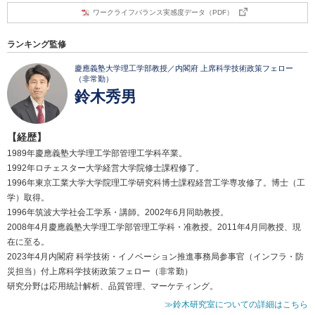
ワークライフバランス実感度データ（PDF）
ランキング監修
慶應義塾大学理工学部教授／内閣府 上席科学技術政策フェロー
（非常勤）
鈴木秀男
【経歴】
1989年慶應義塾大学理工学部管理工学科卒業。
1992年ロチェスター大学経営大学院修士課程修了。
1996年東京工業大学大学院理工学研究科博士課程経営工学専攻修了。博士（工
学）取得。
1996年筑波大学社会工学系・講師。2002年6月同助教授。
2008年4月慶應義塾大学理工学部管理工学科・准教授。2011年4月同教授、現
在に至る。
2023年4月内閣府 科学技術・イノベーション推進事務局参事官（インフラ・防
災担当）付上席科学技術政策フェロー（非常勤）
研究分野は応用統計解析、品質管理、マーケティング。
≫鈴木研究室についての詳細はこちら