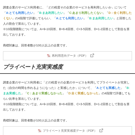
調査企業のサービス利用者に、「どの程度その企業のサービスを再利用したいか」について
「
A:とても利用したい
」「
B:まあ利用したい
」「
C:あまり利用したくない
」「
D：全く利用した
くない
」の4段階で評価してもらい、「
A:とても利用したい
」「
B:まあ利用したい
」と回答した
人の割合で算出しています。
※10段階聴取については、A=9-10回答、B=6-8回答、C=3-5回答、D=1-2回答として割合を算
出しております。
商標対象は、回答者数が100人以上の企業です。
再利用意向データ（PDF）
プライベート充実実感度
調査企業のサービス利用者に「どの程度その企業のサービスを利用してプライベートが充実し
た（自分の時間を作れるようになった）と実感したか」について、「
A:とても実感した
」「
B:
まあ実感した
」「
C：あまり実感しなかった
」「
D:全く実感しなかった
」の4段階で評価しても
らい比率を算出しています。
※10段階聴取については、A=9-10回答、B=6-8回答、C=3-5回答、D=1-2回答として割合を算
出しております。
商標対象は、回答者数が100人以上の企業です。
プライベート充実実感度データ（PDF）