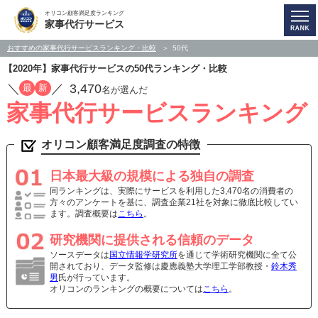
オリコン顧客満足度ランキング
家事代行サービス
おすすめの家事代行サービスランキング・比較
50代
【2020年】家事代行サービスの50代ランキング・比較
／
／
3,470
最
新
名が選んだ
家事代行サービスランキング
オリコン顧客満足度調査の特徴
日本最大級の規模による独自の調査
同ランキングは、実際にサービスを利用した3,470名の消費者の
方々のアンケートを基に、調査企業21社を対象に徹底比較してい
ます。調査概要は
こちら
。
研究機関に提供される信頼のデータ
ソースデータは
国立情報学研究所
を通じて学術研究機関に全て公
開されており、データ監修は慶應義塾大学理工学部教授・
鈴木秀
男
氏が行っています。
オリコンのランキングの概要については
こちら
。