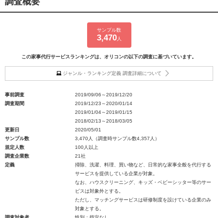
調査概要
サンプル数
3,470
人
この家事代行サービスランキングは、オリコンの以下の調査に基づいています。
ジャンル・ランキング定義 調査詳細について
事前調査
2019/09/06～2019/12/20
調査期間
2019/12/23～2020/01/14
2019/01/04～2019/01/15
2018/02/13～2018/03/05
更新日
2020/05/01
サンプル数
3,470人（調査時サンプル数4,357人）
規定人数
100人以上
調査企業数
21社
定義
掃除、洗濯、料理、買い物など、日常的な家事全般を代行する
サービスを提供している企業が対象。
なお、ハウスクリーニング、キッズ・ベビーシッター等のサー
ビスは対象外とする。
ただし、マッチングサービスは研修制度を設けている企業のみ
対象とする。
調査対象者
性別：指定なし