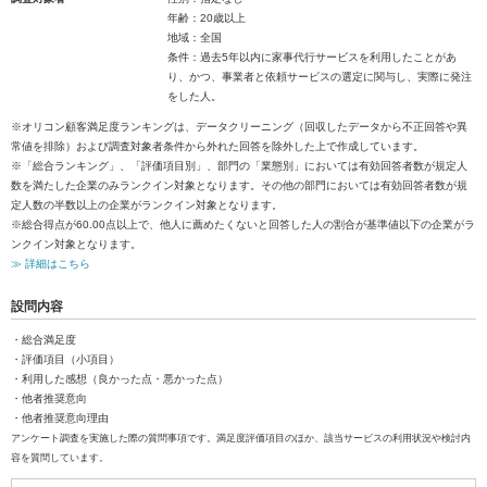
年齢：20歳以上
地域：全国
条件：過去5年以内に家事代行サービスを利用したことがあ
り、かつ、事業者と依頼サービスの選定に関与し、実際に発注
をした人。
※オリコン顧客満足度ランキングは、データクリーニング（回収したデータから不正回答や異
常値を排除）および調査対象者条件から外れた回答を除外した上で作成しています。
※「総合ランキング」、「評価項目別」、部門の「業態別」においては有効回答者数が規定人
数を満たした企業のみランクイン対象となります。その他の部門においては有効回答者数が規
定人数の半数以上の企業がランクイン対象となります。
※総合得点が60.00点以上で、他人に薦めたくないと回答した人の割合が基準値以下の企業がラ
ンクイン対象となります。
≫ 詳細はこちら
設問内容
・総合満足度
・評価項目（小項目）
・利用した感想（良かった点・悪かった点）
・他者推奨意向
・他者推奨意向理由
アンケート調査を実施した際の質問事項です。満足度評価項目のほか、該当サービスの利用状況や検討内
容を質問しています。