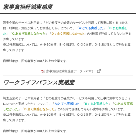
家事負担軽減実感度
調査企業のサービス利用者に「どの程度その企業のサービスを利用して家事に関する（肉体
的・精神的）負担が減ったと実感したか」について、「
A:とても実感した
」「
B:まあ実感し
た
」「
C:あまり実感しなかった
」「
D：全く実感しなかった
」の4段階で評価してもらい比率を
算出しています。
※10段階聴取については、A=9-10回答、B=6-8回答、C=3-5回答、D=1-2回答として割合を算
出しております。
商標対象は、回答者数が100人以上の企業です。
家事負担軽減実感度データ（PDF）
ワークライフバランス実感度
調査企業のサービス利用者に「どの程度その企業のサービスを利用して仕事に集中できるよう
になったと実感したか」について、「
A:とても実感した
」「
B：まあ実感した
」「
C:あまり実感
しなかった
」「
D:全く実感しなかった
」の4段階で評価してもらい比率を算出しています。
※10段階聴取については、A=9-10回答、B=6-8回答、C=3-5回答、D=1-2回答として割合を算
出しております。
商標対象は、回答者数が100人以上の企業です。