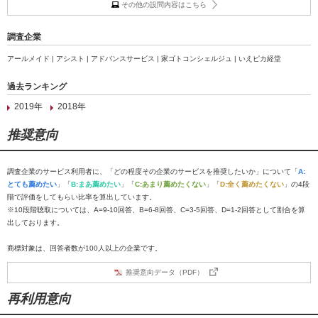
その他の設問内容はこちら
調査企業
アールメイド | アシスト | アドバンスサービス | 家ゴトコンシェルジュ | いえピカ経堂
過去ランキング
2019年
2018年
推奨意向
調査企業のサービス利用者に、「どの程度その企業のサービスを推奨したいか」について「
A:
とても薦めたい
」「
B:まあ薦めたい
」「
C:あまり薦めたくない
」「
D:全く薦めたくない
」の4段
階で評価をしてもらい比率を算出しています。
※10段階聴取については、A=9-10回答、B=6-8回答、C=3-5回答、D=1-2回答として割合を算
出しております。
商標対象は、回答者数が100人以上の企業です。
推奨意向データ（PDF）
再利用意向