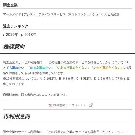
調査企業
アールメイド | アシスト | アドバンスサービス | 家ゴトコンシェルジュ | いえピカ経堂
過去ランキング
2019年
2018年
推奨意向
調査企業のサービス利用者に、「どの程度その企業のサービスを推奨したいか」について「
A:
とても薦めたい
」「
B:まあ薦めたい
」「
C:あまり薦めたくない
」「
D:全く薦めたくない
」の4段
階で評価をしてもらい比率を算出しています。
※10段階聴取については、A=9-10回答、B=6-8回答、C=3-5回答、D=1-2回答として割合を算
出しております。
商標対象は、回答者数が100人以上の企業です。
推奨意向データ（PDF）
再利用意向
調査企業のサービス利用者に、「どの程度その企業のサービスを再利用したいか」について