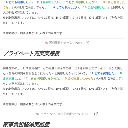
「
A:とても利用したい
」「
B:まあ利用したい
」「
C:あまり利用したくない
」「
D：全く利用した
くない
」の4段階で評価してもらい、「
A:とても利用したい
」「
B:まあ利用したい
」と回答した
人の割合で算出しています。
※10段階聴取については、A=9-10回答、B=6-8回答、C=3-5回答、D=1-2回答として割合を算
出しております。
商標対象は、回答者数が100人以上の企業です。
再利用意向データ（PDF）
プライベート充実実感度
調査企業のサービス利用者に「どの程度その企業のサービスを利用してプライベートが充実し
た（自分の時間を作れるようになった）と実感したか」について、「
A:とても実感した
」「
B:
まあ実感した
」「
C：あまり実感しなかった
」「
D:全く実感しなかった
」の4段階で評価しても
らい比率を算出しています。
※10段階聴取については、A=9-10回答、B=6-8回答、C=3-5回答、D=1-2回答として割合を算
出しております。
商標対象は、回答者数が100人以上の企業です。
プライベート充実実感度データ（PDF）
家事負担軽減実感度