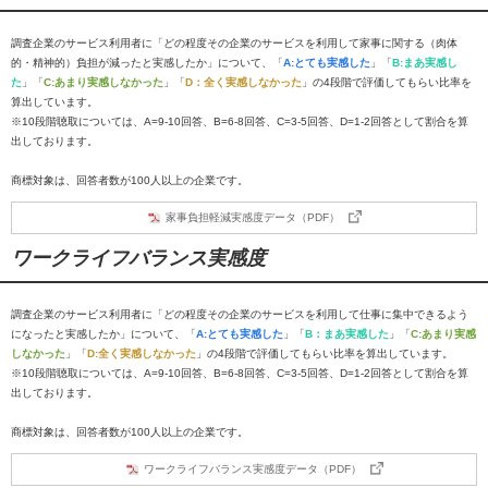
調査企業のサービス利用者に「どの程度その企業のサービスを利用して家事に関する（肉体
的・精神的）負担が減ったと実感したか」について、「
A:とても実感した
」「
B:まあ実感し
た
」「
C:あまり実感しなかった
」「
D：全く実感しなかった
」の4段階で評価してもらい比率を
算出しています。
※10段階聴取については、A=9-10回答、B=6-8回答、C=3-5回答、D=1-2回答として割合を算
出しております。
商標対象は、回答者数が100人以上の企業です。
家事負担軽減実感度データ（PDF）
ワークライフバランス実感度
調査企業のサービス利用者に「どの程度その企業のサービスを利用して仕事に集中できるよう
になったと実感したか」について、「
A:とても実感した
」「
B：まあ実感した
」「
C:あまり実感
しなかった
」「
D:全く実感しなかった
」の4段階で評価してもらい比率を算出しています。
※10段階聴取については、A=9-10回答、B=6-8回答、C=3-5回答、D=1-2回答として割合を算
出しております。
商標対象は、回答者数が100人以上の企業です。
ワークライフバランス実感度データ（PDF）