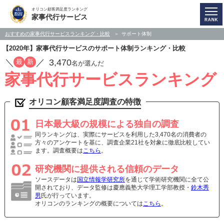
オリコン顧客満足度ランキング
家事代行サービス
おすすめの家事代行サービスランキング・比較
サポート体制
【2020年】家事代行サービスのサポート体制ランキング・比較
／
／
3,470
最
新
名が選んだ
家事代行サービスランキング
オリコン顧客満足度調査の特徴
日本最大級の規模による独自の調査
同ランキングは、実際にサービスを利用した3,470名の消費者の
方々のアンケートを基に、調査企業21社を対象に徹底比較してい
ます。調査概要は
こちら
。
研究機関に提供される信頼のデータ
ソースデータは
国立情報学研究所
を通じて学術研究機関に全て公
開されており、データ監修は慶應義塾大学理工学部教授・
鈴木秀
男
氏が行っています。
オリコンのランキングの概要については
こちら
。