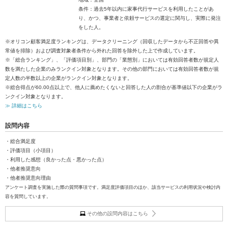
条件：過去5年以内に家事代行サービスを利用したことがあ
り、かつ、事業者と依頼サービスの選定に関与し、実際に発注
をした人。
※オリコン顧客満足度ランキングは、データクリーニング（回収したデータから不正回答や異
常値を排除）および調査対象者条件から外れた回答を除外した上で作成しています。
※「総合ランキング」、「評価項目別」、部門の「業態別」においては有効回答者数が規定人
数を満たした企業のみランクイン対象となります。その他の部門においては有効回答者数が規
定人数の半数以上の企業がランクイン対象となります。
※総合得点が60.00点以上で、他人に薦めたくないと回答した人の割合が基準値以下の企業がラ
ンクイン対象となります。
≫ 詳細はこちら
設問内容
・総合満足度
・評価項目（小項目）
・利用した感想（良かった点・悪かった点）
・他者推奨意向
・他者推奨意向理由
アンケート調査を実施した際の質問事項です。満足度評価項目のほか、該当サービスの利用状況や検討内
容を質問しています。
その他の設問内容はこちら