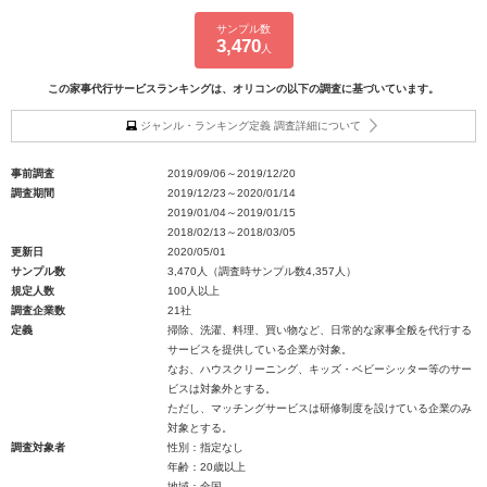
サンプル数
3,470
人
この家事代行サービスランキングは、オリコンの以下の調査に基づいています。
ジャンル・ランキング定義 調査詳細について
事前調査
2019/09/06～2019/12/20
調査期間
2019/12/23～2020/01/14
2019/01/04～2019/01/15
2018/02/13～2018/03/05
更新日
2020/05/01
サンプル数
3,470人（調査時サンプル数4,357人）
規定人数
100人以上
調査企業数
21社
定義
掃除、洗濯、料理、買い物など、日常的な家事全般を代行する
サービスを提供している企業が対象。
なお、ハウスクリーニング、キッズ・ベビーシッター等のサー
ビスは対象外とする。
ただし、マッチングサービスは研修制度を設けている企業のみ
対象とする。
調査対象者
性別：指定なし
年齢：20歳以上
地域：全国