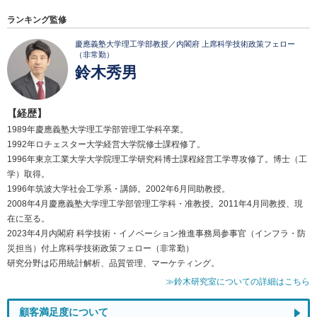
ランキング監修
慶應義塾大学理工学部教授／内閣府 上席科学技術政策フェロー
（非常勤）
鈴木秀男
【経歴】
1989年慶應義塾大学理工学部管理工学科卒業。
1992年ロチェスター大学経営大学院修士課程修了。
1996年東京工業大学大学院理工学研究科博士課程経営工学専攻修了。博士（工
学）取得。
1996年筑波大学社会工学系・講師。2002年6月同助教授。
2008年4月慶應義塾大学理工学部管理工学科・准教授。2011年4月同教授、現
在に至る。
2023年4月内閣府 科学技術・イノベーション推進事務局参事官（インフラ・防
災担当）付上席科学技術政策フェロー（非常勤）
研究分野は応用統計解析、品質管理、マーケティング。
≫鈴木研究室についての詳細はこちら
顧客満足度について