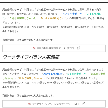
調査企業のサービス利用者に「どの程度その企業のサービスを利用して家事に関する（肉体
的・精神的）負担が減ったと実感したか」について、「
A:とても実感した
」「
B:まあ実感し
た
」「
C:あまり実感しなかった
」「
D：全く実感しなかった
」の4段階で評価してもらい比率を
算出しています。
※10段階聴取については、A=9-10回答、B=6-8回答、C=3-5回答、D=1-2回答として割合を算
出しております。
商標対象は、回答者数が100人以上の企業です。
家事負担軽減実感度データ（PDF）
ワークライフバランス実感度
調査企業のサービス利用者に「どの程度その企業のサービスを利用して仕事に集中できるよう
になったと実感したか」について、「
A:とても実感した
」「
B：まあ実感した
」「
C:あまり実感
しなかった
」「
D:全く実感しなかった
」の4段階で評価してもらい比率を算出しています。
※10段階聴取については、A=9-10回答、B=6-8回答、C=3-5回答、D=1-2回答として割合を算
出しております。
商標対象は、回答者数が100人以上の企業です。
ワークライフバランス実感度データ（PDF）