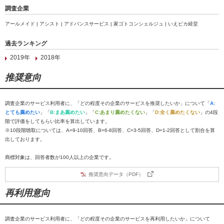
調査企業
アールメイド | アシスト | アドバンスサービス | 家ゴトコンシェルジュ | いえピカ経堂
過去ランキング
2019年
2018年
推奨意向
調査企業のサービス利用者に、「どの程度その企業のサービスを推奨したいか」について「
A:
とても薦めたい
」「
B:まあ薦めたい
」「
C:あまり薦めたくない
」「
D:全く薦めたくない
」の4段
階で評価をしてもらい比率を算出しています。
※10段階聴取については、A=9-10回答、B=6-8回答、C=3-5回答、D=1-2回答として割合を算
出しております。
商標対象は、回答者数が100人以上の企業です。
推奨意向データ（PDF）
再利用意向
調査企業のサービス利用者に、「どの程度その企業のサービスを再利用したいか」について