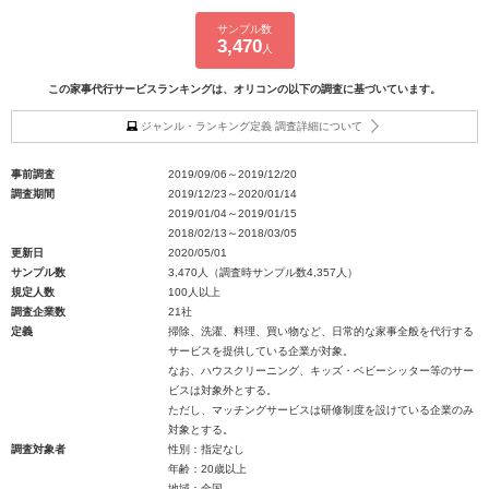
サンプル数
3,470
人
この家事代行サービスランキングは、オリコンの以下の調査に基づいています。
ジャンル・ランキング定義 調査詳細について
事前調査
2019/09/06～2019/12/20
調査期間
2019/12/23～2020/01/14
2019/01/04～2019/01/15
2018/02/13～2018/03/05
更新日
2020/05/01
サンプル数
3,470人（調査時サンプル数4,357人）
規定人数
100人以上
調査企業数
21社
定義
掃除、洗濯、料理、買い物など、日常的な家事全般を代行する
サービスを提供している企業が対象。
なお、ハウスクリーニング、キッズ・ベビーシッター等のサー
ビスは対象外とする。
ただし、マッチングサービスは研修制度を設けている企業のみ
対象とする。
調査対象者
性別：指定なし
年齢：20歳以上
地域：全国