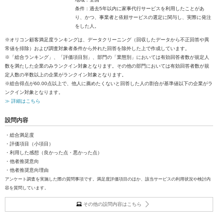
条件：過去5年以内に家事代行サービスを利用したことがあ
り、かつ、事業者と依頼サービスの選定に関与し、実際に発注
をした人。
※オリコン顧客満足度ランキングは、データクリーニング（回収したデータから不正回答や異
常値を排除）および調査対象者条件から外れた回答を除外した上で作成しています。
※「総合ランキング」、「評価項目別」、部門の「業態別」においては有効回答者数が規定人
数を満たした企業のみランクイン対象となります。その他の部門においては有効回答者数が規
定人数の半数以上の企業がランクイン対象となります。
※総合得点が60.00点以上で、他人に薦めたくないと回答した人の割合が基準値以下の企業がラ
ンクイン対象となります。
≫ 詳細はこちら
設問内容
・総合満足度
・評価項目（小項目）
・利用した感想（良かった点・悪かった点）
・他者推奨意向
・他者推奨意向理由
アンケート調査を実施した際の質問事項です。満足度評価項目のほか、該当サービスの利用状況や検討内
容を質問しています。
その他の設問内容はこちら