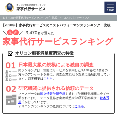
オリコン顧客満足度ランキング
家事代行サービス
おすすめの家事代行サービスランキング・比較
コストパフォーマンス
【2020年】家事代行サービスのコストパフォーマンスランキング・比較
／
／
3,470
最
新
名が選んだ
家事代行サービスランキング
オリコン顧客満足度調査の特徴
日本最大級の規模による独自の調査
同ランキングは、実際にサービスを利用した3,470名の消費者の
方々のアンケートを基に、調査企業21社を対象に徹底比較してい
ます。調査概要は
こちら
。
研究機関に提供される信頼のデータ
ソースデータは
国立情報学研究所
を通じて学術研究機関に全て公
開されており、データ監修は慶應義塾大学理工学部教授・
鈴木秀
男
氏が行っています。
オリコンのランキングの概要については
こちら
。