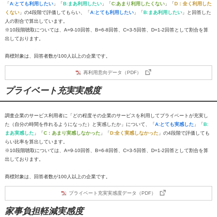
「
A:とても利用したい
」「
B:まあ利用したい
」「
C:あまり利用したくない
」「
D：全く利用した
くない
」の4段階で評価してもらい、「
A:とても利用したい
」「
B:まあ利用したい
」と回答した
人の割合で算出しています。
※10段階聴取については、A=9-10回答、B=6-8回答、C=3-5回答、D=1-2回答として割合を算
出しております。
商標対象は、回答者数が100人以上の企業です。
再利用意向データ（PDF）
プライベート充実実感度
調査企業のサービス利用者に「どの程度その企業のサービスを利用してプライベートが充実し
た（自分の時間を作れるようになった）と実感したか」について、「
A:とても実感した
」「
B:
まあ実感した
」「
C：あまり実感しなかった
」「
D:全く実感しなかった
」の4段階で評価しても
らい比率を算出しています。
※10段階聴取については、A=9-10回答、B=6-8回答、C=3-5回答、D=1-2回答として割合を算
出しております。
商標対象は、回答者数が100人以上の企業です。
プライベート充実実感度データ（PDF）
家事負担軽減実感度