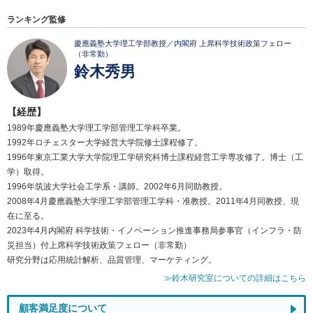
ランキング監修
慶應義塾大学理工学部教授／内閣府 上席科学技術政策フェロー
（非常勤）
鈴木秀男
【経歴】
1989年慶應義塾大学理工学部管理工学科卒業。
1992年ロチェスター大学経営大学院修士課程修了。
1996年東京工業大学大学院理工学研究科博士課程経営工学専攻修了。博士（工
学）取得。
1996年筑波大学社会工学系・講師。2002年6月同助教授。
2008年4月慶應義塾大学理工学部管理工学科・准教授。2011年4月同教授、現
在に至る。
2023年4月内閣府 科学技術・イノベーション推進事務局参事官（インフラ・防
災担当）付上席科学技術政策フェロー（非常勤）
研究分野は応用統計解析、品質管理、マーケティング。
≫鈴木研究室についての詳細はこちら
顧客満足度について