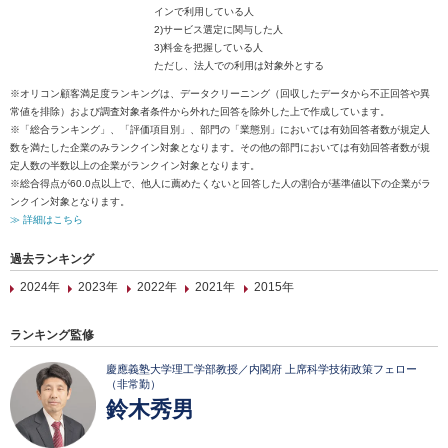
インで利用している人
2)サービス選定に関与した人
3)料金を把握している人
ただし、法人での利用は対象外とする
※オリコン顧客満足度ランキングは、データクリーニング（回収したデータから不正回答や異
常値を排除）および調査対象者条件から外れた回答を除外した上で作成しています。
※「総合ランキング」、「評価項目別」、部門の「業態別」においては有効回答者数が規定人
数を満たした企業のみランクイン対象となります。その他の部門においては有効回答者数が規
定人数の半数以上の企業がランクイン対象となります。
※総合得点が60.0点以上で、他人に薦めたくないと回答した人の割合が基準値以下の企業がラ
ンクイン対象となります。
≫ 詳細はこちら
過去ランキング
2024年
2023年
2022年
2021年
2015年
ランキング監修
慶應義塾大学理工学部教授／内閣府 上席科学技術政策フェロー
（非常勤）
鈴木秀男