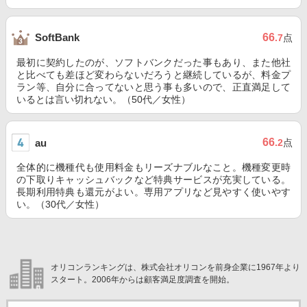
66
SoftBank
.7
点
最初に契約したのが、ソフトバンクだった事もあり、また他社
と比べても差ほど変わらないだろうと継続しているが、料金プ
ラン等、自分に合ってないと思う事も多いので、正直満足して
いるとは言い切れない。（50代／女性）
66
au
.2
点
全体的に機種代も使用料金もリーズナブルなこと。機種変更時
の下取りキャッシュバックなど特典サービスが充実している。
長期利用特典も還元がよい。専用アプリなど見やすく使いやす
い。（30代／女性）
オリコンランキングは、株式会社オリコンを前身企業に1967年より
スタート。2006年からは顧客満足度調査を開始。