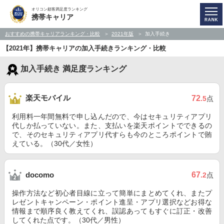
オリコン顧客満足度ランキング
携帯キャリア
おすすめの携帯キャリアランキング・比較
2021年版
加入手続き
【2021年】携帯キャリアの加入手続きランキング・比較
加入手続き 満足度ランキング
楽天モバイル
72
.5
点
利用料一年間無料で申し込んだので、今はセキュリティアプリ
代しか払っていない。また、支払いを楽天ポイントでできるの
で、そのセキュリティアプリ代すらも今のところポイントで賄
えている。（30代／女性）
67
docomo
.2
点
操作方法など初心者目線に立って簡単にまとめてくれ、またプ
レゼントキャンペーン・ポイント進呈・アプリ選択などお得な
情報まで順序良く教えてくれ、誤認あってもすぐに訂正・改善
してくれた点です。（30代／男性）