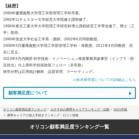
【経歴】
1989年慶應義塾大学理工学部管理工学科卒業。
1992年ロチェスター大学経営大学院修士課程修了。
1996年東京工業大学大学院理工学研究科博士課程経営工学専攻修了。博士（工
学）取得。
1996年筑波大学社会工学系・講師。2002年6月同助教授。
2008年4月慶應義塾大学理工学部管理工学科・准教授。2011年4月同教授、現
在に至る。
2023年4月内閣府 科学技術・イノベーション推進事務局参事官（インフラ・防
災担当）付上席科学技術政策フェロー（非常勤）
研究分野は応用統計解析、品質管理、マーケティング。
≫鈴木研究室についての詳細はこちら
顧客満足度について
オリコン顧客満足度ランキング
おすすめの携帯キャリアランキング・比較
2021年版
携帯キャリアの加入手続きランキング・口コミ情報
オリコン顧客満足度
ランキング一覧