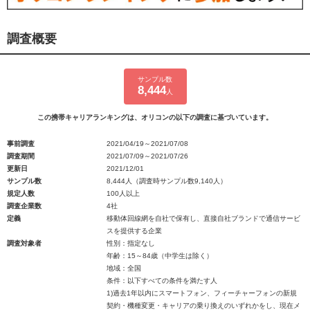
調査概要
サンプル数
8,444
人
この携帯キャリアランキングは、オリコンの以下の調査に基づいています。
事前調査
2021/04/19～2021/07/08
調査期間
2021/07/09～2021/07/26
更新日
2021/12/01
サンプル数
8,444人（調査時サンプル数9,140人）
規定人数
100人以上
調査企業数
4社
定義
移動体回線網を自社で保有し、直接自社ブランドで通信サービ
スを提供する企業
調査対象者
性別：指定なし
年齢：15～84歳（中学生は除く）
地域：全国
条件：以下すべての条件を満たす人
1)過去1年以内にスマートフォン、フィーチャーフォンの新規
契約・機種変更・キャリアの乗り換えのいずれかをし、現在メ