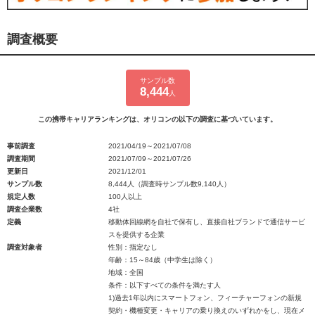
調査概要
サンプル数
8,444
人
この携帯キャリアランキングは、オリコンの以下の調査に基づいています。
事前調査
2021/04/19～2021/07/08
調査期間
2021/07/09～2021/07/26
更新日
2021/12/01
サンプル数
8,444人（調査時サンプル数9,140人）
規定人数
100人以上
調査企業数
4社
定義
移動体回線網を自社で保有し、直接自社ブランドで通信サービ
スを提供する企業
調査対象者
性別：指定なし
年齢：15～84歳（中学生は除く）
地域：全国
条件：以下すべての条件を満たす人
1)過去1年以内にスマートフォン、フィーチャーフォンの新規
契約・機種変更・キャリアの乗り換えのいずれかをし、現在メ