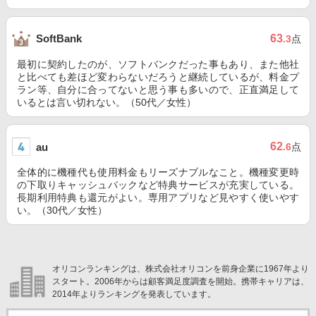
63
SoftBank
.3
点
最初に契約したのが、ソフトバンクだった事もあり、また他社
と比べても差ほど変わらないだろうと継続しているが、料金プ
ラン等、自分に合ってないと思う事も多いので、正直満足して
いるとは言い切れない。（50代／女性）
62
au
.6
点
全体的に機種代も使用料金もリーズナブルなこと。機種変更時
の下取りキャッシュバックなど特典サービスが充実している。
長期利用特典も還元がよい。専用アプリなど見やすく使いやす
い。（30代／女性）
オリコンランキングは、株式会社オリコンを前身企業に1967年より
スタート。2006年からは顧客満足度調査を開始。携帯キャリアは、
2014年よりランキングを発表しています。