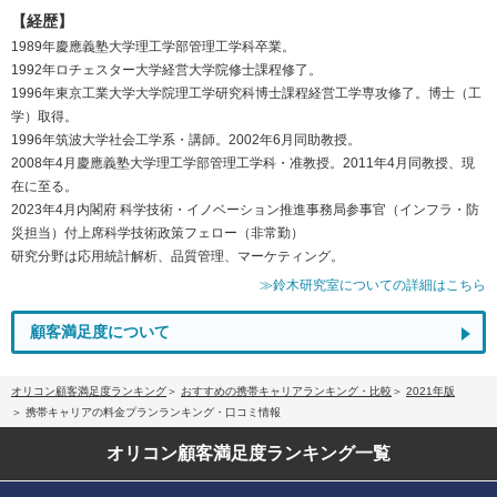
【経歴】
1989年慶應義塾大学理工学部管理工学科卒業。
1992年ロチェスター大学経営大学院修士課程修了。
1996年東京工業大学大学院理工学研究科博士課程経営工学専攻修了。博士（工
学）取得。
1996年筑波大学社会工学系・講師。2002年6月同助教授。
2008年4月慶應義塾大学理工学部管理工学科・准教授。2011年4月同教授、現
在に至る。
2023年4月内閣府 科学技術・イノベーション推進事務局参事官（インフラ・防
災担当）付上席科学技術政策フェロー（非常勤）
研究分野は応用統計解析、品質管理、マーケティング。
≫鈴木研究室についての詳細はこちら
顧客満足度について
オリコン顧客満足度ランキング
おすすめの携帯キャリアランキング・比較
2021年版
携帯キャリアの料金プランランキング・口コミ情報
オリコン顧客満足度
ランキング一覧