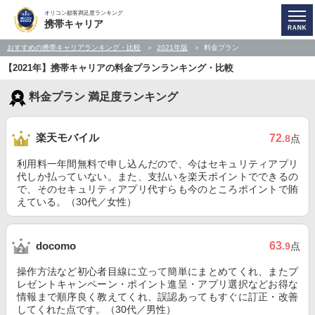
オリコン顧客満足度ランキング
携帯キャリア
おすすめの携帯キャリアランキング・比較
2021年版
料金プラン
【2021年】携帯キャリアの料金プランランキング・比較
料金プラン 満足度ランキング
楽天モバイル
72
.8
点
利用料一年間無料で申し込んだので、今はセキュリティアプリ
代しか払っていない。また、支払いを楽天ポイントでできるの
で、そのセキュリティアプリ代すらも今のところポイントで賄
えている。（30代／女性）
63
docomo
.9
点
操作方法など初心者目線に立って簡単にまとめてくれ、またプ
レゼントキャンペーン・ポイント進呈・アプリ選択などお得な
情報まで順序良く教えてくれ、誤認あってもすぐに訂正・改善
してくれた点です。（30代／男性）