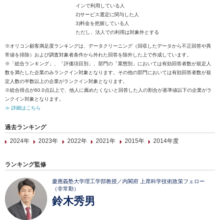
インで利用している人
2)サービス選定に関与した人
3)料金を把握している人
ただし、法人での利用は対象外とする
※オリコン顧客満足度ランキングは、データクリーニング（回収したデータから不正回答や異
常値を排除）および調査対象者条件から外れた回答を除外した上で作成しています。
※「総合ランキング」、「評価項目別」、部門の「業態別」においては有効回答者数が規定人
数を満たした企業のみランクイン対象となります。その他の部門においては有効回答者数が規
定人数の半数以上の企業がランクイン対象となります。
※総合得点が60.0点以上で、他人に薦めたくないと回答した人の割合が基準値以下の企業がラ
ンクイン対象となります。
≫ 詳細はこちら
過去ランキング
2024年
2023年
2022年
2021年
2015年
2014年度
ランキング監修
慶應義塾大学理工学部教授／内閣府 上席科学技術政策フェロー
（非常勤）
鈴木秀男