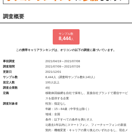
調査概要
サンプル数
8,444
人
この携帯キャリアランキングは、オリコンの以下の調査に基づいています。
事前調査
2021/04/19～2021/07/08
調査期間
2021/07/09～2021/07/26
更新日
2021/12/01
サンプル数
8,444人（調査時サンプル数9,140人）
規定人数
100人以上
調査企業数
4社
定義
移動体回線網を自社で保有し、直接自社ブランドで通信サービ
スを提供する企業
調査対象者
性別：指定なし
年齢：15～84歳（中学生は除く）
地域：全国
条件：以下すべての条件を満たす人
1)過去1年以内にスマートフォン、フィーチャーフォンの新規
契約・機種変更・キャリアの乗り換えのいずれかをし、現在メ