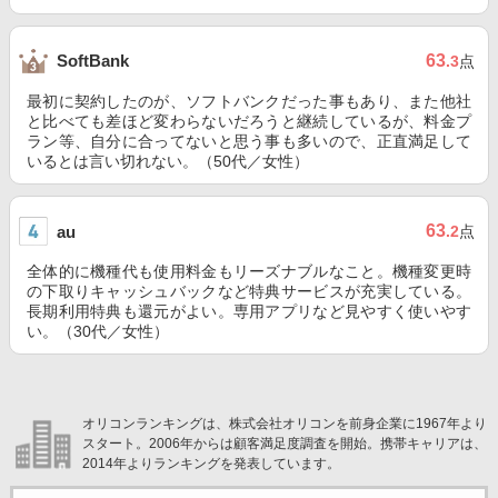
63
SoftBank
.3
点
最初に契約したのが、ソフトバンクだった事もあり、また他社
と比べても差ほど変わらないだろうと継続しているが、料金プ
ラン等、自分に合ってないと思う事も多いので、正直満足して
いるとは言い切れない。（50代／女性）
63
au
.2
点
全体的に機種代も使用料金もリーズナブルなこと。機種変更時
の下取りキャッシュバックなど特典サービスが充実している。
長期利用特典も還元がよい。専用アプリなど見やすく使いやす
い。（30代／女性）
オリコンランキングは、株式会社オリコンを前身企業に1967年より
スタート。2006年からは顧客満足度調査を開始。携帯キャリアは、
2014年よりランキングを発表しています。