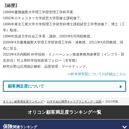
【経歴】
1989年慶應義塾大学理工学部管理工学科卒業。
1992年ロチェスター大学経営大学院修士課程修了。
1996年東京工業大学大学院理工学研究科博士課程経営工学専攻修了。博士（工
学）取得。
1996年筑波大学社会工学系・講師。2002年6月同助教授。
2008年4月慶應義塾大学理工学部管理工学科・准教授。2011年4月同教授、現
在に至る。
2023年4月内閣府 科学技術・イノベーション推進事務局参事官（インフラ・防
災担当）付上席科学技術政策フェロー（非常勤）
研究分野は応用統計解析、品質管理、マーケティング。
≫鈴木研究室についての詳細はこちら
顧客満足度について
オリコン顧客満足度ランキング
おすすめの携帯キャリアランキング・比較
2021年版
オリコン顧客満足度
ランキング一覧
保険
関連ランキング