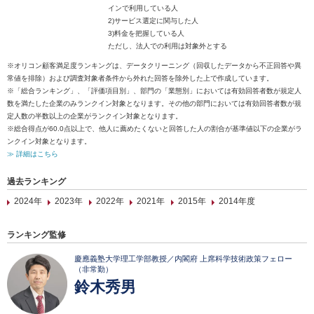
インで利用している人
2)サービス選定に関与した人
3)料金を把握している人
ただし、法人での利用は対象外とする
※オリコン顧客満足度ランキングは、データクリーニング（回収したデータから不正回答や異
常値を排除）および調査対象者条件から外れた回答を除外した上で作成しています。
※「総合ランキング」、「評価項目別」、部門の「業態別」においては有効回答者数が規定人
数を満たした企業のみランクイン対象となります。その他の部門においては有効回答者数が規
定人数の半数以上の企業がランクイン対象となります。
※総合得点が60.0点以上で、他人に薦めたくないと回答した人の割合が基準値以下の企業がラ
ンクイン対象となります。
≫ 詳細はこちら
過去ランキング
2024年
2023年
2022年
2021年
2015年
2014年度
ランキング監修
慶應義塾大学理工学部教授／内閣府 上席科学技術政策フェロー
（非常勤）
鈴木秀男