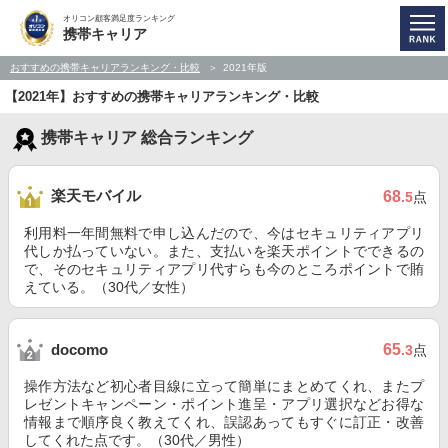
オリコン顧客満足度ランキング
携帯キャリア
おすすめの携帯キャリアランキング・比較
2021年版
【2021年】おすすめの携帯キャリアランキング・比較
携帯キャリア 総合ランキング
楽天モバイル
68
.5
点
利用料一年間無料で申し込んだので、今はセキュリティアプリ
代しか払っていない。また、支払いを楽天ポイントでできるの
で、そのセキュリティアプリ代すらも今のところポイントで賄
えている。（30代／女性）
65
docomo
.3
点
操作方法など初心者目線に立って簡単にまとめてくれ、またプ
レゼントキャンペーン・ポイント進呈・アプリ選択などお得な
情報まで順序良く教えてくれ、誤認あってもすぐに訂正・改善
してくれた点です。（30代／男性）