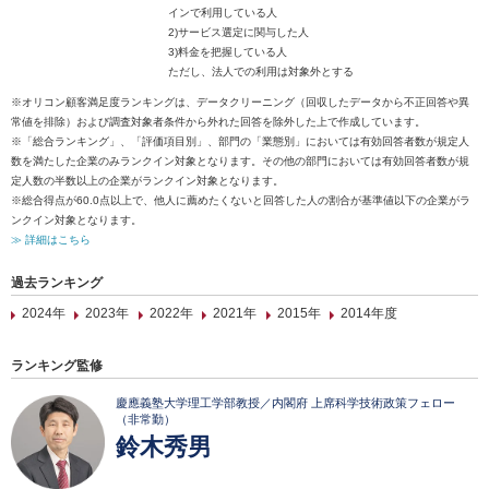
インで利用している人
2)サービス選定に関与した人
3)料金を把握している人
ただし、法人での利用は対象外とする
※オリコン顧客満足度ランキングは、データクリーニング（回収したデータから不正回答や異
常値を排除）および調査対象者条件から外れた回答を除外した上で作成しています。
※「総合ランキング」、「評価項目別」、部門の「業態別」においては有効回答者数が規定人
数を満たした企業のみランクイン対象となります。その他の部門においては有効回答者数が規
定人数の半数以上の企業がランクイン対象となります。
※総合得点が60.0点以上で、他人に薦めたくないと回答した人の割合が基準値以下の企業がラ
ンクイン対象となります。
≫ 詳細はこちら
過去ランキング
2024年
2023年
2022年
2021年
2015年
2014年度
ランキング監修
慶應義塾大学理工学部教授／内閣府 上席科学技術政策フェロー
（非常勤）
鈴木秀男