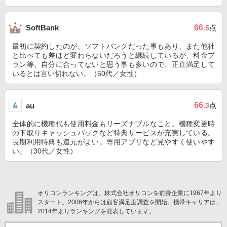
66
SoftBank
.5
点
最初に契約したのが、ソフトバンクだった事もあり、また他社
と比べても差ほど変わらないだろうと継続しているが、料金プ
ラン等、自分に合ってないと思う事も多いので、正直満足して
いるとは言い切れない。（50代／女性）
66
au
.3
点
全体的に機種代も使用料金もリーズナブルなこと。機種変更時
の下取りキャッシュバックなど特典サービスが充実している。
長期利用特典も還元がよい。専用アプリなど見やすく使いやす
い。（30代／女性）
オリコンランキングは、株式会社オリコンを前身企業に1967年より
スタート。2006年からは顧客満足度調査を開始。携帯キャリアは、
2014年よりランキングを発表しています。