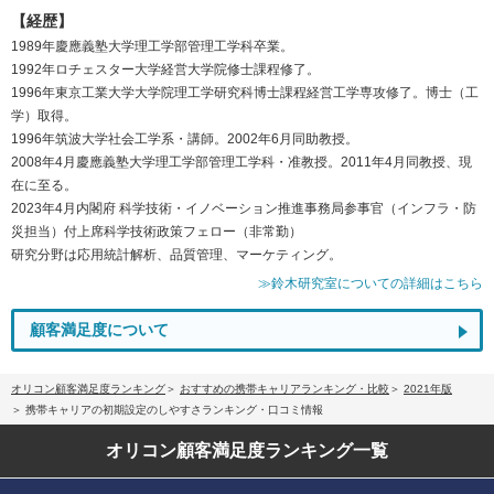
【経歴】
1989年慶應義塾大学理工学部管理工学科卒業。
1992年ロチェスター大学経営大学院修士課程修了。
1996年東京工業大学大学院理工学研究科博士課程経営工学専攻修了。博士（工
学）取得。
1996年筑波大学社会工学系・講師。2002年6月同助教授。
2008年4月慶應義塾大学理工学部管理工学科・准教授。2011年4月同教授、現
在に至る。
2023年4月内閣府 科学技術・イノベーション推進事務局参事官（インフラ・防
災担当）付上席科学技術政策フェロー（非常勤）
研究分野は応用統計解析、品質管理、マーケティング。
≫鈴木研究室についての詳細はこちら
顧客満足度について
オリコン顧客満足度ランキング
おすすめの携帯キャリアランキング・比較
2021年版
携帯キャリアの初期設定のしやすさランキング・口コミ情報
オリコン顧客満足度
ランキング一覧