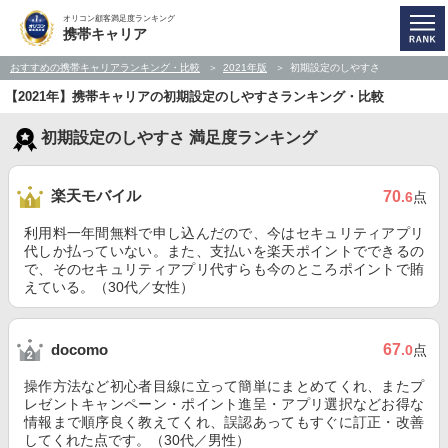
オリコン顧客満足度ランキング
携帯キャリア
おすすめの携帯キャリアランキング・比較
2021年版
初期設定のしやすさ
【2021年】携帯キャリアの初期設定のしやすさランキング・比較
初期設定のしやすさ 満足度ランキング
楽天モバイル
70
.6
点
利用料一年間無料で申し込んだので、今はセキュリティアプリ
代しか払っていない。また、支払いを楽天ポイントでできるの
で、そのセキュリティアプリ代すらも今のところポイントで賄
えている。（30代／女性）
67
docomo
.0
点
操作方法など初心者目線に立って簡単にまとめてくれ、またプ
レゼントキャンペーン・ポイント進呈・アプリ選択などお得な
情報まで順序良く教えてくれ、誤認あってもすぐに訂正・改善
してくれた点です。（30代／男性）