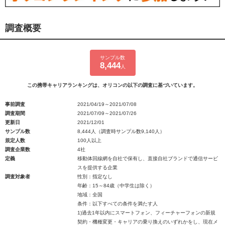
調査概要
サンプル数
8,444
人
この携帯キャリアランキングは、オリコンの以下の調査に基づいています。
事前調査
2021/04/19～2021/07/08
調査期間
2021/07/09～2021/07/26
更新日
2021/12/01
サンプル数
8,444人（調査時サンプル数9,140人）
規定人数
100人以上
調査企業数
4社
定義
移動体回線網を自社で保有し、直接自社ブランドで通信サービ
スを提供する企業
調査対象者
性別：指定なし
年齢：15～84歳（中学生は除く）
地域：全国
条件：以下すべての条件を満たす人
1)過去1年以内にスマートフォン、フィーチャーフォンの新規
契約・機種変更・キャリアの乗り換えのいずれかをし、現在メ