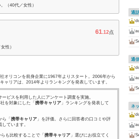
。（40代／女性）
通
d
61
a
.12
点
S
／女性）
通
d
オリコンを前身企業に1967年よりスタート。2006年から
a
キャリアは、2014年よりランキングを発表しています。
S
サービスを利用した
人にアンケート調査を実施。
4
社を対象にした「
携帯キャリア
」ランキングを発表して
ネ
d
から「
携帯キャリア
」を評価。さらに回答者の口コミや評
載しています。
a
S
からも比較することで「
携帯キャリア
」選びにお役立てく