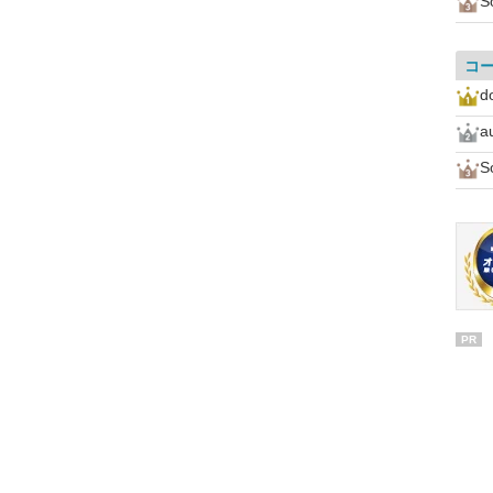
S
コ
d
a
S
PR