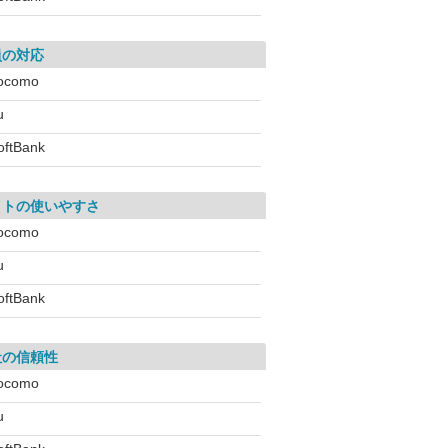
員の対応
ocomo
u
oftBank
イトの使いやすさ
ocomo
u
oftBank
社の信頼性
ocomo
u