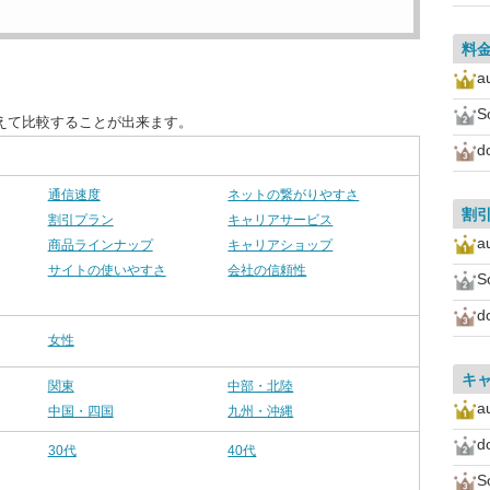
料
a
S
えて比較することが出来ます。
d
通信速度
ネットの繋がりやすさ
割
割引プラン
キャリアサービス
a
商品ラインナップ
キャリアショップ
サイトの使いやすさ
会社の信頼性
S
d
女性
キ
関東
中部・北陸
a
中国・四国
九州・沖縄
d
30代
40代
S