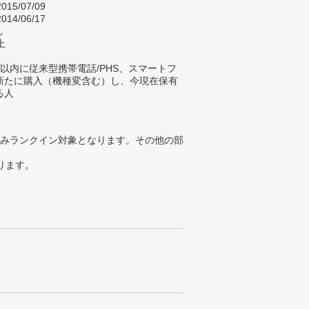
015/07/09
014/06/17
し
上
以内に従来型携帯電話/PHS、スマートフ
新たに購入（機種変含む）し、今現在保有
る人
みランクイン対象となります。その他の部
ります。