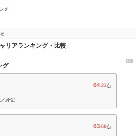
ング
年版
キャリアランキング・比較
PR
ング
64
.23
点
上／男性）
63
.69
点