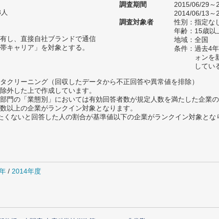
調査期間
2015/06/29～2
3人
2014/06/13～2
調査対象者
性別：指定な
年齢：15歳以
有し、直接自社ブランドで通信
地域：全国
帯キャリア」を対象とする。
条件：過去4年
ォンを
してい
タクリーニング（回収したデータから不正回答や異常値を排除）
除外した上で作成しています。
部門の「業態別」においては有効回答者数が規定人数を満たした企業の
数以上の企業がランクイン対象となります。
薦めたくないと回答した人の割合が基準値以下の企業がランクイン対象とな
5年
/
2014年度