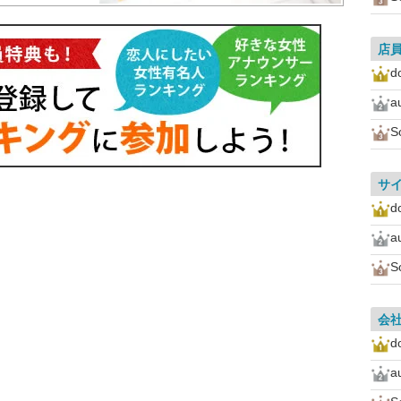
店
d
a
S
サ
d
a
S
会
d
a