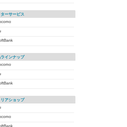
フターサービス
ocomo
u
oftBank
品ラインナップ
ocomo
u
oftBank
ャリアショップ
u
ocomo
oftBank