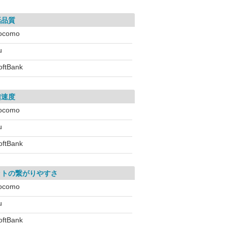
話品質
ocomo
u
oftBank
信速度
ocomo
u
oftBank
ットの繋がりやすさ
ocomo
u
oftBank