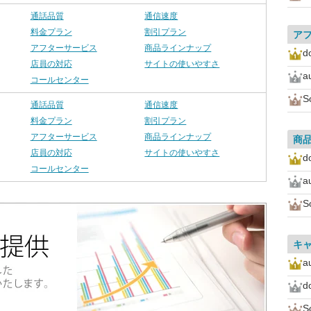
通話品質
通信速度
料金プラン
割引プラン
ア
アフターサービス
商品ラインナップ
d
店員の対応
サイトの使いやすさ
a
コールセンター
S
通話品質
通信速度
料金プラン
割引プラン
アフターサービス
商品ラインナップ
商
店員の対応
サイトの使いやすさ
d
コールセンター
a
S
キ
a
d
S