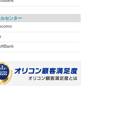
oftBank
ールセンター
ocomo
u
oftBank