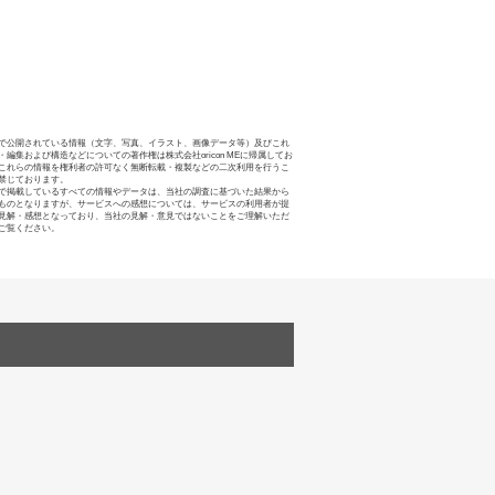
で公開されている情報（文字、写真、イラスト、画像データ等）及びこれ
・編集および構造などについての著作権は株式会社oricon MEに帰属してお
これらの情報を権利者の許可なく無断転載・複製などの二次利用を行うこ
禁じております。
で掲載しているすべての情報やデータは、当社の調査に基づいた結果から
ものとなりますが、サービスへの感想については、サービスの利用者が提
見解・感想となっており、当社の見解・意見ではないことをご理解いただ
ご覧ください。