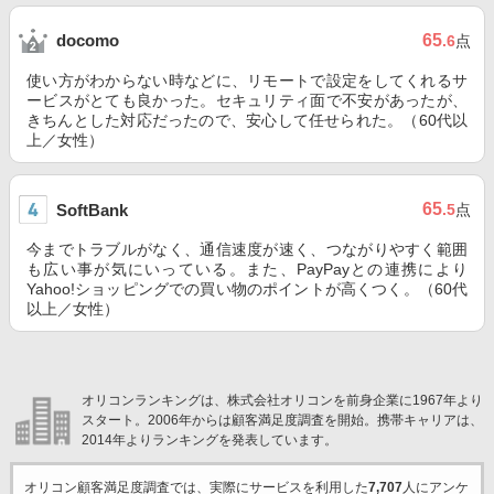
65
docomo
.6
点
使い方がわからない時などに、リモートで設定をしてくれるサ
ービスがとても良かった。セキュリティ面で不安があったが、
きちんとした対応だったので、安心して任せられた。（60代以
上／女性）
65
SoftBank
.5
点
今までトラブルがなく、通信速度が速く、つながりやすく範囲
も広い事が気にいっている。また、PayPayとの連携により
Yahoo!ショッピングでの買い物のポイントが高くつく。（60代
以上／女性）
オリコンランキングは、株式会社オリコンを前身企業に1967年より
スタート。2006年からは顧客満足度調査を開始。携帯キャリアは、
2014年よりランキングを発表しています。
オリコン顧客満足度調査では、実際にサービスを利用した
7,707
人にアンケ