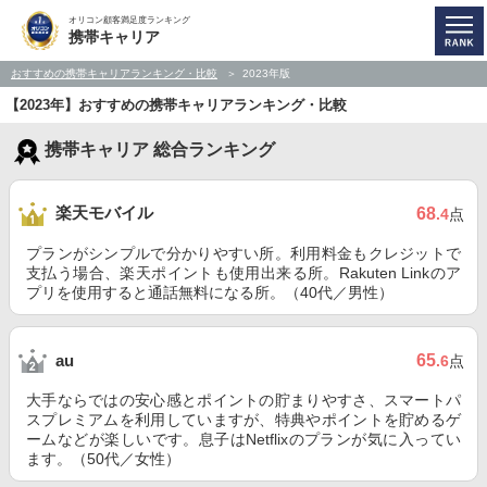
オリコン顧客満足度ランキング
携帯キャリア
おすすめの携帯キャリアランキング・比較
2023年版
【2023年】おすすめの携帯キャリアランキング・比較
携帯キャリア 総合ランキング
楽天モバイル
68
.4
点
プランがシンプルで分かりやすい所。利用料金もクレジットで
支払う場合、楽天ポイントも使用出来る所。Rakuten Linkのア
プリを使用すると通話無料になる所。（40代／男性）
65
au
.6
点
大手ならではの安心感とポイントの貯まりやすさ、スマートパ
スプレミアムを利用していますが、特典やポイントを貯めるゲ
ームなどが楽しいです。息子はNetflixのプランが気に入ってい
ます。（50代／女性）