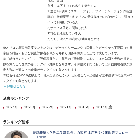
地域：全国
条件：以下すべての条件を満たす人
1)過去1年以内にスマートフォン、フィーチャーフォンの新規
契約・機種変更・キャリアの乗り換えのいずれかをし、現在メ
インで利用している人
2)サービス選定に関与した人
3)料金を把握している人
ただし、法人での利用は対象外とする
※オリコン顧客満足度ランキングは、データクリーニング（回収したデータから不正回答や異
常値を排除）および調査対象者条件から外れた回答を除外した上で作成しています。
※「総合ランキング」、「評価項目別」、部門の「業態別」においては有効回答者数が規定人
数を満たした企業のみランクイン対象となります。その他の部門においては有効回答者数が規
定人数の半数以上の企業がランクイン対象となります。
※総合得点が60.0点以上で、他人に薦めたくないと回答した人の割合が基準値以下の企業がラ
ンクイン対象となります。
≫ 詳細はこちら
過去ランキング
2024年
2023年
2022年
2021年
2015年
2014年度
ランキング監修
慶應義塾大学理工学部教授／内閣府 上席科学技術政策フェロー
（非常勤）