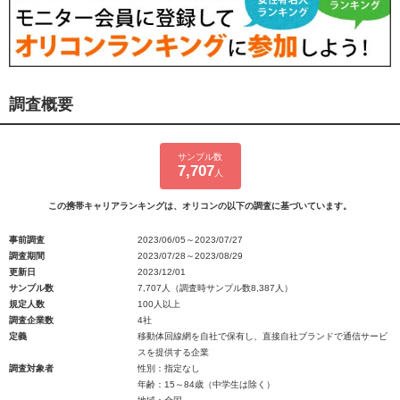
調査概要
サンプル数
7,707
人
この携帯キャリアランキングは、オリコンの以下の調査に基づいています。
事前調査
2023/06/05～2023/07/27
調査期間
2023/07/28～2023/08/29
更新日
2023/12/01
サンプル数
7,707人（調査時サンプル数8,387人）
規定人数
100人以上
調査企業数
4社
定義
移動体回線網を自社で保有し、直接自社ブランドで通信サービ
スを提供する企業
調査対象者
性別：指定なし
年齢：15～84歳（中学生は除く）