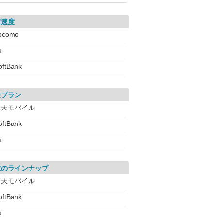
信速度
ocomo
u
oftBank
金プラン
楽天モバイル
oftBank
u
末のラインナップ
楽天モバイル
oftBank
u