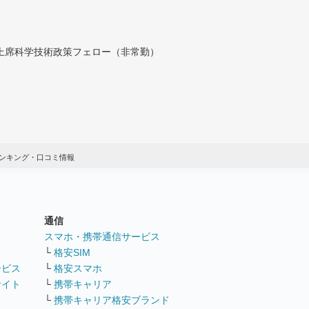
付上席科学技術政策フェロー（非常勤）
ンキング・口コミ情報
通信
ト
スマホ・携帯通信サービス
└
格安SIM
ービス
└
格安スマホ
サイト
└
携帯キャリア
└
携帯キャリア格安ブランド