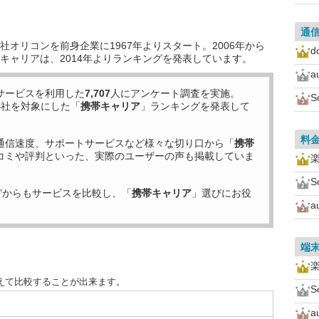
通
オリコンを前身企業に1967年よりスタート。2006年から
d
キャリアは、2014年よりランキングを発表しています。
a
サービスを利用した
7,707
人にアンケート調査を実施。
S
4
社を対象にした「
携帯キャリア
」ランキングを発表して
料
通信速度、サポートサービスなど様々な切り口から「
携帯
コミや評判といった、実際のユーザーの声も掲載していま
S
”からもサービスを比較し、「
携帯キャリア
」選びにお役
a
端
えて比較することが出来ます。
S
a