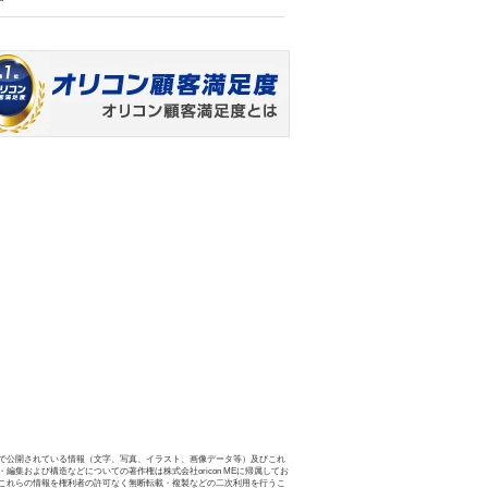
で公開されている情報（文字、写真、イラスト、画像データ等）及びこれ
・編集および構造などについての著作権は株式会社oricon MEに帰属してお
これらの情報を権利者の許可なく無断転載・複製などの二次利用を行うこ