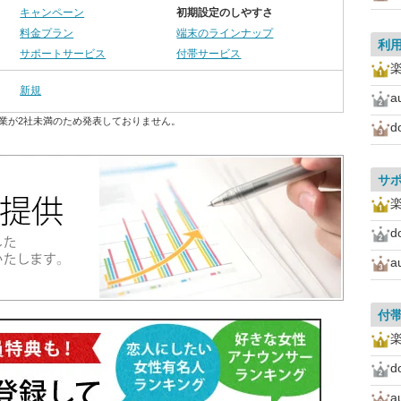
キャンペーン
初期設定のしやすさ
料金プラン
端末のラインナップ
利
サポートサービス
付帯サービス
新規
a
業が2社未満のため発表しておりません。
d
サ
d
a
付
d
a