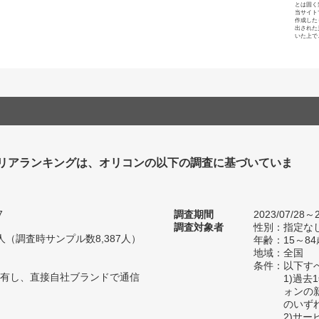
とは固く
当サイト
作成した
出された
いた上で
リアランキングは、オリコンの以下の調査に基づいていま
7
調査期間
2023/07/28～2
調査対象者
性別：指定な
07人（調査時サンプル数8,387人）
年齢：15～8
地域：全国
条件：以下す
有し、直接自社ブランドで通信
1)過
ォンの
のいず
2)サ