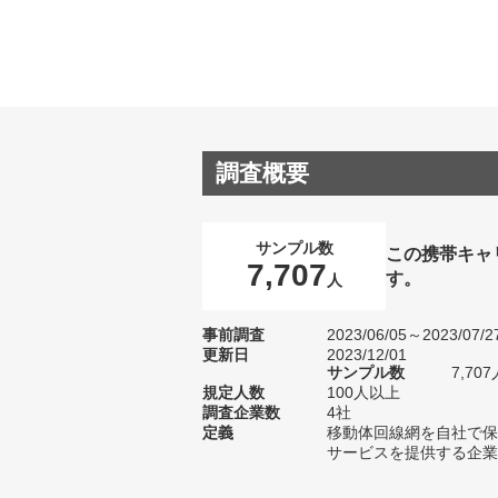
調査概要
サンプル数
この携帯キャ
7,707
す。
人
事前調査
2023/06/05～2023/07/2
更新日
2023/12/01
サンプル数
7,7
規定人数
100人以上
調査企業数
4社
定義
移動体回線網を自社で保
サービスを提供する企業