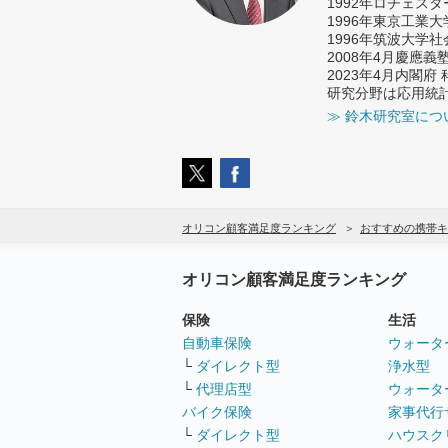
1992年ロチェス
1996年東京工業
1996年筑波大学
2008年4月慶應
2023年4月内閣
研究分野は応用統
≫ 鈴木研究室につ
オリコン顧客満足度ランキング
おすすめの携帯キ
オリコン顧客満足度ランキング
保険
生活
自動車保険
ウォータ
└
ダイレクト型
浄水型
└
代理店型
ウォータ
バイク保険
家事代行
└
ダイレクト型
ハウスク