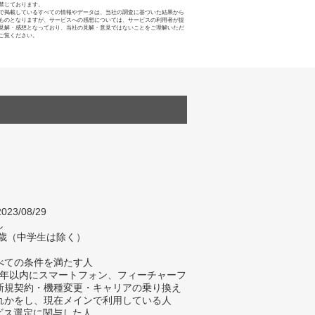
禁じております。
で掲載しているすべての情報やデータは、当社の調査に基づいた結果から
ものとなりますが、サービスへの感想については、サービスの利用者が提
見解・感想となっており、当社の見解・意見ではないことをご理解いただ
ご覧ください。
023/08/29
し
4歳（中学生は除く）
べての条件を満たす人
去1年以内にスマートフォン、フィーチャーフ
新規契約・機種変更・キャリアの乗り換え
れかをし、現在メインで利用している人
ービス選定に関与した人