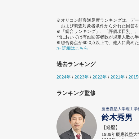
※オリコン顧客満足度ランキングは、デー
および調査対象者条件から外れた回答を
※「総合ランキング」、「評価項目別」、
門においては有効回答者数が規定人数の半
※総合得点が60.0点以上で、他人に薦
≫ 詳細はこちら
過去ランキング
2024年
/
2023年
/
2022年
/
2021年
/
201
ランキング監修
慶應義塾大学理工学
鈴木秀男
【経歴】
1989年慶應義塾