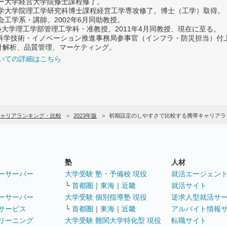
ター大学経営大学院修士課程修了。
大学大学院理工学研究科博士課程経営工学専攻修了。博士（工学）取得。
社会工学系・講師。2002年6月同助教授。
義塾大学理工学部管理工学科・准教授。2011年4月同教授、現在に至る。
府 科学技術・イノベーション推進事務局参事官（インフラ・防災担当）
計解析、品質管理、マーケティング。
いての詳細はこちら
ャリアランキング・比較
2023年版
初期設定のしやすさで比較する携帯キャリアラ
塾
人材
ーサーバー
大学受験 塾・予備校 現役
就活エージェン
└
首都圏
｜
東海
｜
近畿
就活サイト
ーサーバー
大学受験 個別指導塾 現役
逆求人型就活サ
サービス
└
首都圏
｜
東海
｜
近畿
アルバイト情報
リーニング
大学受験 難関大学特化型 現役
転職サイト