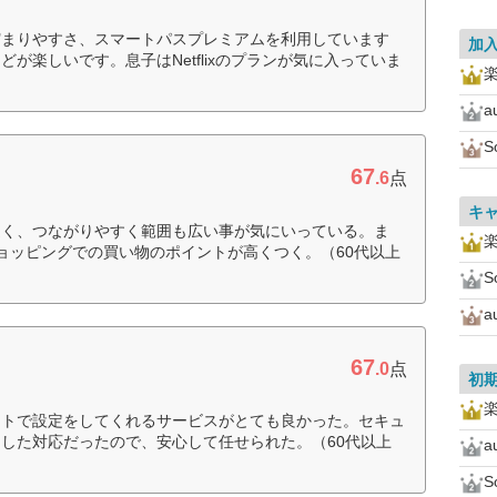
貯まりやすさ、スマートパスプレミアムを利用しています
加
が楽しいです。息子はNetflixのプランが気に入っていま
a
S
67
.6
点
キ
速く、つながりやすく範囲も広い事が気にいっている。ま
o!ショッピングでの買い物のポイントが高くつく。（60代以上
S
a
67
.0
点
初
ートで設定をしてくれるサービスがとても良かった。セキュ
した対応だったので、安心して任せられた。（60代以上
a
S