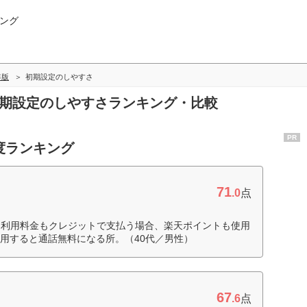
ング
年版
初期設定のしやすさ
初期設定のしやすさランキング・比較
PR
度ランキング
71
.0
点
。利用料金もクレジットで支払う場合、楽天ポイントも使用
リを使用すると通話無料になる所。（40代／男性）
67
.6
点