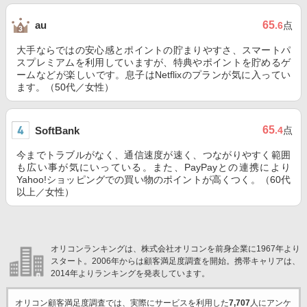
65
au
.6
点
大手ならではの安心感とポイントの貯まりやすさ、スマートパ
スプレミアムを利用していますが、特典やポイントを貯めるゲ
ームなどが楽しいです。息子はNetflixのプランが気に入ってい
ます。（50代／女性）
65
SoftBank
.4
点
今までトラブルがなく、通信速度が速く、つながりやすく範囲
も広い事が気にいっている。また、PayPayとの連携により
Yahoo!ショッピングでの買い物のポイントが高くつく。（60代
以上／女性）
オリコンランキングは、株式会社オリコンを前身企業に1967年より
スタート。2006年からは顧客満足度調査を開始。携帯キャリアは、
2014年よりランキングを発表しています。
オリコン顧客満足度調査では、実際にサービスを利用した
7,707
人にアンケ