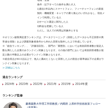
地域：全国
条件：以下すべての条件を満たす人
1)過去1年以内にスマートフォン、フィーチャーフォンの新規
契約・機種変更・キャリアの乗り換えのいずれかをし、現在メ
インで利用している人
2)サービス選定に関与した人
3)料金を把握している人
ただし、法人での利用は対象外とする
※オリコン顧客満足度ランキングは、データクリーニング（回収したデータから不正回答や異
常値を排除）および調査対象者条件から外れた回答を除外した上で作成しています。
※「総合ランキング」、「評価項目別」、部門の「業態別」においては有効回答者数が規定人
数を満たした企業のみランクイン対象となります。その他の部門においては有効回答者数が規
定人数の半数以上の企業がランクイン対象となります。
※総合得点が60.0点以上で、他人に薦めたくないと回答した人の割合が基準値以下の企業がラ
ンクイン対象となります。
≫ 詳細はこちら
過去ランキング
2024年
2023年
2022年
2021年
2015年
2014年度
ランキング監修
慶應義塾大学理工学部教授／内閣府 上席科学技術政策フェロー
（非常勤）