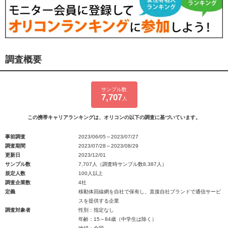
調査概要
サンプル数
7,707
人
この携帯キャリアランキングは、オリコンの以下の調査に基づいています。
事前調査
2023/06/05～2023/07/27
調査期間
2023/07/28～2023/08/29
更新日
2023/12/01
サンプル数
7,707人（調査時サンプル数8,387人）
規定人数
100人以上
調査企業数
4社
定義
移動体回線網を自社で保有し、直接自社ブランドで通信サービ
スを提供する企業
調査対象者
性別：指定なし
年齢：15～84歳（中学生は除く）