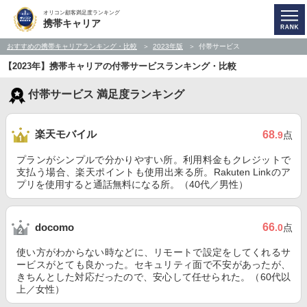
オリコン顧客満足度ランキング
携帯キャリア
おすすめの携帯キャリアランキング・比較
2023年版
付帯サービス
【2023年】携帯キャリアの付帯サービスランキング・比較
付帯サービス 満足度ランキング
楽天モバイル
68
.9
点
プランがシンプルで分かりやすい所。利用料金もクレジットで
支払う場合、楽天ポイントも使用出来る所。Rakuten Linkのア
プリを使用すると通話無料になる所。（40代／男性）
66
docomo
.0
点
使い方がわからない時などに、リモートで設定をしてくれるサ
ービスがとても良かった。セキュリティ面で不安があったが、
きちんとした対応だったので、安心して任せられた。（60代以
上／女性）