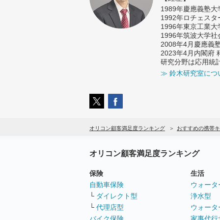
1989年慶應義塾
1992年ロチェス
1996年東京工業
1996年筑波大学
2008年4月慶應
2023年4月内閣
研究分野は応用統
≫ 鈴木研究室につ
オリコン顧客満足度ランキング
おすすめの携帯キ
オリコン顧客満足度ランキング
保険
生活
自動車保険
ウォータ
└
ダイレクト型
浄水型
└
代理店型
ウォータ
バイク保険
家事代行