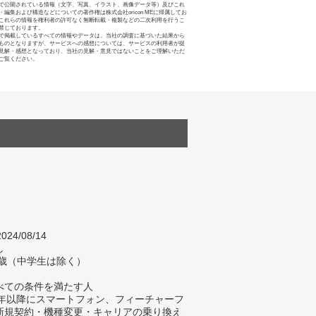
で公開されている情報（文字、写真、イラスト、画像データ等）及びこれ
・編集および構造などについての著作権は株式会社oricon MEに帰属してお
これらの情報を権利者の許可なく無断転載・複製などの二次利用を行うこ
禁じております。
で掲載しているすべての情報やデータは、当社の調査に基づいた結果から
ものとなりますが、サービスへの感想については、サービスの利用者が提
見解・感想となっており、当社の見解・意見ではないことをご理解いただ
ご覧ください。
024/08/14
し
4歳（中学生は除く）
べての条件を満たす人
23年以降にスマートフォン、フィーチャーフ
新規契約・機種変更・キャリアの乗り換え