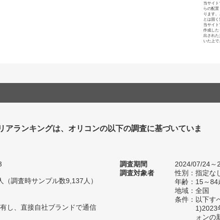
当サイト
らの配置
ります。
とは固く
当サイト
作成した
出された
いた上で
リアランキングは、オリコンの以下の調査に基づいていま
3
調査期間
2024/07/24～2
調査対象者
性別：指定な
64人（調査時サンプル数9,137人）
年齢：15～8
地域：全国
条件：以下す
有し、直接自社ブランドで通信
1)20
ォンの