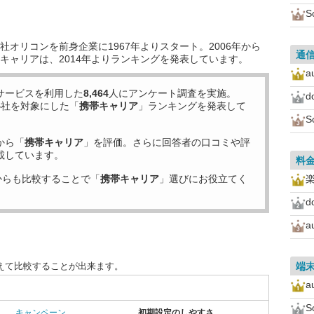
S
オリコンを前身企業に1967年よりスタート。2006年から
通
キャリアは、2014年よりランキングを発表しています。
a
サービスを利用した
8,464
人にアンケート調査を実施。
d
4
社を対象にした「
携帯キャリア
」ランキングを発表して
S
から「
携帯キャリア
」を評価。さらに回答者の口コミや評
載しています。
料
からも比較することで「
携帯キャリア
」選びにお役立てく
d
a
えて比較することが出来ます。
端
a
S
キャンペーン
初期設定のしやすさ