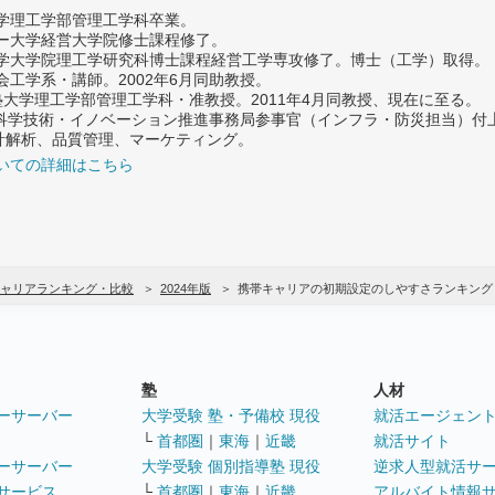
大学理工学部管理工学科卒業。
ター大学経営大学院修士課程修了。
大学大学院理工学研究科博士課程経営工学専攻修了。博士（工学）取得。
社会工学系・講師。2002年6月同助教授。
義塾大学理工学部管理工学科・准教授。2011年4月同教授、現在に至る。
府 科学技術・イノベーション推進事務局参事官（インフラ・防災担当）
計解析、品質管理、マーケティング。
いての詳細はこちら
ャリアランキング・比較
2024年版
携帯キャリアの初期設定のしやすさランキング
塾
人材
ーサーバー
大学受験 塾・予備校 現役
就活エージェン
└
首都圏
｜
東海
｜
近畿
就活サイト
ーサーバー
大学受験 個別指導塾 現役
逆求人型就活サ
サービス
└
首都圏
｜
東海
｜
近畿
アルバイト情報