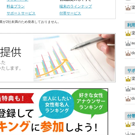
料金プラン
端末のラインナップ
サポートサービス
付帯サービス
業が2社未満のため発表しておりません。
利
a
d
サ
a
d
付
a