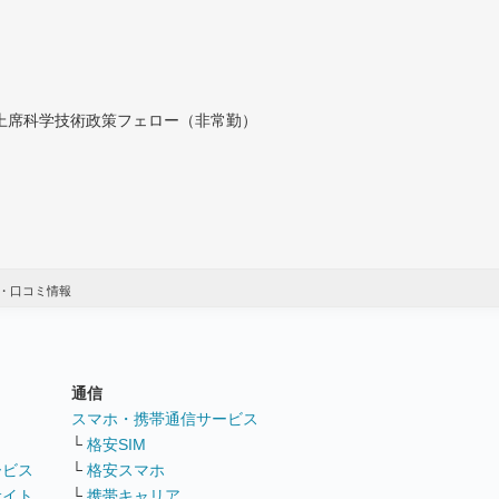
付上席科学技術政策フェロー（非常勤）
・口コミ情報
通信
ト
スマホ・携帯通信サービス
└
格安SIM
ービス
└
格安スマホ
サイト
└
携帯キャリア