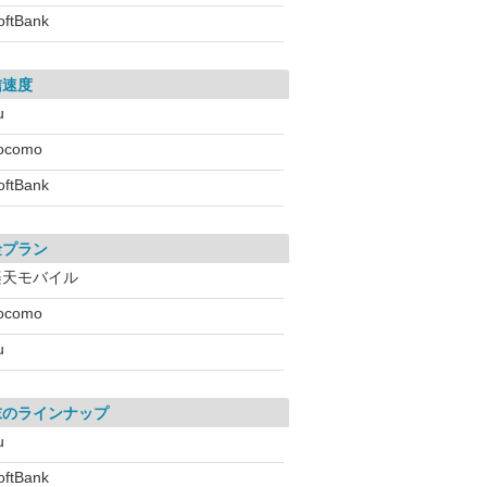
oftBank
信速度
u
ocomo
oftBank
金プラン
楽天モバイル
ocomo
u
末のラインナップ
u
oftBank