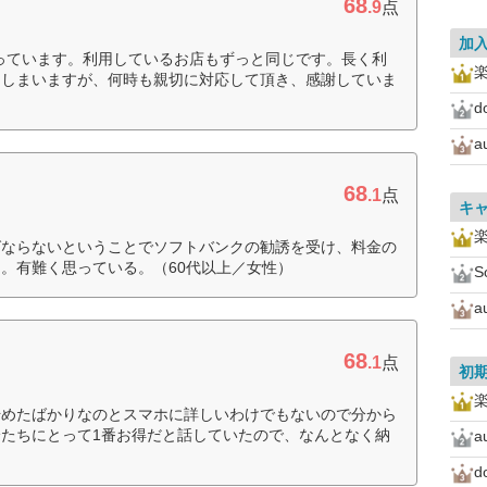
68
.9
点
加
使っています。利用しているお店もずっと同じです。長く利
てしまいますが、何時も親切に対応して頂き、感謝していま
d
a
68
.1
点
キ
ばならないということでソフトバンクの勧誘を受け、料金の
。有難く思っている。（60代以上／女性）
S
a
68
.1
点
初
始めたばかりなのとスマホに詳しいわけでもないので分から
たちにとって1番お得だと話していたので、なんとなく納
a
d