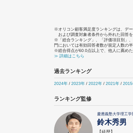
※オリコン顧客満足度ランキングは、デー
および調査対象者条件から外れた回答を
※「総合ランキング」、「評価項目別」、
門においては有効回答者数が規定人数の半
※総合得点が60.0点以上で、他人に薦
≫ 詳細はこちら
過去ランキング
2024年
/
2023年
/
2022年
/
2021年
/
201
ランキング監修
慶應義塾大学理工学
鈴木秀男
【経歴】