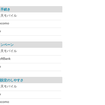
入手続き
楽天モバイル
ocomo
u
ャンペーン
楽天モバイル
oftBank
u
期設定のしやすさ
楽天モバイル
u
ocomo