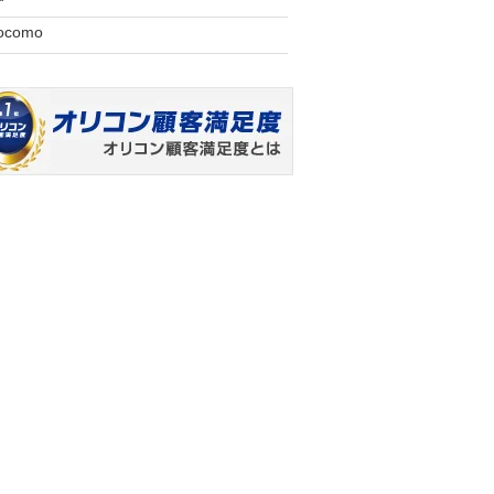
ocomo