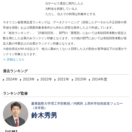
2)サービス選定に関与した人
3)料金を把握している人
ただし、法人での利用は対象外とする
※オリコン顧客満足度ランキングは、データクリーニング（回収したデータから不正回答や異
常値を排除）および調査対象者条件から外れた回答を除外した上で作成しています。
※「総合ランキング」、「評価項目別」、部門の「業態別」においては有効回答者数が規定人
数を満たした企業のみランクイン対象となります。その他の部門においては有効回答者数が規
定人数の半数以上の企業がランクイン対象となります。
※総合得点が60.0点以上で、他人に薦めたくないと回答した人の割合が基準値以下の企業がラ
ンクイン対象となります。
≫ 詳細はこちら
過去ランキング
2024年
2023年
2022年
2021年
2015年
2014年度
ランキング監修
慶應義塾大学理工学部教授／内閣府 上席科学技術政策フェロー
（非常勤）
鈴木秀男