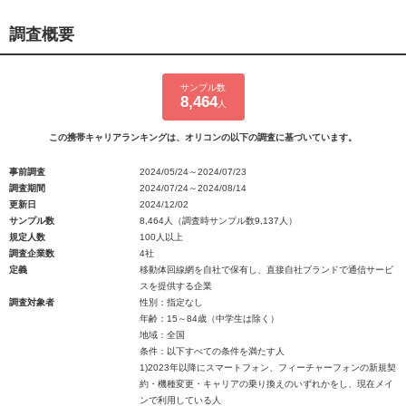
調査概要
サンプル数
8,464
人
この携帯キャリアランキングは、オリコンの以下の調査に基づいています。
事前調査
2024/05/24～2024/07/23
調査期間
2024/07/24～2024/08/14
更新日
2024/12/02
サンプル数
8,464人（調査時サンプル数9,137人）
規定人数
100人以上
調査企業数
4社
定義
移動体回線網を自社で保有し、直接自社ブランドで通信サービ
スを提供する企業
調査対象者
性別：指定なし
年齢：15～84歳（中学生は除く）
地域：全国
条件：以下すべての条件を満たす人
1)2023年以降にスマートフォン、フィーチャーフォンの新規契
約・機種変更・キャリアの乗り換えのいずれかをし、現在メイ
ンで利用している人