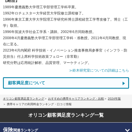
【経歴】
1989年慶應義塾大学理工学部管理工学科卒業。
1992年ロチェスター大学経営大学院修士課程修了。
1996年東京工業大学大学院理工学研究科博士課程経営工学専攻修了。博士（工
学）取得。
1996年筑波大学社会工学系・講師。2002年6月同助教授。
2008年4月慶應義塾大学理工学部管理工学科・准教授。2011年4月同教授、現
在に至る。
2023年4月内閣府 科学技術・イノベーション推進事務局参事官（インフラ・防
災担当）付上席科学技術政策フェロー（非常勤）
研究分野は応用統計解析、品質管理、マーケティング。
≫鈴木研究室についての詳細はこちら
顧客満足度について
オリコン顧客満足度ランキング
おすすめの携帯キャリアランキング・比較
2024年版
携帯キャリアの利用料金ランキング・口コミ情報
オリコン顧客満足度
ランキング一覧
保険
関連ランキング