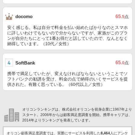
65
docomo
.5
点
安く感じる。私は自分で料金を払い始めたばかりなのとスマホ
に詳しいわけでもないので分からないですが、家族がこのプラ
ンが自分たちにとって1番お得だと話していたので、なんとなく
納得しています。（10代／女性）
65
SoftBank
.0
点
携帯で満足していたが、変えなければならないということでソ
フトバンクの勧誘を受け、料金の点で納得のいくサービスを提
供された。有難く思っている。（60代以上／女性）
オリコンランキングは、株式会社オリコンを前身企業に1967年より
スタート。2006年からは顧客満足度調査を開始。携帯キャリアは、
2014年よりランキングを発表しています。
オリコン顧客満足度調査では、実際にサービスを利用した
8,464
人にアンケ