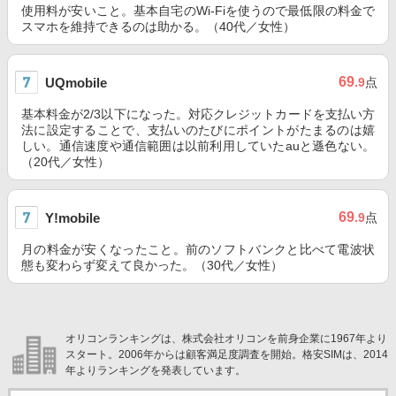
使用料が安いこと。基本自宅のWi-Fiを使うので最低限の料金で
スマホを維持できるのは助かる。（40代／女性）
69
UQmobile
.9
点
基本料金が2/3以下になった。対応クレジットカードを支払い方
法に設定することで、支払いのたびにポイントがたまるのは嬉
しい。通信速度や通信範囲は以前利用していたauと遜色ない。
（20代／女性）
69
Y!mobile
.9
点
月の料金が安くなったこと。前のソフトバンクと比べて電波状
態も変わらず変えて良かった。（30代／女性）
オリコンランキングは、株式会社オリコンを前身企業に1967年より
スタート。2006年からは顧客満足度調査を開始。格安SIMは、2014
年よりランキングを発表しています。