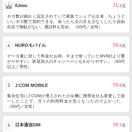
71
IIJmio
.2
点
ギガ数が細かく設定されていて家族でシェアも出来、ちょうど
いいギガ数で契約できる。余ったら次の月を少なくしたり自由
自在で無駄がない。通話料も安め。（50代／女性）
NUROモバイル
70
.9
点
データ量に対して料金がお得。今まで使っていたMVNOより繋
がりやすい。新規加入のキャンペーンもわかりやすい。（60代
以上／男性）
70
J:COM MOBILE
.8
点
集合住宅にJ:COMが導入されたのを機に携帯会社も変更して統
一したことで、月々の利用料金が安くなったのでよかった。
（50代／女性）
日本通信SIM
70
.7
点