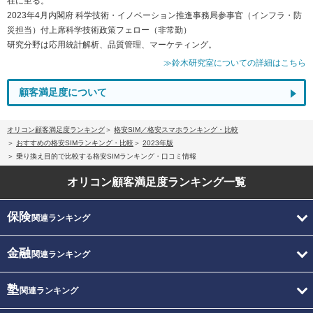
在に至る。
2023年4月内閣府 科学技術・イノベーション推進事務局参事官（インフラ・防
災担当）付上席科学技術政策フェロー（非常勤）
研究分野は応用統計解析、品質管理、マーケティング。
≫鈴木研究室についての詳細はこちら
顧客満足度について
オリコン顧客満足度ランキング
格安SIM／格安スマホランキング・比較
おすすめの格安SIMランキング・比較
2023年版
乗り換え目的で比較する格安SIMランキング・口コミ情報
オリコン顧客満足度
ランキング一覧
保険
関連ランキング
金融
関連ランキング
塾
関連ランキング