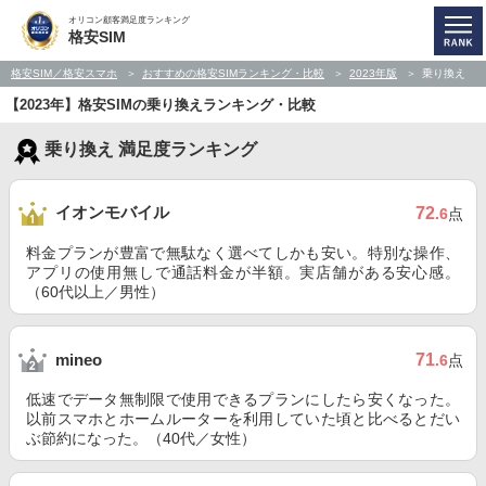
オリコン顧客満足度ランキング
格安SIM
格安SIM／格安スマホ
おすすめの格安SIMランキング・比較
2023年版
乗り換え
【2023年】格安SIMの乗り換えランキング・比較
乗り換え 満足度ランキング
イオンモバイル
72
.6
点
料金プランが豊富で無駄なく選べてしかも安い。特別な操作、
アプリの使用無しで通話料金が半額。実店舗がある安心感。
（60代以上／男性）
71
mineo
.6
点
低速でデータ無制限で使用できるプランにしたら安くなった。
以前スマホとホームルーターを利用していた頃と比べるとだい
ぶ節約になった。（40代／女性）