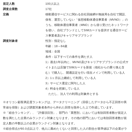
規定人数
100人以上
調査企業数
17社
定義
移動通信サービスに関わる自社回線網や無線局を自社で開設、
保有、運営していない「仮想移動体通信事業者（MVNO）」の
うち、移動体通信事業者（MNO）から借り受けたネットワーク
を使い、自社ブランドとしてSIMカードを提供する通信サービ
ス事業者及びキャリアサブブランド
調査対象者
性別：指定なし
年齢：18～84歳
地域：全国
条件：以下すべての条件を満たす人
1）過去1年以内に、MVNO及びキャリアサブブランドの公式サ
イトまたは店舗でSIMカードを新規（他社からの乗り換え含
む）で購入し、開通設定を行い現在メインで利用している人
2）1ヶ月以上継続して利用している人
3）サービス選定に関与した人
4）料金を把握している人
ただし、法人での利用は対象外とする
※オリコン顧客満足度ランキングは、データクリーニング（回収したデータから不正回答や異
常値を排除）および調査対象者条件から外れた回答を除外した上で作成しています。
※「総合ランキング」、「評価項目別」、部門の「業態別」においては有効回答者数が規定人
数を満たした企業のみランクイン対象となります。その他の部門においては有効回答者数が規
定人数の半数以上の企業がランクイン対象となります。
※総合得点が60.0点以上で、他人に薦めたくないと回答した人の割合が基準値以下の企業がラ