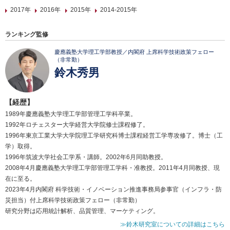
2017年
2016年
2015年
2014-2015年
ランキング監修
慶應義塾大学理工学部教授／内閣府 上席科学技術政策フェロー
（非常勤）
鈴木秀男
【経歴】
1989年慶應義塾大学理工学部管理工学科卒業。
1992年ロチェスター大学経営大学院修士課程修了。
1996年東京工業大学大学院理工学研究科博士課程経営工学専攻修了。博士（工
学）取得。
1996年筑波大学社会工学系・講師。2002年6月同助教授。
2008年4月慶應義塾大学理工学部管理工学科・准教授。2011年4月同教授、現
在に至る。
2023年4月内閣府 科学技術・イノベーション推進事務局参事官（インフラ・防
災担当）付上席科学技術政策フェロー（非常勤）
研究分野は応用統計解析、品質管理、マーケティング。
≫鈴木研究室についての詳細はこちら