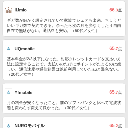
66
IIJmio
.3
点
ギガ数が細かく設定されていて家族でシェアも出来、ちょうど
いいギガ数で契約できる。余ったら次の月を少なくしたり自由
自在で無駄がない。通話料も安め。（50代／女性）
65
UQmobile
.7
点
基本料金が2/3以下になった。対応クレジットカードを支払い方
法に設定することで、支払いのたびにポイントがたまるのは嬉
しい。通信速度や通信範囲は以前利用していたauと遜色ない。
（20代／女性）
65
Y!mobile
.7
点
月の料金が安くなったこと。前のソフトバンクと比べて電波状
態も変わらず変えて良かった。（30代／女性）
NUROモバイル
65
.2
点