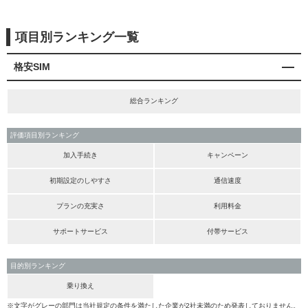
項目別ランキング一覧
格安SIM
総合ランキング
評価項目別ランキング
加入手続き
キャンペーン
初期設定のしやすさ
通信速度
プランの充実さ
利用料金
サポートサービス
付帯サービス
目的別ランキング
乗り換え
※文字がグレーの部門は当社規定の条件を満たした企業が2社未満のため発表しておりません。