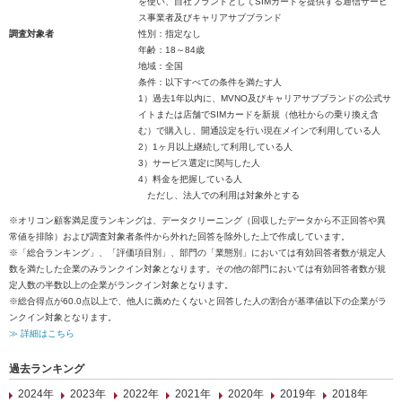
を使い、自社ブランドとしてSIMカードを提供する通信サービ
ス事業者及びキャリアサブブランド
調査対象者
性別：指定なし
年齢：18～84歳
地域：全国
条件：以下すべての条件を満たす人
1）過去1年以内に、MVNO及びキャリアサブブランドの公式サ
イトまたは店舗でSIMカードを新規（他社からの乗り換え含
む）で購入し、開通設定を行い現在メインで利用している人
2）1ヶ月以上継続して利用している人
3）サービス選定に関与した人
4）料金を把握している人
ただし、法人での利用は対象外とする
※オリコン顧客満足度ランキングは、データクリーニング（回収したデータから不正回答や異
常値を排除）および調査対象者条件から外れた回答を除外した上で作成しています。
※「総合ランキング」、「評価項目別」、部門の「業態別」においては有効回答者数が規定人
数を満たした企業のみランクイン対象となります。その他の部門においては有効回答者数が規
定人数の半数以上の企業がランクイン対象となります。
※総合得点が60.0点以上で、他人に薦めたくないと回答した人の割合が基準値以下の企業がラ
ンクイン対象となります。
≫ 詳細はこちら
過去ランキング
2024年
2023年
2022年
2021年
2020年
2019年
2018年