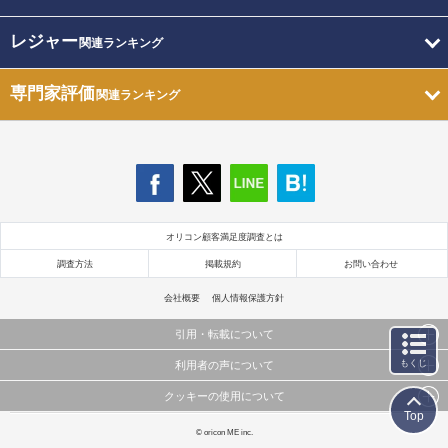
レジャー
関連ランキング
専門家評価
関連ランキング
オリコン顧客満足度調査とは
調査方法
掲載規約
お問い合わせ
会社概要
個人情報保護方針
引用・転載について
もくじ
利用者の声について
当サイトで公開されている情報（文字、写真、イラスト、画像データ等）及びこれらの配置・
編集および構造などについての著作権は株式会社oricon MEに帰属しております。
クッキーの使用について
当サイトに掲載している内容はすべてサービスの利用者が提出された見解・感想です。
これらの情報を権利者の許可なく無断転載・複製などの二次利用を行うことは固く禁じており
Top
弊社が内容について正確性を含め一切保証するものではありません。
ます。
このサイトでは Cookie を使用して、ユーザーに合わせたコンテンツや広告の表示、ソーシャル
© oricon ME inc.
弊社の見解・ 意見ではないことをご理解いただいた上でご覧ください。