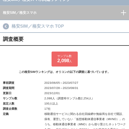
格安SIM／格安スマホ
格安SIM／格安スマホ TOP
調査概要
サンプル数
2,098
人
この格安SIMランキングは、オリコンの以下の調査に基づいています。
事前調査
2023/06/05～2023/07/27
調査期間
2023/07/28～2023/08/31
更新日
2023/12/01
サンプル数
2,098人（調査時サンプル数2,254人）
規定人数
100人以上
調査企業数
17社
定義
移動通信サービスに関わる自社回線網や無線局を自社で開設、
保有、運営していない「仮想移動体通信事業者（MVNO）」の
うち、移動体通信事業者（MNO）から借り受けたネットワーク