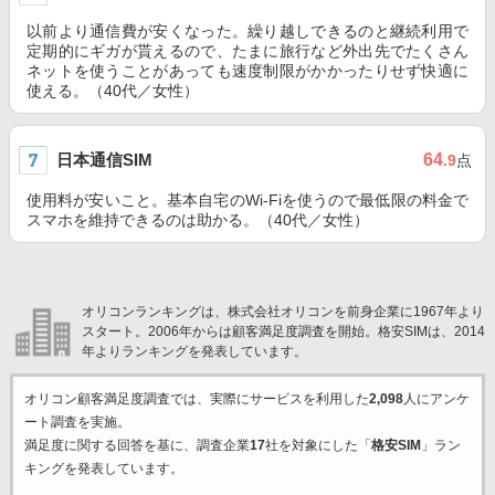
以前より通信費が安くなった。繰り越しできるのと継続利用で
定期的にギガが貰えるので、たまに旅行など外出先でたくさん
ネットを使うことがあっても速度制限がかかったりせず快適に
使える。（40代／女性）
日本通信SIM
64
.9
点
使用料が安いこと。基本自宅のWi-Fiを使うので最低限の料金で
スマホを維持できるのは助かる。（40代／女性）
オリコンランキングは、株式会社オリコンを前身企業に1967年より
スタート。2006年からは顧客満足度調査を開始。格安SIMは、2014
年よりランキングを発表しています。
オリコン顧客満足度調査では、実際にサービスを利用した
2,098
人にアンケ
ート調査を実施。
満足度に関する回答を基に、調査企業
17
社を対象にした「
格安SIM
」ラン
キングを発表しています。