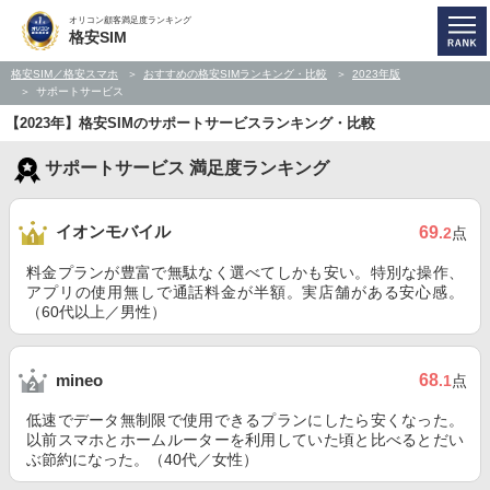
オリコン顧客満足度ランキング
格安SIM
格安SIM／格安スマホ
おすすめの格安SIMランキング・比較
2023年版
サポートサービス
【2023年】格安SIMのサポートサービスランキング・比較
サポートサービス 満足度ランキング
イオンモバイル
69
.2
点
料金プランが豊富で無駄なく選べてしかも安い。特別な操作、
アプリの使用無しで通話料金が半額。実店舗がある安心感。
（60代以上／男性）
68
mineo
.1
点
低速でデータ無制限で使用できるプランにしたら安くなった。
以前スマホとホームルーターを利用していた頃と比べるとだい
ぶ節約になった。（40代／女性）