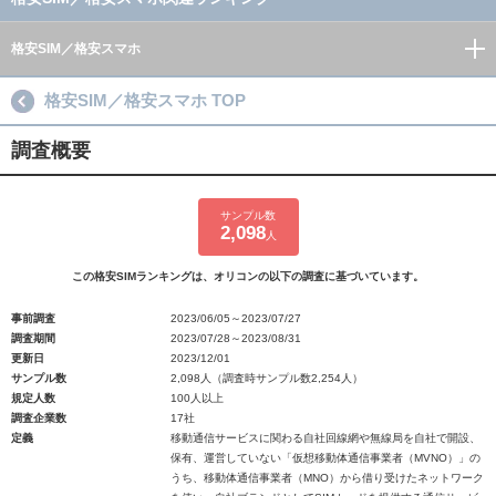
格安SIM／格安スマホ
格安SIM／格安スマホ TOP
調査概要
サンプル数
2,098
人
この格安SIMランキングは、オリコンの以下の調査に基づいています。
事前調査
2023/06/05～2023/07/27
調査期間
2023/07/28～2023/08/31
更新日
2023/12/01
サンプル数
2,098人（調査時サンプル数2,254人）
規定人数
100人以上
調査企業数
17社
定義
移動通信サービスに関わる自社回線網や無線局を自社で開設、
保有、運営していない「仮想移動体通信事業者（MVNO）」の
うち、移動体通信事業者（MNO）から借り受けたネットワーク