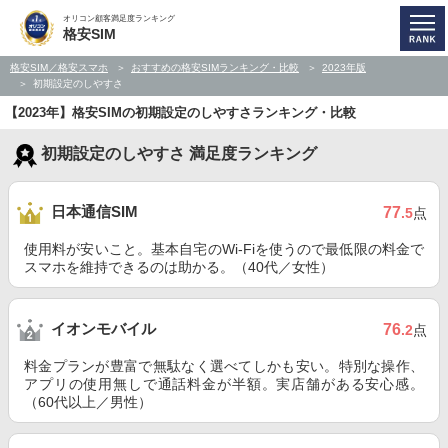
オリコン顧客満足度ランキング
格安SIM
格安SIM／格安スマホ
おすすめの格安SIMランキング・比較
2023年版
初期設定のしやすさ
【2023年】格安SIMの初期設定のしやすさランキング・比較
初期設定のしやすさ 満足度ランキング
日本通信SIM
77
.5
点
使用料が安いこと。基本自宅のWi-Fiを使うので最低限の料金で
スマホを維持できるのは助かる。（40代／女性）
イオンモバイル
76
.2
点
料金プランが豊富で無駄なく選べてしかも安い。特別な操作、
アプリの使用無しで通話料金が半額。実店舗がある安心感。
（60代以上／男性）