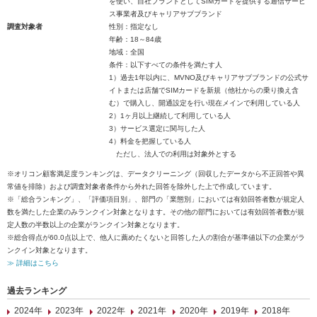
を使い、自社ブランドとしてSIMカードを提供する通信サービ
ス事業者及びキャリアサブブランド
調査対象者
性別：指定なし
年齢：18～84歳
地域：全国
条件：以下すべての条件を満たす人
1）過去1年以内に、MVNO及びキャリアサブブランドの公式サ
イトまたは店舗でSIMカードを新規（他社からの乗り換え含
む）で購入し、開通設定を行い現在メインで利用している人
2）1ヶ月以上継続して利用している人
3）サービス選定に関与した人
4）料金を把握している人
ただし、法人での利用は対象外とする
※オリコン顧客満足度ランキングは、データクリーニング（回収したデータから不正回答や異
常値を排除）および調査対象者条件から外れた回答を除外した上で作成しています。
※「総合ランキング」、「評価項目別」、部門の「業態別」においては有効回答者数が規定人
数を満たした企業のみランクイン対象となります。その他の部門においては有効回答者数が規
定人数の半数以上の企業がランクイン対象となります。
※総合得点が60.0点以上で、他人に薦めたくないと回答した人の割合が基準値以下の企業がラ
ンクイン対象となります。
≫ 詳細はこちら
過去ランキング
2024年
2023年
2022年
2021年
2020年
2019年
2018年