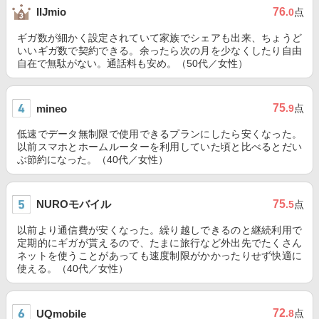
76
IIJmio
.0
点
ギガ数が細かく設定されていて家族でシェアも出来、ちょうど
いいギガ数で契約できる。余ったら次の月を少なくしたり自由
自在で無駄がない。通話料も安め。（50代／女性）
75
mineo
.9
点
低速でデータ無制限で使用できるプランにしたら安くなった。
以前スマホとホームルーターを利用していた頃と比べるとだい
ぶ節約になった。（40代／女性）
NUROモバイル
75
.5
点
以前より通信費が安くなった。繰り越しできるのと継続利用で
定期的にギガが貰えるので、たまに旅行など外出先でたくさん
ネットを使うことがあっても速度制限がかかったりせず快適に
使える。（40代／女性）
72
UQmobile
.8
点