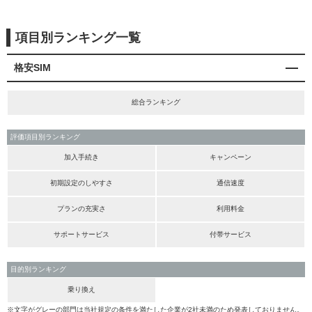
項目別ランキング一覧
格安SIM
総合ランキング
評価項目別ランキング
加入手続き
キャンペーン
初期設定のしやすさ
通信速度
プランの充実さ
利用料金
サポートサービス
付帯サービス
目的別ランキング
乗り換え
※文字がグレーの部門は当社規定の条件を満たした企業が2社未満のため発表しておりません。