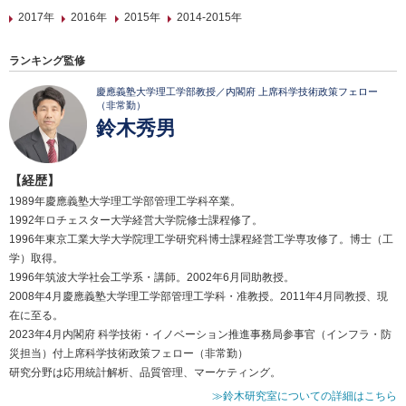
2017年
2016年
2015年
2014-2015年
ランキング監修
慶應義塾大学理工学部教授／内閣府 上席科学技術政策フェロー
（非常勤）
鈴木秀男
【経歴】
1989年慶應義塾大学理工学部管理工学科卒業。
1992年ロチェスター大学経営大学院修士課程修了。
1996年東京工業大学大学院理工学研究科博士課程経営工学専攻修了。博士（工
学）取得。
1996年筑波大学社会工学系・講師。2002年6月同助教授。
2008年4月慶應義塾大学理工学部管理工学科・准教授。2011年4月同教授、現
在に至る。
2023年4月内閣府 科学技術・イノベーション推進事務局参事官（インフラ・防
災担当）付上席科学技術政策フェロー（非常勤）
研究分野は応用統計解析、品質管理、マーケティング。
≫鈴木研究室についての詳細はこちら