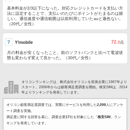
基本料金が2/3以下になった。対応クレジットカードを支払い方
法に設定することで、支払いのたびにポイントがたまるのは嬉
しい。通信速度や通信範囲は以前利用していたauと遜色ない。
（20代／女性）
72
Y!mobile
.3
点
月の料金が安くなったこと。前のソフトバンクと比べて電波状
態も変わらず変えて良かった。（30代／女性）
オリコンランキングは、株式会社オリコンを前身企業に1967年より
スタート。2006年からは顧客満足度調査を開始。格安SIMは、2014
年よりランキングを発表しています。
オリコン顧客満足度調査では、実際にサービスを利用した
2,098
人にアンケ
ート調査を実施。
満足度に関する回答を基に、調査企業
17
社を対象にした「
格安SIM
」ラン
キングを発表しています。