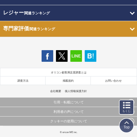
レジャー
関連ランキング
専門家評価
関連ランキング
オリコン顧客満足度調査とは
調査方法
掲載規約
お問い合わせ
会社概要
個人情報保護方針
引用・転載について
もくじ
利用者の声について
当サイトで公開されている情報（文字、写真、イラスト、画像データ等）及びこれらの配置・
編集および構造などについての著作権は株式会社oricon MEに帰属しております。
クッキーの使用について
当サイトに掲載している内容はすべてサービスの利用者が提出された見解・感想です。
これらの情報を権利者の許可なく無断転載・複製などの二次利用を行うことは固く禁じており
Top
弊社が内容について正確性を含め一切保証するものではありません。
ます。
このサイトでは Cookie を使用して、ユーザーに合わせたコンテンツや広告の表示、ソーシャル
© oricon ME inc.
弊社の見解・ 意見ではないことをご理解いただいた上でご覧ください。