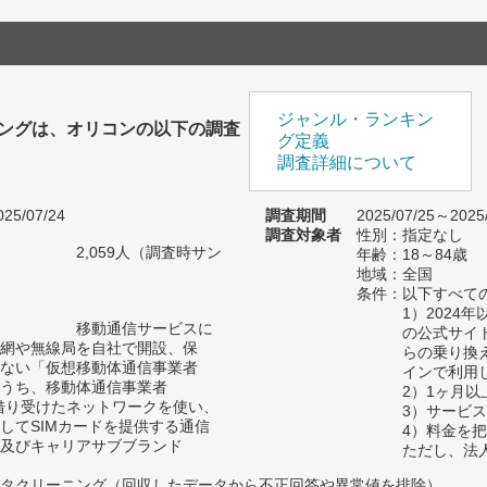
ジャンル・ランキン
キングは、オリコンの以下の調査
グ定義
。
調査詳細について
25/07/24
調査期間
2025/07/25～2025
調査対象者
性別：指定なし
2,059人（調査時サン
年齢：18～84歳
）
地域：全国
条件：以下すべて
1）2024
移動通信サービスに
の公式サイ
網や無線局を自社で開設、保
らの乗り換
ない「仮想移動体通信事業者
インで利用
のうち、移動体通信事業者
2）1ヶ月
借り受けたネットワークを使い、
3）サービ
してSIMカードを提供する通信
4）料金を
及びキャリアサブブランド
ただし、法
タクリーニング（回収したデータから不正回答や異常値を排除）