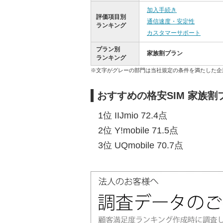
加入手続き
評価項目別
通信速度・安定性
ランキング
カスタマーサポート
プラン別
家族割プラン
ランキング
※文字がグレーの部門は当社規定の条件を満たした企
おすすめの格安SIM 家族
1位 IIJmio 72.4点
2位 Y!mobile 71.5点
3位 UQmobile 70.7点