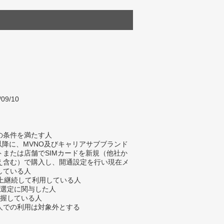
/09/10
の条件を満たす人
年以降に、MVNO及びキャリアサブブランド
トまたは店舗でSIMカードを新規（他社か
え含む）で購入し、開通設定を行い現在メ
している人
以上継続して利用している人
ス選定に関与した人
把握している人
人での利用は対象外とする