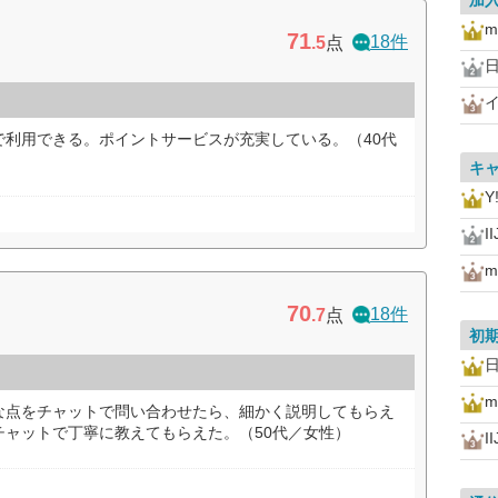
加
m
71
18件
.5
点
日
で利用できる。ポイントサービスが充実している。（40代
キ
Y
I
m
70
18件
.7
点
初
日
m
な点をチャットで問い合わせたら、細かく説明してもらえ
チャットで丁寧に教えてもらえた。（50代／女性）
I