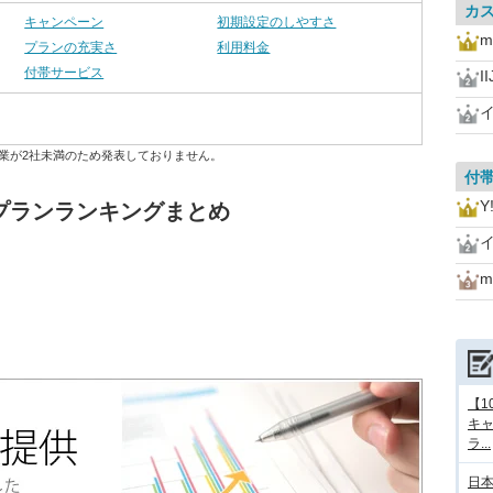
カ
キャンペーン
初期設定のしやすさ
m
プランの充実さ
利用料金
付帯サービス
I
業が2社未満のため発表しておりません。
付
Y
割プランランキングまとめ
m
【1
キ
ラ...
日本