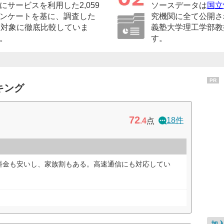
サービスを利用した2,059
ソースデータは
国立
ンケートを基に、調査した
究機関に全て公開さ
を対象に徹底比較していま
義塾大学理工学部教
。
す。
PR
キング
72
18件
.4
点
料金も安いし、家族割もある。高速通信にも対応してい