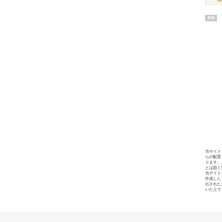
PR
当サイト
らの配置
ります。
とは固く
当サイト
作成した
出された
いた上で