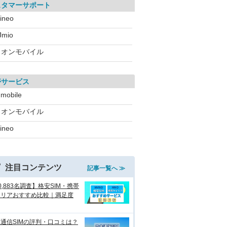
スタマーサポート
ineo
IJmio
イオンモバイル
帯サービス
!mobile
イオンモバイル
ineo
注目コンテンツ
記事一覧へ ≫
0,883名調査】格安SIM・携帯
ャリアおすすめ比較｜満足度
通信SIMの評判・口コミは？