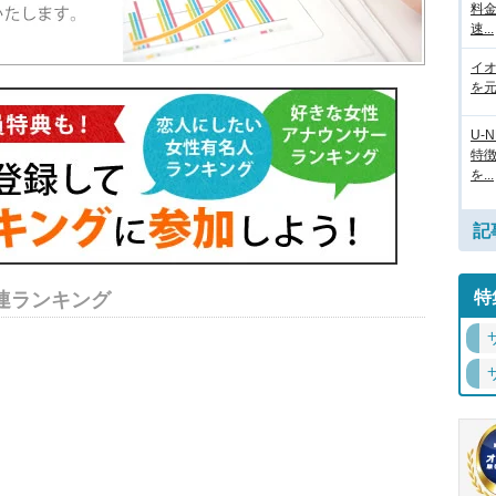
料
速...
イ
を元
U-
特
を...
記
特
連ランキング