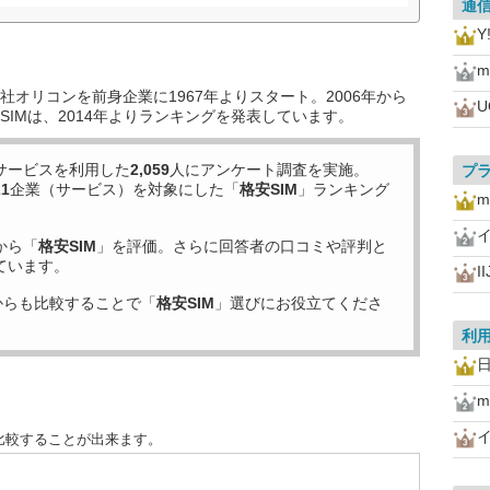
通
Y
m
オリコンを前身企業に1967年よりスタート。2006年から
U
IMは、2014年よりランキングを発表しています。
サービスを利用した
2,059
人にアンケート調査を実施。
プ
21
企業（サービス）を対象にした「
格安SIM
」ランキング
m
から「
格安SIM
」を評価。さらに回答者の口コミや評判と
ています。
I
からも比較することで「
格安SIM
」選びにお役立てくださ
利
日
m
比較することが出来ます。