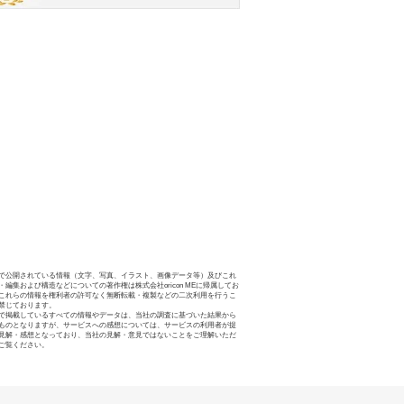
で公開されている情報（文字、写真、イラスト、画像データ等）及びこれ
・編集および構造などについての著作権は株式会社oricon MEに帰属してお
これらの情報を権利者の許可なく無断転載・複製などの二次利用を行うこ
禁じております。
で掲載しているすべての情報やデータは、当社の調査に基づいた結果から
ものとなりますが、サービスへの感想については、サービスの利用者が提
見解・感想となっており、当社の見解・意見ではないことをご理解いただ
ご覧ください。