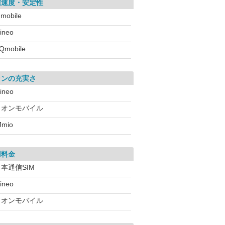
信速度・安定性
!mobile
ineo
Qmobile
ランの充実さ
ineo
イオンモバイル
IJmio
用料金
本通信SIM
ineo
イオンモバイル