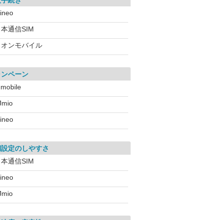
入手続き
ineo
本通信SIM
イオンモバイル
ャンペーン
!mobile
IJmio
ineo
期設定のしやすさ
本通信SIM
ineo
IJmio