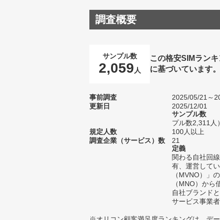
調査概要
サンプル数
この格安SIMラン
2,059
に基づいています
人
事前調査
2025/05/21～20
更新日
2025/12/01
サンプル数
プル数2,311人
規定人数
100人以上
調査企業（サービス）数
21
定義
関わる自社回線
有、運営してい
（MVNO）」
（MNO）から
自社ブランドと
サービス事業者
※オリコン顧客満足度ランキングは、デー