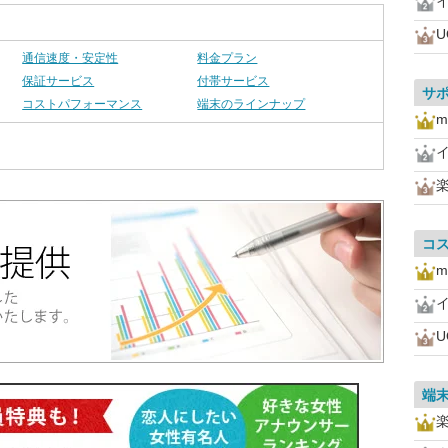
U
通信速度・安定性
料金プラン
保証サービス
付帯サービス
サ
コストパフォーマンス
端末のラインナップ
m
コ
m
U
端