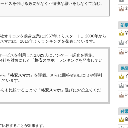
サービスを付ける必要がなく不愉快な思いをしなくて済む。
楽
初
楽
オリコンを前身企業に1967年よりスタート。2006年から
スマホは、2015年よりランキングを発表しています。
U
サービスを利用した
1,825
人にアンケート調査を実施。
24
社を対象にした「
格安スマホ
」ランキングを発表してい
保
から「
格安スマホ
」を評価。さらに回答者の口コミや評判
しています。
m
からも比較することで「
格安スマホ
」選びにお役立てくだ
U
付
て比較することが出来ます。