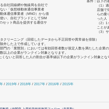
条件：以下の
る自社回線網や無線局を自社で
（1）
ない「仮想移動体通信事業者
店舗で
移動体通信事業者（MNO）から借
らの乗
使い、自社ブランドとしてSIM
った人
末のセット商品を提供する通信サ
（2）
ことが
（3）
タクリーニング（回収したデータから不正回答や異常値を排除）
除外した上で作成しています。
部門の「業態別」においては有効回答者数が規定人数を満たした企業の
数以上の企業がランクイン対象となります。
薦めたくないと回答した人の割合が基準値以下の企業がランクイン対象とな
0年
/
2019年
/
2018年
/
2017年
/
2016年
/
2015年
部教授／内閣府 上席科学技術政策フェロー（非常勤）