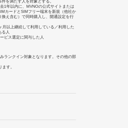
条件を満たす人を対象とする。
過去1年以内に、MVNOの公式サイトまたは
SIMカードとSIMフリー端末を新規（他社か
り換え含む）で同時購入し、開通設定を行
1ヶ月以上継続して利用している／利用した
ある人
サービス選定に関与した人
みランクイン対象となります。その他の部
ります。