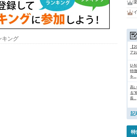
楽
ンキング
【2
アお
U-
特
を...
高
る“
長...
記
特