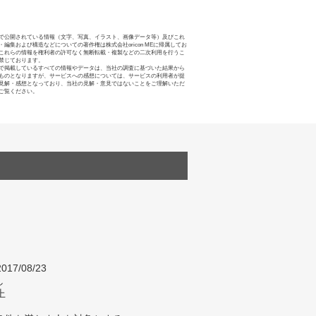
で公開されている情報（文字、写真、イラスト、画像データ等）及びこれ
・編集および構造などについての著作権は株式会社oricon MEに帰属してお
これらの情報を権利者の許可なく無断転載・複製などの二次利用を行うこ
禁じております。
で掲載しているすべての情報やデータは、当社の調査に基づいた結果から
ものとなりますが、サービスへの感想については、サービスの利用者が提
見解・感想となっており、当社の見解・意見ではないことをご理解いただ
ご覧ください。
017/08/23
し
上