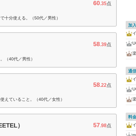
60
.35
点
で十分使える。（50代／男性）
加
58
U
.39
点
楽
。（40代／男性）
通
58
.22
点
U
楽
使えていること。（40代／女性）
料
57
ETEL）
.98
点
m