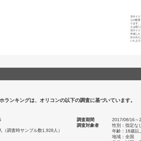
当サイト
らの配置
ります。
とは固く
当サイト
作成した
出された
いた上で
ホランキングは、オリコンの以下の調査に基づいています。
5
調査期間
2017/08/16～2
調査対象者
性別：指定な
25人（調査時サンプル数1,928人）
年齢：18歳以
地域：全国