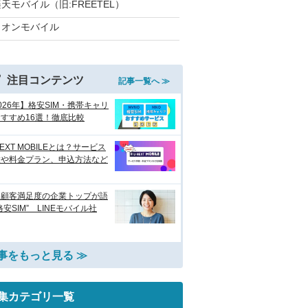
天モバイル（旧:FREETEL）
イオンモバイル
注目コンテンツ
記事一覧へ ≫
026年】格安SIM・携帯キャリ
すすめ16選！徹底比較
NEXT MOBILEとは？サービス
徴や料金プラン、申込方法など
い顧客満足度の企業トップが語
格安SIM” LINEモバイル社
事をもっと見る ≫
集カテゴリ一覧