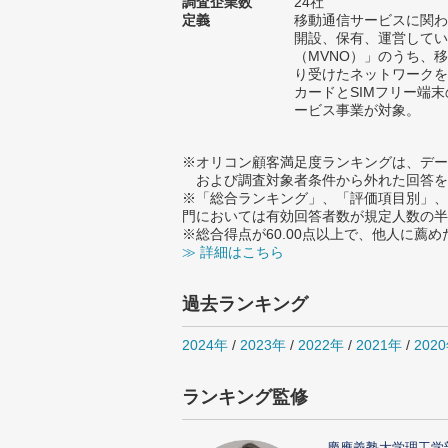
調査企業数
24社
定義
移動通信サービスに関わ
開設、保有、運営してい
（MVNO）」のうち、
り受けたネットワークを
カードとSIMフリー端
ービス事業が対象。
※オリコン顧客満足度ランキングは、デー
および調査対象者条件から外れた回答を
※「総合ランキング」、「評価項目別」、
門においては有効回答者数が規定人数の半
※総合得点が60.00点以上で、他人に
≫ 詳細はこちら
過去ランキング
2024年
/
2023年
/
2022年
/
2021年
/
202
ランキング監修
慶應義塾大学理工学