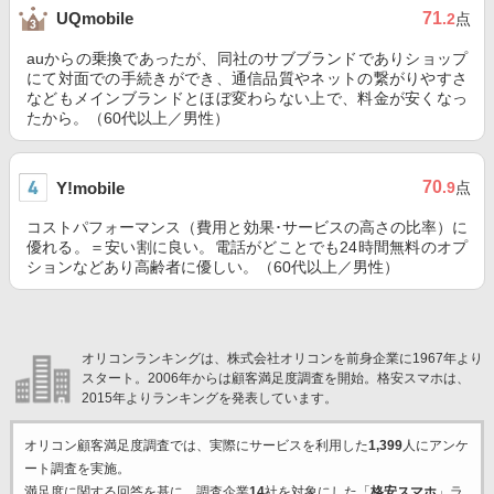
71
UQmobile
.2
点
auからの乗換であったが、同社のサブブランドでありショップ
にて対面での手続きができ、通信品質やネットの繋がりやすさ
などもメインブランドとほぼ変わらない上で、料金が安くなっ
たから。（60代以上／男性）
70
Y!mobile
.9
点
コストパフォーマンス（費用と効果･サービスの高さの比率）に
優れる。＝安い割に良い。電話がどことでも24時間無料のオプ
ションなどあり高齢者に優しい。（60代以上／男性）
オリコンランキングは、株式会社オリコンを前身企業に1967年より
スタート。2006年からは顧客満足度調査を開始。格安スマホは、
2015年よりランキングを発表しています。
オリコン顧客満足度調査では、実際にサービスを利用した
1,399
人にアンケ
ート調査を実施。
満足度に関する回答を基に、調査企業
14
社を対象にした「
格安スマホ
」ラ