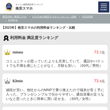
オリコン顧客満足度ランキング
格安スマホ
格安SIM／格安スマホ
おすすめの格安スマホランキング・比較
2023年版
利用料金
【2023年】格安スマホの利用料金ランキング・比較
利用料金 満足度ランキング
73
mineo
.7
点
コミュニティが思っていたよりも充実していて、通話やパケッ
トでも不満を感じたことがなく、月額も安い。（50代／男性）
73
IIJmio
.4
点
値段が安い。他社からのMNPで乗り換えたので端末が安く手に
入った。プランがシンプルで分かりやすい。通信容量が足りな
いなと思ったときに簡単に買い足せる。（30代／女性）