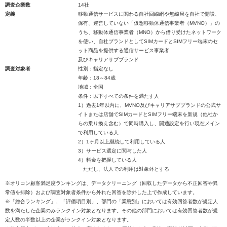
調査企業数
14社
定義
移動通信サービスに関わる自社回線網や無線局を自社で開設、
保有、運営していない「仮想移動体通信事業者（MVNO）」の
うち、移動体通信事業者（MNO）から借り受けたネットワーク
を使い、自社ブランドとしてSIMカードとSIMフリー端末のセ
ット商品を提供する通信サービス事業者
及びキャリアサブブランド
調査対象者
性別：指定なし
年齢：18～84歳
地域：全国
条件：以下すべての条件を満たす人
1）過去1年以内に、MVNO及びキャリアサブブランドの公式サ
イトまたは店舗でSIMカードとSIMフリー端末を新規（他社か
らの乗り換え含む）で同時購入し、開通設定を行い現在メイン
で利用している人
2）1ヶ月以上継続して利用している人
3）サービス選定に関与した人
4）料金を把握している人
ただし、法人での利用は対象外とする
※オリコン顧客満足度ランキングは、データクリーニング（回収したデータから不正回答や異
常値を排除）および調査対象者条件から外れた回答を除外した上で作成しています。
※「総合ランキング」、「評価項目別」、部門の「業態別」においては有効回答者数が規定人
数を満たした企業のみランクイン対象となります。その他の部門においては有効回答者数が規
定人数の半数以上の企業がランクイン対象となります。