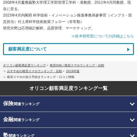
2008年4月慶應義塾大学理工学部管理工学科・准教授。2011年4月同教授、現
在に至る。
2023年4月内閣府 科学技術・イノベーション推進事務局参事官（インフラ・防
災担当）付上席科学技術政策フェロー（非常勤）
研究分野は応用統計解析、品質管理、マーケティング。
≫鈴木研究室についての詳細はこちら
顧客満足度について
オリコン顧客満足度ランキング
格安SIM／格安スマホランキング・比較
おすすめの格安スマホランキング・比較
2019年版
格安スマホの加入手続きランキング・口コミ情報
オリコン顧客満足度
ランキング一覧
保険
関連ランキング
金融
関連ランキング
塾
関連ランキング