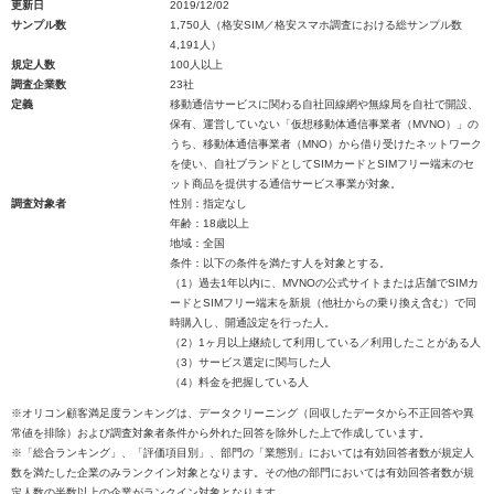
更新日
2019/12/02
サンプル数
1,750人（格安SIM／格安スマホ調査における総サンプル数
4,191人）
規定人数
100人以上
調査企業数
23社
定義
移動通信サービスに関わる自社回線網や無線局を自社で開設、
保有、運営していない「仮想移動体通信事業者（MVNO）」の
うち、移動体通信事業者（MNO）から借り受けたネットワーク
を使い、自社ブランドとしてSIMカードとSIMフリー端末のセ
ット商品を提供する通信サービス事業が対象。
調査対象者
性別：指定なし
年齢：18歳以上
地域：全国
条件：以下の条件を満たす人を対象とする。
（1）過去1年以内に、MVNOの公式サイトまたは店舗でSIMカ
ードとSIMフリー端末を新規（他社からの乗り換え含む）で同
時購入し、開通設定を行った人。
（2）1ヶ月以上継続して利用している／利用したことがある人
（3）サービス選定に関与した人
（4）料金を把握している人
※オリコン顧客満足度ランキングは、データクリーニング（回収したデータから不正回答や異
常値を排除）および調査対象者条件から外れた回答を除外した上で作成しています。
※「総合ランキング」、「評価項目別」、部門の「業態別」においては有効回答者数が規定人
数を満たした企業のみランクイン対象となります。その他の部門においては有効回答者数が規
定人数の半数以上の企業がランクイン対象となります。