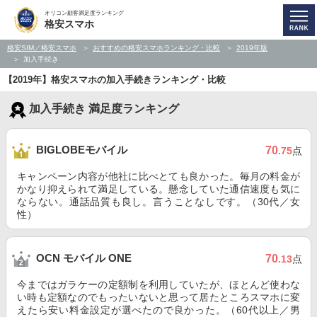
オリコン顧客満足度ランキング
格安スマホ
格安SIM／格安スマホ
おすすめの格安スマホランキング・比較
2019年版
加入手続き
【2019年】格安スマホの加入手続きランキング・比較
加入手続き 満足度ランキング
BIGLOBEモバイル
70
.75
点
キャンペーン内容が他社に比べとても良かった。毎月の料金が
かなり抑えられて満足している。懸念していた通信速度も気に
ならない。通話品質も良し。言うことなしです。（30代／女
性）
OCN モバイル ONE
70
.13
点
今まではガラケーの定額制を利用していたが、ほとんど使わな
い時も定額なのでもったいないと思って居たところスマホに変
えたら安い料金設定が選べたので良かった。（60代以上／男