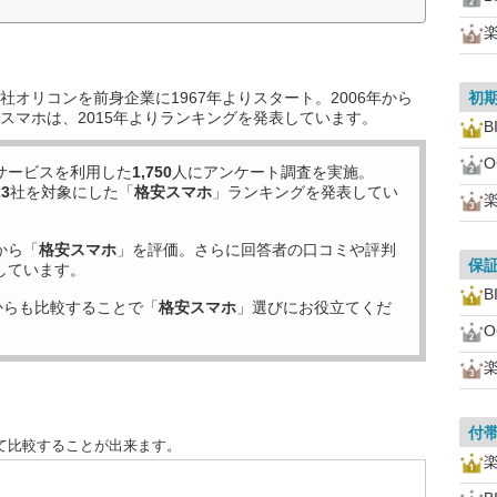
オリコンを前身企業に1967年よりスタート。2006年から
初
スマホは、2015年よりランキングを発表しています。
B
O
サービスを利用した
1,750
人にアンケート調査を実施。
23
社を対象にした「
格安スマホ
」ランキングを発表してい
から「
格安スマホ
」を評価。さらに回答者の口コミや評判
保
しています。
B
からも比較することで「
格安スマホ
」選びにお役立てくだ
O
付
て比較することが出来ます。