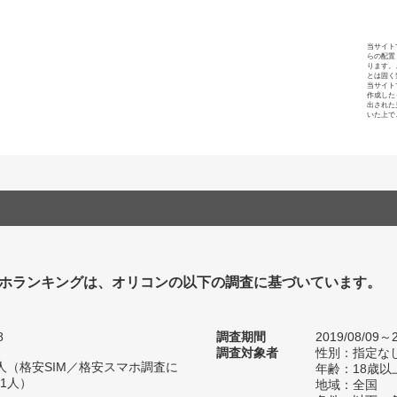
当サイト
らの配置
ります。
とは固く
当サイト
作成した
出された
いた上で
ホランキングは、オリコンの以下の調査に基づいています。
8
調査期間
2019/08/09～2
調査対象者
性別：指定な
50人（格安SIM／格安スマホ調査に
年齢：18歳以
91人）
地域：全国