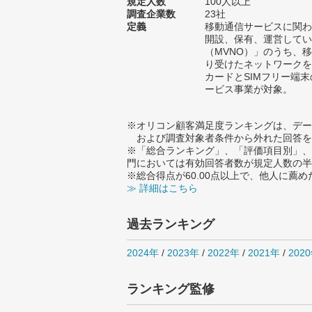
規定人数
100人以上
調査企業数
23社
定義
移動通信サービスに関わ
開設、保有、運営してい
（MVNO）」のうち、
り受けたネットワークを
カードとSIMフリー端
ービス事業が対象。
※オリコン顧客満足度ランキングは、デー
および調査対象者条件から外れた回答を
※「総合ランキング」、「評価項目別」、
門においては有効回答者数が規定人数の半
※総合得点が60.00点以上で、他人に
≫ 詳細はこちら
過去ランキング
2024年
/
2023年
/
2022年
/
2021年
/
202
ランキング監修