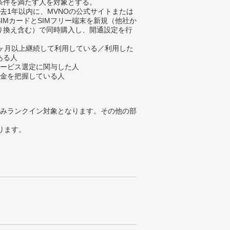
条件を満たす人を対象とする。
過去1年以内に、MVNOの公式サイトまたは
SIMカードとSIMフリー端末を新規（他社か
り換え含む）で同時購入し、開通設定を行
。
1ヶ月以上継続して利用している／利用した
ある人
サービス選定に関与した人
料金を把握している人
みランクイン対象となります。その他の部
ります。