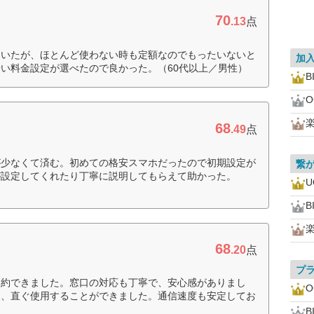
70
.13
点
ていたが、ほとんど使わない時も定額なのでもったいないと
加
い料金設定が選べたので良かった。（60代以上／男性）
B
O
68
.49
点
が少なくて済む。初めての格安スマホだったので初期設定が
繋
が設定してくれたり丁寧に説明してもらえて助かった。
U
B
68
.20
点
プ
契約できました。窓口の対応も丁寧で、安心感がありまし
O
く、直ぐ使用することができました。通信速度も安定してお
B