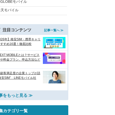
IGLOBEモバイル
楽天モバイル
注目コンテンツ
記事一覧へ ≫
026年】格安SIM・携帯キャリ
すすめ16選！徹底比較
NEXT MOBILEとは？サービス
徴や料金プラン、申込方法など
い顧客満足度の企業トップが語
格安SIM” LINEモバイル社
事をもっと見る ≫
集カテゴリ一覧