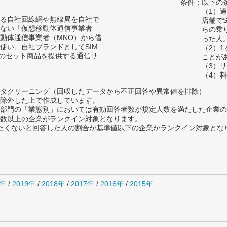
条件：以下の
（1）
る自社回線網や無線局を自社で
店舗で
ない「仮想移動体通信事業者
らの乗
移動体通信事業者（MNO）から借
った人
使い、自社ブランドとしてSIM
（2）
末のセット商品を提供する通信サ
ことが
（3）
（4）
タクリーニング（回収したデータから不正回答や異常値を排除）
除外した上で作成しています。
部門の「業態別」においては有効回答者数が規定人数を満たした企業の
数以上の企業がランクイン対象となります。
薦めたくないと回答した人の割合が基準値以下の企業がランクイン対象とな
0年
/
2019年
/
2018年
/
2017年
/
2016年
/
2015年