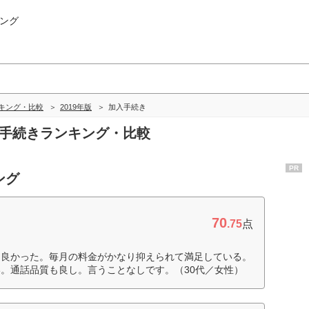
ング
キング・比較
2019年版
加入手続き
入手続きランキング・比較
PR
ング
70
.75
点
も良かった。毎月の料金がかなり抑えられて満足している。
。通話品質も良し。言うことなしです。（30代／女性）