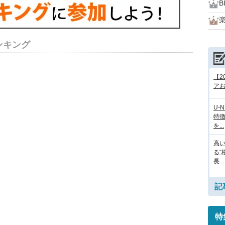
B
ンキング
【2
アお
U-
特
を...
高
る“
長...
記
特