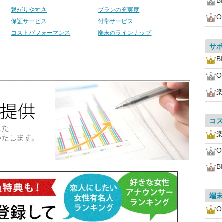
B
繋がりやすさ
プランの充実度
O
保証サービス
付帯サービス
コストパフォーマンス
端末のラインナップ
サ
B
O
コ
O
B
端
O