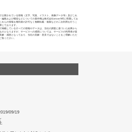
で公開されている情報（文字、写真、イラスト、画像データ等）及びこれ
・編集および構造などについての著作権は株式会社oricon MEに帰属してお
これらの情報を権利者の許可なく無断転載・複製などの二次利用を行うこ
禁じております。
で掲載しているすべての情報やデータは、当社の調査に基づいた結果から
ものとなりますが、サービスへの感想については、サービスの利用者が提
見解・感想となっており、当社の見解・意見ではないことをご理解いただ
ご覧ください。
019/09/19
し
上