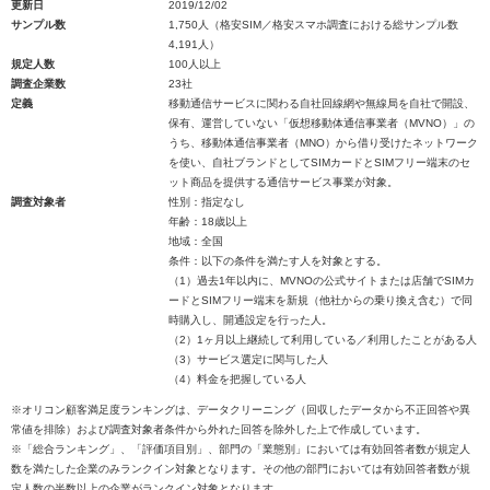
更新日
2019/12/02
サンプル数
1,750人（格安SIM／格安スマホ調査における総サンプル数
4,191人）
規定人数
100人以上
調査企業数
23社
定義
移動通信サービスに関わる自社回線網や無線局を自社で開設、
保有、運営していない「仮想移動体通信事業者（MVNO）」の
うち、移動体通信事業者（MNO）から借り受けたネットワーク
を使い、自社ブランドとしてSIMカードとSIMフリー端末のセ
ット商品を提供する通信サービス事業が対象。
調査対象者
性別：指定なし
年齢：18歳以上
地域：全国
条件：以下の条件を満たす人を対象とする。
（1）過去1年以内に、MVNOの公式サイトまたは店舗でSIMカ
ードとSIMフリー端末を新規（他社からの乗り換え含む）で同
時購入し、開通設定を行った人。
（2）1ヶ月以上継続して利用している／利用したことがある人
（3）サービス選定に関与した人
（4）料金を把握している人
※オリコン顧客満足度ランキングは、データクリーニング（回収したデータから不正回答や異
常値を排除）および調査対象者条件から外れた回答を除外した上で作成しています。
※「総合ランキング」、「評価項目別」、部門の「業態別」においては有効回答者数が規定人
数を満たした企業のみランクイン対象となります。その他の部門においては有効回答者数が規
定人数の半数以上の企業がランクイン対象となります。