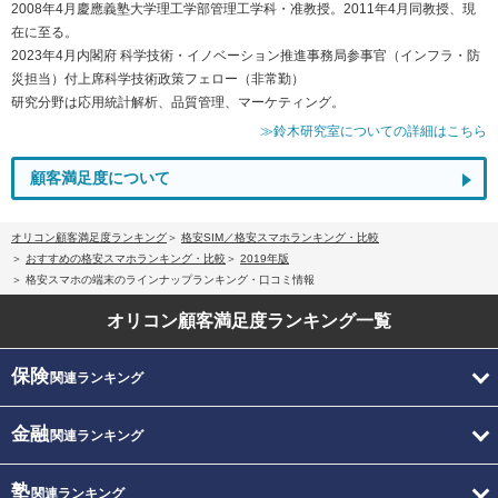
2008年4月慶應義塾大学理工学部管理工学科・准教授。2011年4月同教授、現
在に至る。
2023年4月内閣府 科学技術・イノベーション推進事務局参事官（インフラ・防
災担当）付上席科学技術政策フェロー（非常勤）
研究分野は応用統計解析、品質管理、マーケティング。
≫鈴木研究室についての詳細はこちら
顧客満足度について
オリコン顧客満足度ランキング
格安SIM／格安スマホランキング・比較
おすすめの格安スマホランキング・比較
2019年版
格安スマホの端末のラインナップランキング・口コミ情報
オリコン顧客満足度
ランキング一覧
保険
関連ランキング
金融
関連ランキング
塾
関連ランキング