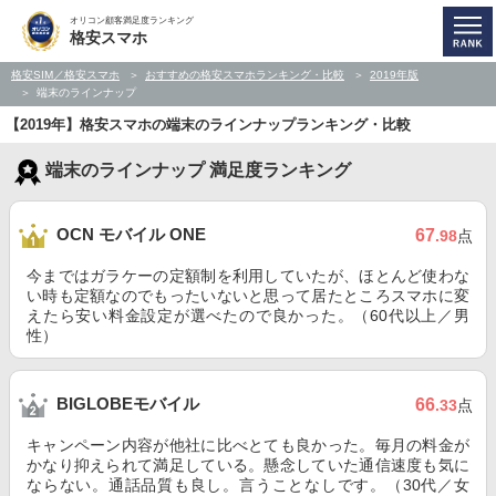
オリコン顧客満足度ランキング
格安スマホ
格安SIM／格安スマホ
おすすめの格安スマホランキング・比較
2019年版
端末のラインナップ
【2019年】格安スマホの端末のラインナップランキング・比較
端末のラインナップ 満足度ランキング
OCN モバイル ONE
67
.98
点
今まではガラケーの定額制を利用していたが、ほとんど使わな
い時も定額なのでもったいないと思って居たところスマホに変
えたら安い料金設定が選べたので良かった。（60代以上／男
性）
BIGLOBEモバイル
66
.33
点
キャンペーン内容が他社に比べとても良かった。毎月の料金が
かなり抑えられて満足している。懸念していた通信速度も気に
ならない。通話品質も良し。言うことなしです。（30代／女