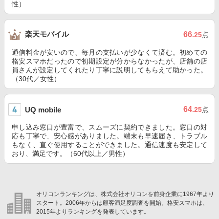
性）
楽天モバイル
66
.25
点
通信料金が安いので、毎月の支払いが少なくて済む。初めての
格安スマホだったので初期設定が分からなかったが、店舗の店
員さんが設定してくれたり丁寧に説明してもらえて助かった。
（30代／女性）
64
UQ mobile
.25
点
申し込み窓口が豊富で、スムーズに契約できました。窓口の対
応も丁寧で、安心感がありました。端末も早速届き、トラブル
もなく、直ぐ使用することができました。通信速度も安定して
おり、満足です。（60代以上／男性）
オリコンランキングは、株式会社オリコンを前身企業に1967年より
スタート。2006年からは顧客満足度調査を開始。格安スマホは、
2015年よりランキングを発表しています。