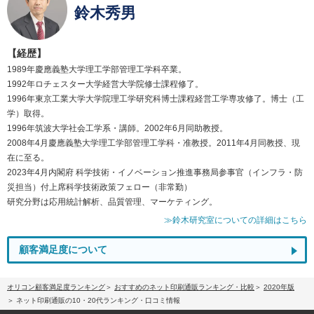
鈴木秀男
【経歴】
1989年慶應義塾大学理工学部管理工学科卒業。
1992年ロチェスター大学経営大学院修士課程修了。
1996年東京工業大学大学院理工学研究科博士課程経営工学専攻修了。博士（工
学）取得。
1996年筑波大学社会工学系・講師。2002年6月同助教授。
2008年4月慶應義塾大学理工学部管理工学科・准教授。2011年4月同教授、現
在に至る。
2023年4月内閣府 科学技術・イノベーション推進事務局参事官（インフラ・防
災担当）付上席科学技術政策フェロー（非常勤）
研究分野は応用統計解析、品質管理、マーケティング。
≫鈴木研究室についての詳細はこちら
顧客満足度について
オリコン顧客満足度ランキング
おすすめのネット印刷通販ランキング・比較
2020年版
ネット印刷通販の10・20代ランキング・口コミ情報