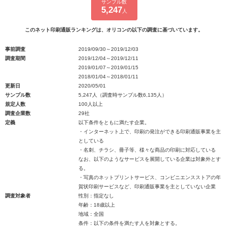
サンプル数
5,247
人
このネット印刷通販ランキングは、オリコンの以下の調査に基づいています。
事前調査
2019/09/30～2019/12/03
調査期間
2019/12/04～2019/12/11
2019/01/07～2019/01/15
2018/01/04～2018/01/11
更新日
2020/05/01
サンプル数
5,247人（調査時サンプル数6,135人）
規定人数
100人以上
調査企業数
29社
定義
以下条件をともに満たす企業。
・インターネット上で、印刷の発注ができる印刷通販事業を主
としている
・名刺、チラシ、冊子等、様々な商品の印刷に対応している
なお、以下のようなサービスを展開している企業は対象外とす
る。
・写真のネットプリントサービス、コンビニエンスストアの年
賀状印刷サービスなど、印刷通販事業を主としていない企業
調査対象者
性別：指定なし
年齢：18歳以上
地域：全国
条件：以下の条件を満たす人を対象とする。