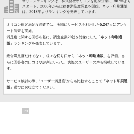
オリコンランキングは、株式会社オリコンを前身企業に1967年より
スタート。2006年からは顧客満足度調査を開始。ネット印刷通販
は、2018年よりランキングを発表しています。
オリコン顧客満足度調査では、実際にサービスを利用した
5,247
人にアンケ
ート調査を実施。
満足度に関する回答を基に、調査企業
29
社を対象にした「
ネット印刷通
販
」ランキングを発表しています。
総合満足度だけでなく、様々な切り口から「
ネット印刷通販
」を評価。さ
らに回答者の口コミや評判といった、実際のユーザーの声も掲載していま
す。
サービス検討の際、“ユーザー満足度”からも比較することで「
ネット印刷通
販
」選びにお役立てください。
PR