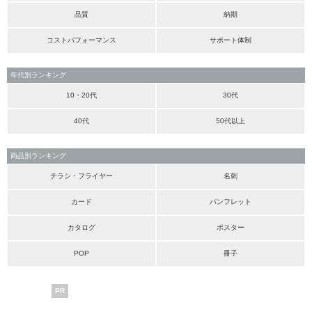
品質
納期
コストパフォーマンス
サポート体制
年代別ランキング
10・20代
30代
40代
50代以上
商品別ランキング
チラシ・フライヤー
名刺
カード
パンフレット
カタログ
ポスター
POP
冊子
PR