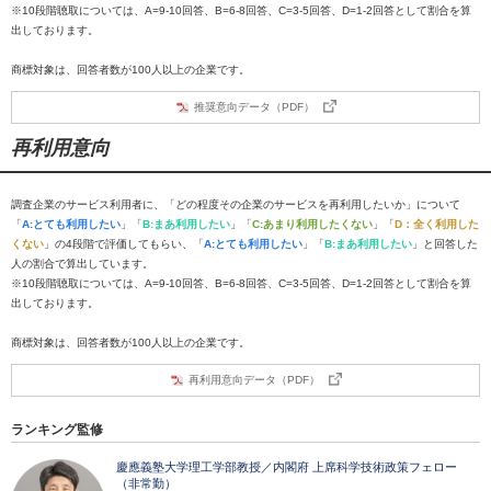
※10段階聴取については、A=9-10回答、B=6-8回答、C=3-5回答、D=1-2回答として割合を算
出しております。
商標対象は、回答者数が100人以上の企業です。
推奨意向データ（PDF）
再利用意向
調査企業のサービス利用者に、「どの程度その企業のサービスを再利用したいか」について
「
A:とても利用したい
」「
B:まあ利用したい
」「
C:あまり利用したくない
」「
D：全く利用した
くない
」の4段階で評価してもらい、「
A:とても利用したい
」「
B:まあ利用したい
」と回答した
人の割合で算出しています。
※10段階聴取については、A=9-10回答、B=6-8回答、C=3-5回答、D=1-2回答として割合を算
出しております。
商標対象は、回答者数が100人以上の企業です。
再利用意向データ（PDF）
ランキング監修
慶應義塾大学理工学部教授／内閣府 上席科学技術政策フェロー
（非常勤）