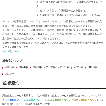
(1) 過去3年以内に印刷通販を利用し、印刷商品の注文を行った
人。
(2) ビジネス目的で、印刷商品の注文を行った人。
(3) 印刷商品を自ら受け取っており、品質を確認している人。
※オリコン顧客満足度ランキングは、データクリーニング（回収したデータから不正回答や異
常値を排除）および調査対象者条件から外れた回答を除外した上で作成しています。
※「総合ランキング」、「評価項目別」、部門の「業態別」においては有効回答者数が規定人
数を満たした企業のみランクイン対象となります。その他の部門においては有効回答者数が規
定人数の半数以上の企業がランクイン対象となります。
※総合得点が60.00点以上で、他人に薦めたくないと回答した人の割合が基準値以下の企業がラ
ンクイン対象となります。
≫ 詳細はこちら
過去ランキング
2025年
2024年
2023年
2022年
2021年
2020年
2019年
2018年
推奨意向
調査企業のサービス利用者に、「どの程度その企業のサービスを推奨したいか」について「
A:
とても薦めたい
」「
B:まあ薦めたい
」「
C:あまり薦めたくない
」「
D:全く薦めたくない
」の4段
階で評価をしてもらい比率を算出しています。