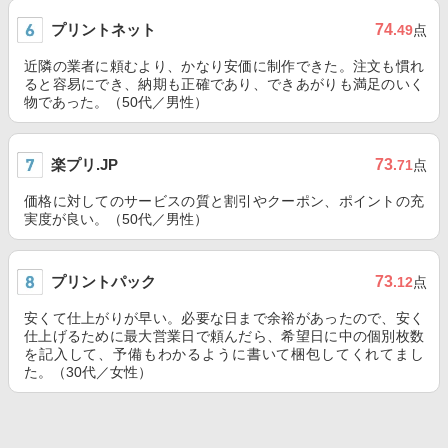
プリントネット
74
.49
点
近隣の業者に頼むより、かなり安価に制作できた。注文も慣れ
ると容易にでき、納期も正確であり、できあがりも満足のいく
物であった。（50代／男性）
楽プリ.JP
73
.71
点
価格に対してのサービスの質と割引やクーポン、ポイントの充
実度が良い。（50代／男性）
プリントパック
73
.12
点
安くて仕上がりが早い。必要な日まで余裕があったので、安く
仕上げるために最大営業日で頼んだら、希望日に中の個別枚数
を記入して、予備もわかるように書いて梱包してくれてまし
た。（30代／女性）