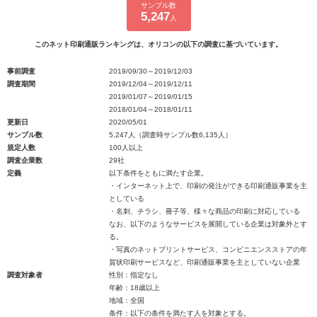
サンプル数
5,247
人
このネット印刷通販ランキングは、オリコンの以下の調査に基づいています。
事前調査
2019/09/30～2019/12/03
調査期間
2019/12/04～2019/12/11
2019/01/07～2019/01/15
2018/01/04～2018/01/11
更新日
2020/05/01
サンプル数
5,247人（調査時サンプル数6,135人）
規定人数
100人以上
調査企業数
29社
定義
以下条件をともに満たす企業。
・インターネット上で、印刷の発注ができる印刷通販事業を主
としている
・名刺、チラシ、冊子等、様々な商品の印刷に対応している
なお、以下のようなサービスを展開している企業は対象外とす
る。
・写真のネットプリントサービス、コンビニエンスストアの年
賀状印刷サービスなど、印刷通販事業を主としていない企業
調査対象者
性別：指定なし
年齢：18歳以上
地域：全国
条件：以下の条件を満たす人を対象とする。