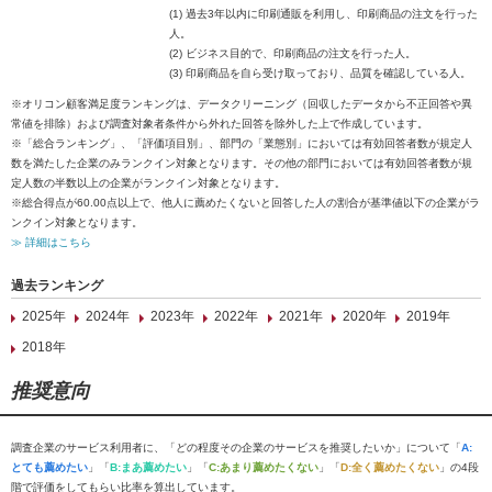
(1) 過去3年以内に印刷通販を利用し、印刷商品の注文を行った
人。
(2) ビジネス目的で、印刷商品の注文を行った人。
(3) 印刷商品を自ら受け取っており、品質を確認している人。
※オリコン顧客満足度ランキングは、データクリーニング（回収したデータから不正回答や異
常値を排除）および調査対象者条件から外れた回答を除外した上で作成しています。
※「総合ランキング」、「評価項目別」、部門の「業態別」においては有効回答者数が規定人
数を満たした企業のみランクイン対象となります。その他の部門においては有効回答者数が規
定人数の半数以上の企業がランクイン対象となります。
※総合得点が60.00点以上で、他人に薦めたくないと回答した人の割合が基準値以下の企業がラ
ンクイン対象となります。
≫ 詳細はこちら
過去ランキング
2025年
2024年
2023年
2022年
2021年
2020年
2019年
2018年
推奨意向
調査企業のサービス利用者に、「どの程度その企業のサービスを推奨したいか」について「
A:
とても薦めたい
」「
B:まあ薦めたい
」「
C:あまり薦めたくない
」「
D:全く薦めたくない
」の4段
階で評価をしてもらい比率を算出しています。