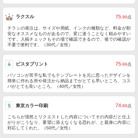
ラクスル
75
.90
点
チラシの発注は、サイズや用紙、インクの種類など、料金が割
安なオススメなものがあるので、変に迷うことなく頼みやすい
です。入稿チェックもその場で確認できるので、後での確認が
不要で便利です。（30代／女性）
ビスタプリント
75
.66
点
パソコンが苦手な私でもテンプレートを元に思ったデザインを
簡単に作れる所や発注から納品までがとても早いところ、コス
パがとても良いところ。（40代／女性）
東京カラー印刷
74
.60
点
こちらが漠然とリクエストした内容についてその内容だと仕上
がりがこうなり、要望に添えなくなる恐れが、と親身に内容に
対応してくれた。（50代／女性）