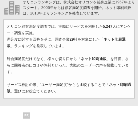
オリコンランキングは、株式会社オリコンを前身企業に1967年より
スタート。2006年からは顧客満足度調査を開始。ネット印刷通販
は、2018年よりランキングを発表しています。
オリコン顧客満足度調査では、実際にサービスを利用した
5,247
人にアンケ
ート調査を実施。
満足度に関する回答を基に、調査企業
29
社を対象にした「
ネット印刷通
販
」ランキングを発表しています。
総合満足度だけでなく、様々な切り口から「
ネット印刷通販
」を評価。さ
らに回答者の口コミや評判といった、実際のユーザーの声も掲載していま
す。
サービス検討の際、“ユーザー満足度”からも比較することで「
ネット印刷通
販
」選びにお役立てください。
PR