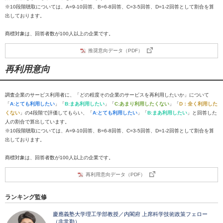
※10段階聴取については、A=9-10回答、B=6-8回答、C=3-5回答、D=1-2回答として割合を算
出しております。
商標対象は、回答者数が100人以上の企業です。
推奨意向データ（PDF）
再利用意向
調査企業のサービス利用者に、「どの程度その企業のサービスを再利用したいか」について
「
A:とても利用したい
」「
B:まあ利用したい
」「
C:あまり利用したくない
」「
D：全く利用した
くない
」の4段階で評価してもらい、「
A:とても利用したい
」「
B:まあ利用したい
」と回答した
人の割合で算出しています。
※10段階聴取については、A=9-10回答、B=6-8回答、C=3-5回答、D=1-2回答として割合を算
出しております。
商標対象は、回答者数が100人以上の企業です。
再利用意向データ（PDF）
ランキング監修
慶應義塾大学理工学部教授／内閣府 上席科学技術政策フェロー
（非常勤）