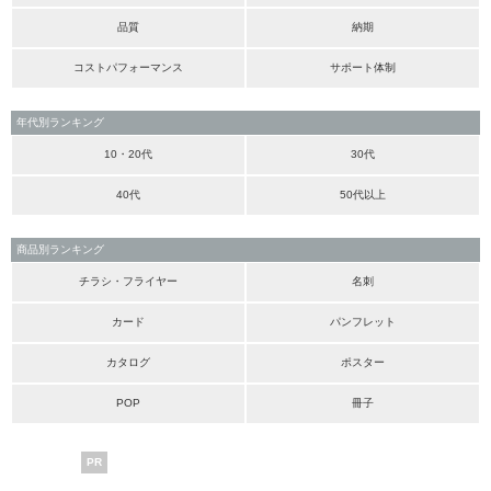
品質
納期
コストパフォーマンス
サポート体制
年代別ランキング
10・20代
30代
40代
50代以上
商品別ランキング
チラシ・フライヤー
名刺
カード
パンフレット
カタログ
ポスター
POP
冊子
PR