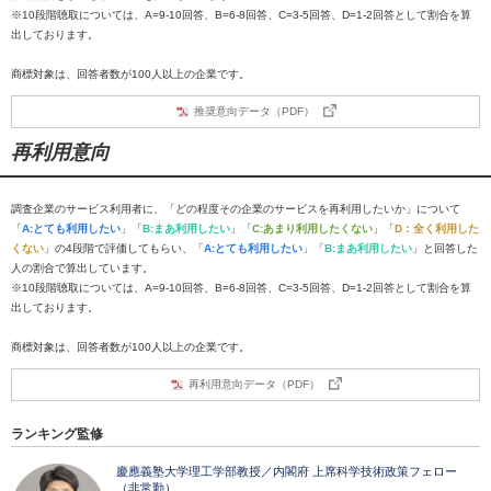
※10段階聴取については、A=9-10回答、B=6-8回答、C=3-5回答、D=1-2回答として割合を算
出しております。
商標対象は、回答者数が100人以上の企業です。
推奨意向データ（PDF）
再利用意向
調査企業のサービス利用者に、「どの程度その企業のサービスを再利用したいか」について
「
A:とても利用したい
」「
B:まあ利用したい
」「
C:あまり利用したくない
」「
D：全く利用した
くない
」の4段階で評価してもらい、「
A:とても利用したい
」「
B:まあ利用したい
」と回答した
人の割合で算出しています。
※10段階聴取については、A=9-10回答、B=6-8回答、C=3-5回答、D=1-2回答として割合を算
出しております。
商標対象は、回答者数が100人以上の企業です。
再利用意向データ（PDF）
ランキング監修
慶應義塾大学理工学部教授／内閣府 上席科学技術政策フェロー
（非常勤）