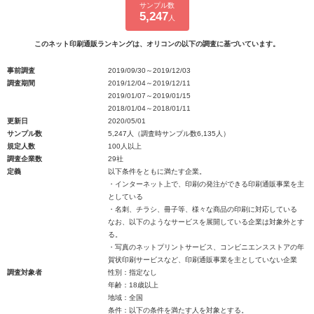
サンプル数
5,247
人
このネット印刷通販ランキングは、オリコンの以下の調査に基づいています。
事前調査
2019/09/30～2019/12/03
調査期間
2019/12/04～2019/12/11
2019/01/07～2019/01/15
2018/01/04～2018/01/11
更新日
2020/05/01
サンプル数
5,247人（調査時サンプル数6,135人）
規定人数
100人以上
調査企業数
29社
定義
以下条件をともに満たす企業。
・インターネット上で、印刷の発注ができる印刷通販事業を主
としている
・名刺、チラシ、冊子等、様々な商品の印刷に対応している
なお、以下のようなサービスを展開している企業は対象外とす
る。
・写真のネットプリントサービス、コンビニエンスストアの年
賀状印刷サービスなど、印刷通販事業を主としていない企業
調査対象者
性別：指定なし
年齢：18歳以上
地域：全国
条件：以下の条件を満たす人を対象とする。