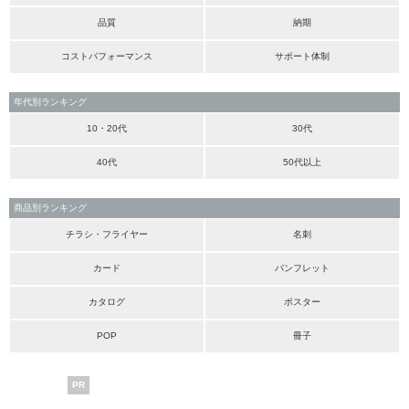
品質
納期
コストパフォーマンス
サポート体制
年代別ランキング
10・20代
30代
40代
50代以上
商品別ランキング
チラシ・フライヤー
名刺
カード
パンフレット
カタログ
ポスター
POP
冊子
PR