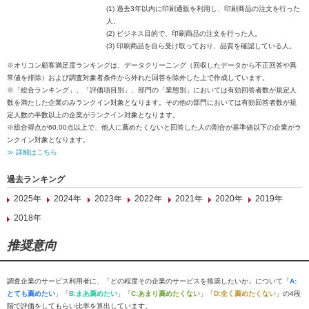
(1) 過去3年以内に印刷通販を利用し、印刷商品の注文を行った
人。
(2) ビジネス目的で、印刷商品の注文を行った人。
(3) 印刷商品を自ら受け取っており、品質を確認している人。
※オリコン顧客満足度ランキングは、データクリーニング（回収したデータから不正回答や異
常値を排除）および調査対象者条件から外れた回答を除外した上で作成しています。
※「総合ランキング」、「評価項目別」、部門の「業態別」においては有効回答者数が規定人
数を満たした企業のみランクイン対象となります。その他の部門においては有効回答者数が規
定人数の半数以上の企業がランクイン対象となります。
※総合得点が60.00点以上で、他人に薦めたくないと回答した人の割合が基準値以下の企業がラ
ンクイン対象となります。
≫ 詳細はこちら
過去ランキング
2025年
2024年
2023年
2022年
2021年
2020年
2019年
2018年
推奨意向
調査企業のサービス利用者に、「どの程度その企業のサービスを推奨したいか」について「
A:
とても薦めたい
」「
B:まあ薦めたい
」「
C:あまり薦めたくない
」「
D:全く薦めたくない
」の4段
階で評価をしてもらい比率を算出しています。