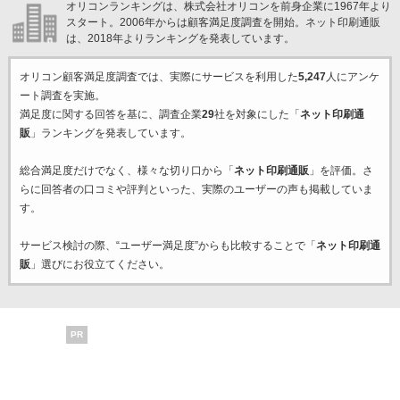
オリコンランキングは、株式会社オリコンを前身企業に1967年より
スタート。2006年からは顧客満足度調査を開始。ネット印刷通販
は、2018年よりランキングを発表しています。
オリコン顧客満足度調査では、実際にサービスを利用した
5,247
人にアンケ
ート調査を実施。
満足度に関する回答を基に、調査企業
29
社を対象にした「
ネット印刷通
販
」ランキングを発表しています。
総合満足度だけでなく、様々な切り口から「
ネット印刷通販
」を評価。さ
らに回答者の口コミや評判といった、実際のユーザーの声も掲載していま
す。
サービス検討の際、“ユーザー満足度”からも比較することで「
ネット印刷通
販
」選びにお役立てください。
PR