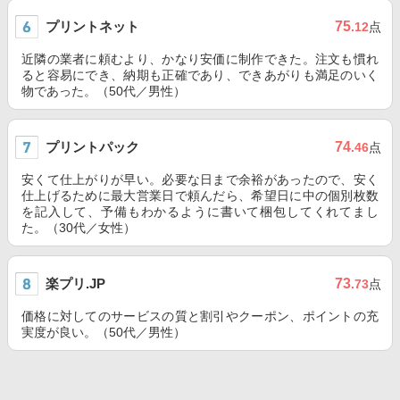
プリントネット
75
.12
点
近隣の業者に頼むより、かなり安価に制作できた。注文も慣れ
ると容易にでき、納期も正確であり、できあがりも満足のいく
物であった。（50代／男性）
プリントパック
74
.46
点
安くて仕上がりが早い。必要な日まで余裕があったので、安く
仕上げるために最大営業日で頼んだら、希望日に中の個別枚数
を記入して、予備もわかるように書いて梱包してくれてまし
た。（30代／女性）
楽プリ.JP
73
.73
点
価格に対してのサービスの質と割引やクーポン、ポイントの充
実度が良い。（50代／男性）