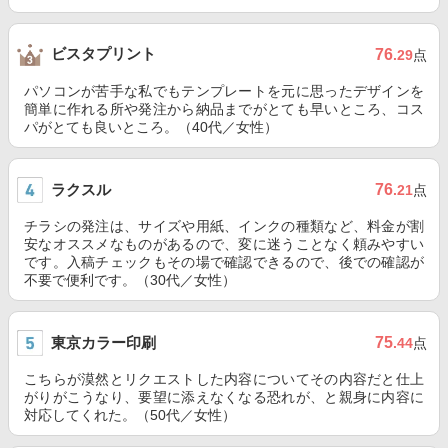
ビスタプリント
76
.29
点
パソコンが苦手な私でもテンプレートを元に思ったデザインを
簡単に作れる所や発注から納品までがとても早いところ、コス
パがとても良いところ。（40代／女性）
ラクスル
76
.21
点
チラシの発注は、サイズや用紙、インクの種類など、料金が割
安なオススメなものがあるので、変に迷うことなく頼みやすい
です。入稿チェックもその場で確認できるので、後での確認が
不要で便利です。（30代／女性）
東京カラー印刷
75
.44
点
こちらが漠然とリクエストした内容についてその内容だと仕上
がりがこうなり、要望に添えなくなる恐れが、と親身に内容に
対応してくれた。（50代／女性）