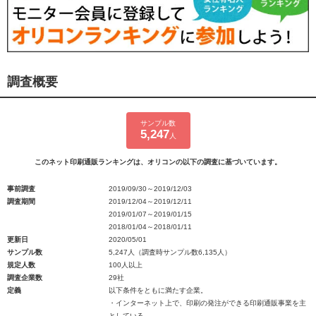
調査概要
サンプル数
5,247
人
このネット印刷通販ランキングは、オリコンの以下の調査に基づいています。
事前調査
2019/09/30～2019/12/03
調査期間
2019/12/04～2019/12/11
2019/01/07～2019/01/15
2018/01/04～2018/01/11
更新日
2020/05/01
サンプル数
5,247人（調査時サンプル数6,135人）
規定人数
100人以上
調査企業数
29社
定義
以下条件をともに満たす企業。
・インターネット上で、印刷の発注ができる印刷通販事業を主
としている