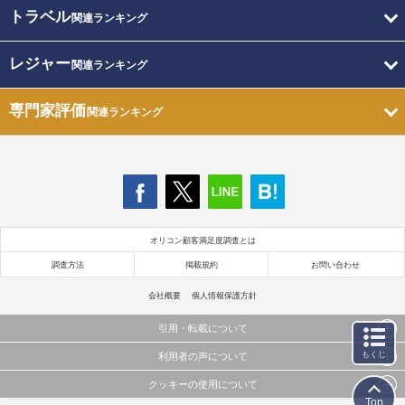
トラベル
関連ランキング
レジャー
関連ランキング
専門家評価
関連ランキング
オリコン顧客満足度調査とは
調査方法
掲載規約
お問い合わせ
会社概要
個人情報保護方針
引用・転載について
もくじ
利用者の声について
当サイトで公開されている情報（文字、写真、イラスト、画像データ等）及びこれらの配置・
編集および構造などについての著作権は株式会社oricon MEに帰属しております。
クッキーの使用について
当サイトに掲載している内容はすべてサービスの利用者が提出された見解・感想です。
これらの情報を権利者の許可なく無断転載・複製などの二次利用を行うことは固く禁じており
Top
弊社が内容について正確性を含め一切保証するものではありません。