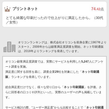
プリントネット
74
.42
点
とても綺麗な印刷だったので仕上がりに満足したから。（30代
／女性）
オリコンランキングは、株式会社オリコンを前身企業に1967年より
スタート。2006年からは顧客満足度調査を開始。ネット印刷通販
は、2018年よりランキングを発表しています。
オリコン顧客満足度調査では、実際にサービスを利用した
5,247
人にアンケ
ート調査を実施。
満足度に関する回答を基に、調査企業
29
社を対象にした「
ネット印刷通
販
」ランキングを発表しています。
総合満足度だけでなく、様々な切り口から「
ネット印刷通販
」を評価。さ
らに回答者の口コミや評判といった、実際のユーザーの声も掲載していま
す。
サービス検討の際、“ユーザー満足度”からも比較することで「
ネット印刷通