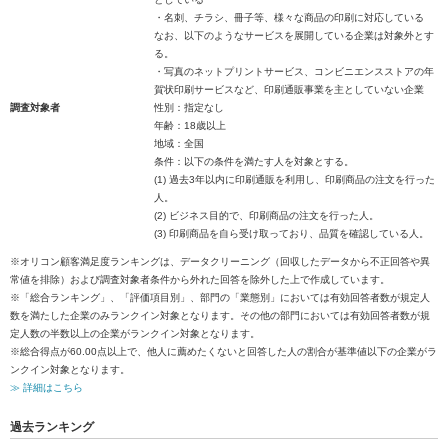
・名刺、チラシ、冊子等、様々な商品の印刷に対応している
なお、以下のようなサービスを展開している企業は対象外とす
る。
・写真のネットプリントサービス、コンビニエンスストアの年
賀状印刷サービスなど、印刷通販事業を主としていない企業
調査対象者
性別：指定なし
年齢：18歳以上
地域：全国
条件：以下の条件を満たす人を対象とする。
(1) 過去3年以内に印刷通販を利用し、印刷商品の注文を行った
人。
(2) ビジネス目的で、印刷商品の注文を行った人。
(3) 印刷商品を自ら受け取っており、品質を確認している人。
※オリコン顧客満足度ランキングは、データクリーニング（回収したデータから不正回答や異
常値を排除）および調査対象者条件から外れた回答を除外した上で作成しています。
※「総合ランキング」、「評価項目別」、部門の「業態別」においては有効回答者数が規定人
数を満たした企業のみランクイン対象となります。その他の部門においては有効回答者数が規
定人数の半数以上の企業がランクイン対象となります。
※総合得点が60.00点以上で、他人に薦めたくないと回答した人の割合が基準値以下の企業がラ
ンクイン対象となります。
≫ 詳細はこちら
過去ランキング