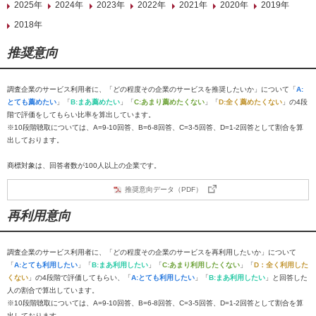
2025年
2024年
2023年
2022年
2021年
2020年
2019年
2018年
推奨意向
調査企業のサービス利用者に、「どの程度その企業のサービスを推奨したいか」について「
A:
とても薦めたい
」「
B:まあ薦めたい
」「
C:あまり薦めたくない
」「
D:全く薦めたくない
」の4段
階で評価をしてもらい比率を算出しています。
※10段階聴取については、A=9-10回答、B=6-8回答、C=3-5回答、D=1-2回答として割合を算
出しております。
商標対象は、回答者数が100人以上の企業です。
推奨意向データ（PDF）
再利用意向
調査企業のサービス利用者に、「どの程度その企業のサービスを再利用したいか」について
「
A:とても利用したい
」「
B:まあ利用したい
」「
C:あまり利用したくない
」「
D：全く利用した
くない
」の4段階で評価してもらい、「
A:とても利用したい
」「
B:まあ利用したい
」と回答した
人の割合で算出しています。
※10段階聴取については、A=9-10回答、B=6-8回答、C=3-5回答、D=1-2回答として割合を算
出しております。