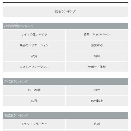
総合ランキング
評価項目別ランキング
サイトの使いやすさ
特典・キャンペーン
商品のバリエーション
注文対応
品質
納期
コストパフォーマンス
サポート体制
年代別ランキング
10・20代
30代
40代
50代以上
商品別ランキング
チラシ・フライヤー
名刺