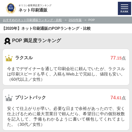
オリコン顧客満足度ランキング
ネット印刷通販
おすすめのネット印刷通販ランキング・比較
2020年版
POP
【2020年】ネット印刷通販のPOPランキング・比較
POP 満足度ランキング
ラクスル
77
.15
点
今までデザイナーを通して印刷会社に頼んでいたが、ラクスル
は印刷スピードも早く、入稿もWeb上で完結し、値段も安い。
（60代以上／女性）
プリントパック
74
.61
点
安くて仕上がりが早い。必要な日まで余裕があったので、安く
仕上げるために最大営業日で頼んだら、希望日に中の個別枚数
を記入して、予備もわかるように書いて梱包してくれてまし
た。（30代／女性）