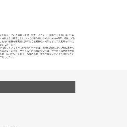
で公開されている情報（文字、写真、イラスト、画像データ等）及びこれ
・編集および構造などについての著作権は株式会社oricon MEに帰属してお
これらの情報を権利者の許可なく無断転載・複製などの二次利用を行うこ
禁じております。
で掲載しているすべての情報やデータは、当社の調査に基づいた結果から
ものとなりますが、サービスへの感想については、サービスの利用者が提
見解・感想となっており、当社の見解・意見ではないことをご理解いただ
ご覧ください。