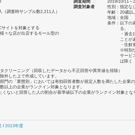
0
調査期間
2019/10/11～2
調査対象者
性別：指定な
33人（調査時サンプル数2,211人）
年齢：20歳以
地域：全国
条件：以下の
Cサイトを対象とする
る。
様々な店が出店するモール型の
・過去
ことが
・生鮮
※特別
サービ
は除く
タクリーニング（回収したデータから不正回答や異常値を排除）
除外した上で作成しています。
部門の「業態別」においては有効回答者数が規定人数を満たした企業の
数以上の企業がランクイン対象となります。
薦めたくないと回答した人の割合が基準値以下の企業がランクイン対象とな
度
/
2013年度