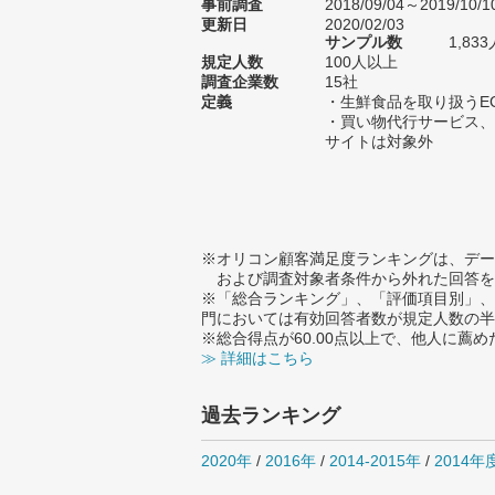
事前調査
2018/09/04～2019/10/1
更新日
2020/02/03
サンプル数
1,8
規定人数
100人以上
調査企業数
15社
定義
・生鮮食品を取り扱うE
・買い物代行サービス、
サイトは対象外
※オリコン顧客満足度ランキングは、デー
および調査対象者条件から外れた回答を
※「総合ランキング」、「評価項目別」、
門においては有効回答者数が規定人数の半
※総合得点が60.00点以上で、他人に
≫ 詳細はこちら
過去ランキング
2020年
/
2016年
/
2014-2015年
/
2014年