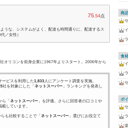
商
75
.54
点
るような、システムがよく、配達も時間通りに、配達するス
0代／女性）
食
オリコンを前身企業に1967年よりスタート。2006年から
サービスを利用した
1,833
人にアンケート調査を実施。
15
社を対象にした「
ネットスーパー
」ランキングを発表し
ポ
から「
ネットスーパー
」を評価。さらに回答者の口コミや
掲載しています。
からも比較することで「
ネットスーパー
」選びにお役立て