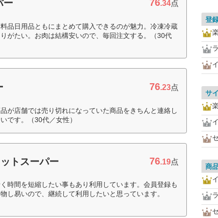
76
パー
.34
点
登
食料品日用品ともにまとめて購入できるのが魅力。冷凍冷蔵
りがたい。お肉は結構安いので、毎回注文する。（30代
76
ー
.23
点
サ
商品が店舗では売り切れになっていた商品をきちんと連絡し
いです。（30代／女性）
76
ネットスーパー
.19
点
商
行く時間を短縮したい事もあり利用しています。会員登録も
い物し易いので、継続して利用したいと思っています。