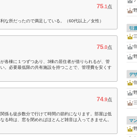
75
.1
点
利な所だったので満足している。（60代以上／女性）
引
75
.0
点
が各棟に１つずつあり、3棟の居住者が借りられるが、管
ない。必要最低限の共有施設を持つことで、管理費を安くす
デ
74
.9
点
政関係も徒歩数分で行けて時間の節約になります。部屋は低
になる時は、窓を閉めればほとんど雑音は入ってきません。
マ