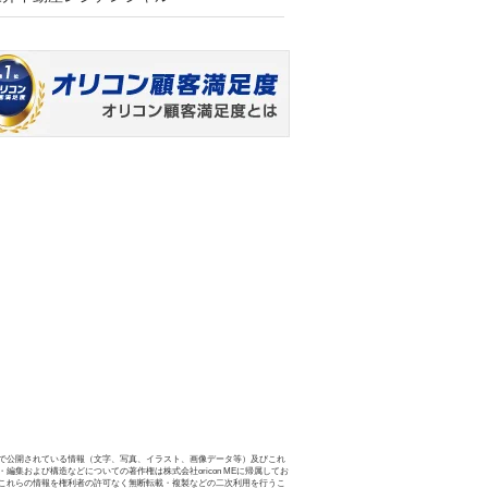
で公開されている情報（文字、写真、イラスト、画像データ等）及びこれ
・編集および構造などについての著作権は株式会社oricon MEに帰属してお
これらの情報を権利者の許可なく無断転載・複製などの二次利用を行うこ