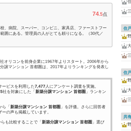
74
.5
点
学校、病院、スーパー、コンビニ、家具店、ファーストフー
住
範囲にある。管理員の人がとても頼りになる。（30代／
オリコンを前身企業に1967年よりスタート。2006年から
分譲マンション 首都圏は、2017年よりランキングを発表し
住
サービスを利用した
7,477
人にアンケート調査を実施。
65
社を対象にした「
新築分譲マンション 首都圏
」ランキン
から「
新築分譲マンション 首都圏
」を評価。さらに回答者
ザーの声も掲載しています。
共
からも比較することで「
新築分譲マンション 首都圏
」選び