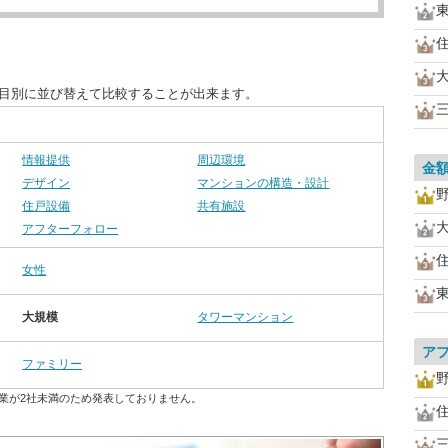
項目別に並び替えて比較することが出来ます。
情報提供
周辺環境
金
デザイン
マンションの構造・設計
住戸設備
共有施設
アフターフォロー
女性
大規模
タワーマンション
ア
ファミリー
業が2社未満のため発表しておりません。