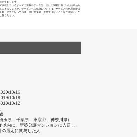
禁じております。
で掲載しているすべての情報やデータは、当社の調査に基づいた結果から
ものとなりますが、サービスへの感想については、サービスの利用者が提
見解・感想となっており、当社の見解・意見ではないことをご理解いただ
ご覧ください。
020/10/16
019/10/18
018/10/12
し
歳
(埼玉県、千葉県、東京都、神奈川県)
2年以内に、新築分譲マンションに入居し、
件の選定に関与した人