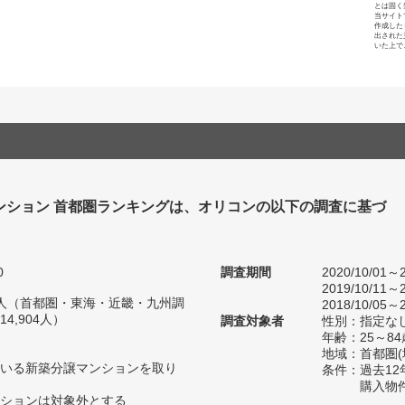
とは固く
当サイト
作成した
出された
いた上で
ンション 首都圏ランキングは、オリコンの以下の調査に基づ
0
調査期間
2020/10/01～2
2019/10/11～2
77人（首都圏・東海・近畿・九州調
2018/10/05～2
4,904人）
調査対象者
性別：指定な
年齢：25～84
地域：首都圏
いる新築分譲マンションを取り
条件：過去1
購入物
ションは対象外とする