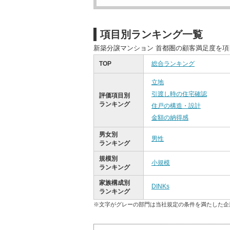
項目別ランキング一覧
新築分譲マンション 首都圏の顧客満足度を
TOP
総合ランキング
立地
引渡し時の住宅確認
評価項目別
ランキング
住戸の構造・設計
金額の納得感
男女別
男性
ランキング
規模別
小規模
ランキング
家族構成別
DINKs
ランキング
※文字がグレーの部門は当社規定の条件を満たした企