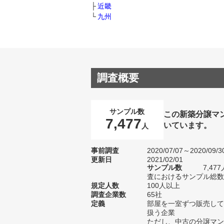
近畿
九州
調査概要
サンプル数
この新築分譲マ
7,477
いています。
人
事前調査
2020/07/07～2020/09/3
更新日
2021/02/01
サンプル数
7,4
査におけるサンプル総数1
規定人数
100人以上
調査企業数
65社
定義
部屋を一室ずつ販売して
扱う企業
ただし、中古の分譲マン