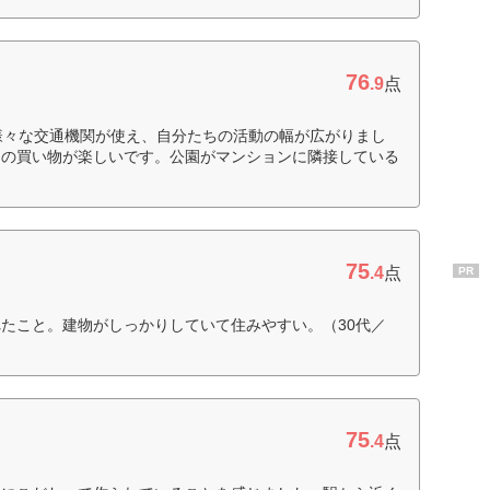
76
.9
点
様々な交通機関が使え、自分たちの活動の幅が広がりまし
々の買い物が楽しいです。公園がマンションに隣接している
75
.4
点
PR
たこと。建物がしっかりしていて住みやすい。（30代／
75
.4
点