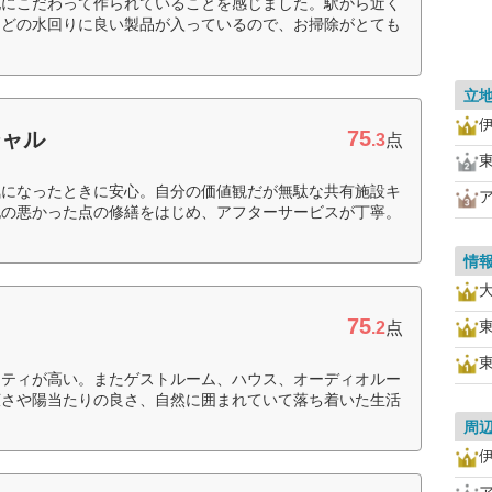
地にこだわって作られていることを感じました。駅から近く
などの水回りに良い製品が入っているので、お掃除がとても
立
75
シャル
.3
点
気になったときに安心。自分の価値観だが無駄な共有施設キ
記の悪かった点の修繕をはじめ、アフターサービスが丁寧。
情
75
.2
点
リティが高い。またゲストルーム、ハウス、オーディオルー
広さや陽当たりの良さ、自然に囲まれていて落ち着いた生活
周