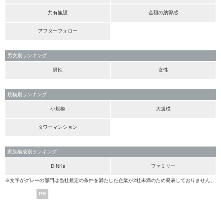
共有施設
金額の納得感
アフターフォロー
男女別ランキング
男性
女性
規模別ランキング
小規模
大規模
タワーマンション
家族構成別ランキング
DINKs
ファミリー
※文字がグレーの部門は当社規定の条件を満たした企業が2社未満のため発表しておりません。
PR