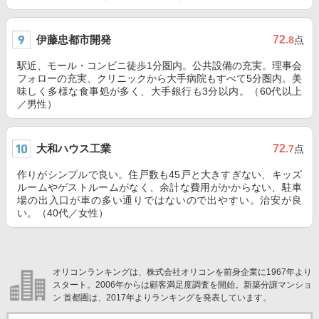
伊藤忠都市開発
72
.8
点
駅近、モール・コンビニ徒歩1分圏内。公共設備の充実。理事会
フォローの充実、クリニックから大手病院もすべて5分圏内。美
味しく多様な食事処が多く、大手銀行も3分以内。（60代以上
／男性）
大和ハウス工業
72
.7
点
作りがシンプルで良い。住戸数も45戸と大きすぎない、キッズ
ルームやゲストルームがなく、余計な費用がかからない、駐車
場の出入口が車の多い通りではないので出やすい。治安が良
い。（40代／女性）
オリコンランキングは、株式会社オリコンを前身企業に1967年より
スタート。2006年からは顧客満足度調査を開始。新築分譲マンショ
ン 首都圏は、2017年よりランキングを発表しています。