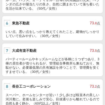
ルーム、ハウス、オーディオルーム等の共用施設の充実。ベラ
ンダの広さや陽当たりの良さ、自然に囲まれていて落ち着いた
生活が出来ている。（50代／女性）
東急不動産
73
.8
点
いい点、悪い点をしっかり教えてくれたこと。建物がしっかり
していて住みやすい。（30代／女性）
大成有楽不動産
73
.5
点
パーティールームやキッズルームなどが各棟に１つずつあり、3
棟の居住者が借りられるが、管理組合事務所も兼ねており、無
駄がない。必要最低限の共有施設を持つことで、管理費を安く
すませている。（30代／女性）
長谷工コーポレーション
73
.2
点
スーパー、ホームセンターが近い！少し歩けば桜並木の美しい
河川敷に。老後も楽しみで安心。目抜通りから離れているので
自然も多く静か。（60代以上／女性）