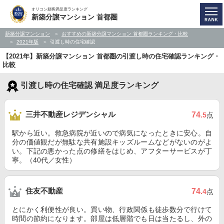
オリコン顧客満足度ランキング
新築分譲マンション 首都圏
新築分譲マンション
おすすめの新築分譲マンション 首都圏ランキング・比較
2021年版
引渡し時の住宅確認
【2021年】新築分譲マンション 首都圏の引渡し時の住宅確認ランキング・
比較
引渡し時の住宅確認 満足度ランキング
三井不動産レジデンシャル
74
.5
点
駅から近い。救急病院が近いので病気になったときに安心。自
分の価値観だが無駄な共有施設キッズルームなどがないのがよ
い。下記の悪かった点の修繕をはじめ、アフターサービスが丁
寧。（40代／女性）
住友不動産
74
.4
点
とにかく利便性が良い。買い物、行政関係も徒歩数分で行けて
時間の節約になります。部屋は低層階でも日は当たるし、外の