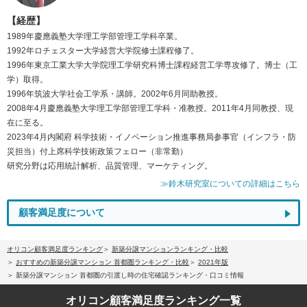
【経歴】
1989年慶應義塾大学理工学部管理工学科卒業。
1992年ロチェスター大学経営大学院修士課程修了。
1996年東京工業大学大学院理工学研究科博士課程経営工学専攻修了。博士（工
学）取得。
1996年筑波大学社会工学系・講師。2002年6月同助教授。
2008年4月慶應義塾大学理工学部管理工学科・准教授。2011年4月同教授、現
在に至る。
2023年4月内閣府 科学技術・イノベーション推進事務局参事官（インフラ・防
災担当）付上席科学技術政策フェロー（非常勤）
研究分野は応用統計解析、品質管理、マーケティング。
≫鈴木研究室についての詳細はこちら
顧客満足度について
オリコン顧客満足度ランキング
新築分譲マンションランキング・比較
おすすめの新築分譲マンション 首都圏ランキング・比較
2021年版
新築分譲マンション 首都圏の引渡し時の住宅確認ランキング・口コミ情報
オリコン顧客満足度
ランキング一覧