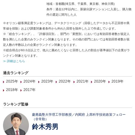
地域：首都圏(埼玉県、千葉県、東京都、神奈川県)
条件：過去12年以内に、新築分譲マンションに入居し、購入物
件の選定に関与した人
※オリコン顧客満足度ランキングは、データクリーニング（回収したデータから不正回答や異
常値を排除）および調査対象者条件から外れた回答を除外した上で作成しています。
※「総合ランキング」、「評価項目別」、部門の「業態別」においては有効回答者数が規定人
数を満たした企業のみランクイン対象となります。その他の部門においては有効回答者数が規
定人数の半数以上の企業がランクイン対象となります。
※総合得点が60.0点以上で、他人に薦めたくないと回答した人の割合が基準値以下の企業がラ
ンクイン対象となります。
≫ 詳細はこちら
過去ランキング
2025年
2024年
2023年
2022年
2021年
2020年
2019年
2018年
2017年
ランキング監修
慶應義塾大学理工学部教授／内閣府 上席科学技術政策フェロー
（非常勤）
鈴木秀男