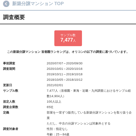
新築分譲マンション TOP
調査概要
サンプル数
7,477
人
この新築分譲マンション 首都圏ランキングは、オリコンの以下の調査に基づいています。
事前調査
2020/07/07～2020/09/30
調査期間
2020/10/01～2020/10/16
2019/10/11～2019/10/18
2018/10/05～2018/10/12
更新日
2021/02/01
サンプル数
7,477人（首都圏・東海・近畿・九州調査におけるサンプル総
数14,904人）
規定人数
100人以上
調査企業数
65社
定義
部屋を一室ずつ販売している新築分譲マンションを取り扱う企
業
ただし、中古の分譲マンションは対象外とする
調査対象者
性別：指定なし
年齢：25～84歳