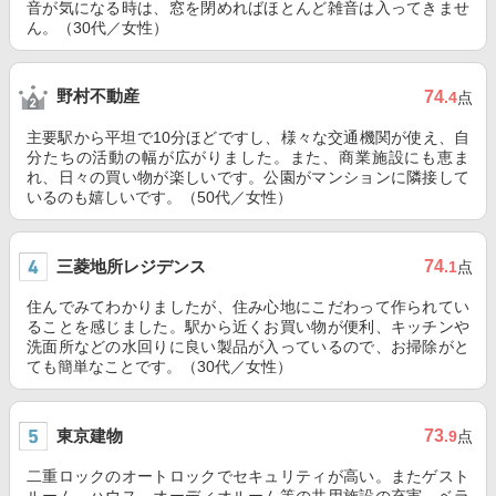
音が気になる時は、窓を閉めればほとんど雑音は入ってきませ
ん。（30代／女性）
野村不動産
74
.4
点
主要駅から平坦で10分ほどですし、様々な交通機関が使え、自
分たちの活動の幅が広がりました。また、商業施設にも恵ま
れ、日々の買い物が楽しいです。公園がマンションに隣接して
いるのも嬉しいです。（50代／女性）
三菱地所レジデンス
74
.1
点
住んでみてわかりましたが、住み心地にこだわって作られてい
ることを感じました。駅から近くお買い物が便利、キッチンや
洗面所などの水回りに良い製品が入っているので、お掃除がと
ても簡単なことです。（30代／女性）
東京建物
73
.9
点
二重ロックのオートロックでセキュリティが高い。またゲスト