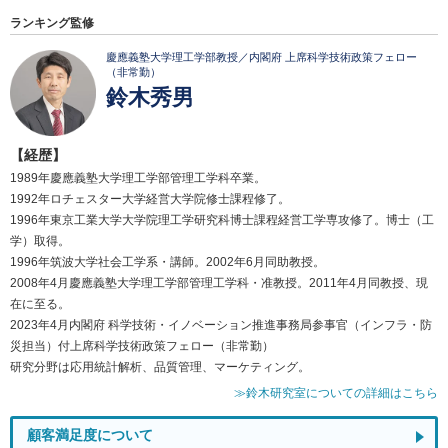
ランキング監修
慶應義塾大学理工学部教授／内閣府 上席科学技術政策フェロー
（非常勤）
鈴木秀男
【経歴】
1989年慶應義塾大学理工学部管理工学科卒業。
1992年ロチェスター大学経営大学院修士課程修了。
1996年東京工業大学大学院理工学研究科博士課程経営工学専攻修了。博士（工
学）取得。
1996年筑波大学社会工学系・講師。2002年6月同助教授。
2008年4月慶應義塾大学理工学部管理工学科・准教授。2011年4月同教授、現
在に至る。
2023年4月内閣府 科学技術・イノベーション推進事務局参事官（インフラ・防
災担当）付上席科学技術政策フェロー（非常勤）
研究分野は応用統計解析、品質管理、マーケティング。
≫鈴木研究室についての詳細はこちら
顧客満足度について