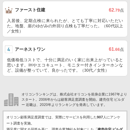
ファースト住建
62
.79
点
入居後、定期点検に来られたが、とても丁寧に対応いただい
た。地盤、崖のゆがみの外回り点検も丁寧だった。（60代以上
／女性）
アーネストワン
61
.66
点
低価格低コストで、十分に満足のいく家に出来上がっていると
思います。IHやエコキュート、モニター付きインターホンな
ど、設備が整っていて、良かったです。（30代／女性）
オリコンランキングは、株式会社オリコンを前身企業に1967年より
スタート。2006年からは顧客満足度調査を開始。建売住宅 ビルダ
ー 近畿は、2020年よりランキングを発表しています。
オリコン顧客満足度調査では、実際にサービスを利用した
907
人にアンケ
ート調査を実施。
満足度に関する回答を基に、調査企業
39
社を対象にした「
建売住宅 ビルダ