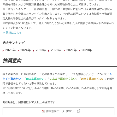
常値を排除）および調査対象者条件から外れた回答を除外した上で作成しています。
※「総合ランキング」、「評価項目別」、部門の「業態別」においては有効回答者数が規定人
数を満たした企業のみランクイン対象となります。その他の部門においては有効回答者数が規
定人数の半数以上の企業がランクイン対象となります。
※総合得点が50.00点以上で、他人に薦めたくないと回答した人の割合が基準値以下の企業がラ
ンクイン対象となります。
≫ 詳細はこちら
過去ランキング
2025年
2024年
2023年
2022年
2021年
2020年
推奨意向
調査企業のサービス利用者に、「どの程度その企業のサービスを推奨したいか」について「
A:
とても薦めたい
」「
B:まあ薦めたい
」「
C:あまり薦めたくない
」「
D:全く薦めたくない
」の4段
階で評価をしてもらい比率を算出しています。
※10段階聴取については、A=9-10回答、B=6-8回答、C=3-5回答、D=1-2回答として割合を算
出しております。
商標対象は、回答者数が50人以上の企業です。
推奨意向データ（PDF）