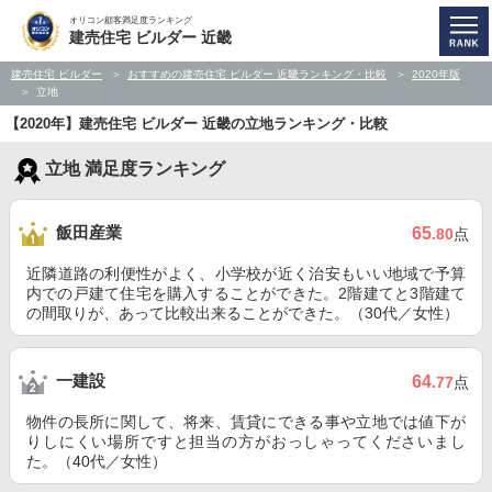
オリコン顧客満足度ランキング
建売住宅 ビルダー 近畿
建売住宅 ビルダー
おすすめの建売住宅 ビルダー 近畿ランキング・比較
2020年版
立地
【2020年】建売住宅 ビルダー 近畿の立地ランキング・比較
立地 満足度ランキング
飯田産業
65
.80
点
近隣道路の利便性がよく、小学校が近く治安もいい地域で予算
内での戸建て住宅を購入することができた。2階建てと3階建て
の間取りが、あって比較出来ることができた。（30代／女性）
一建設
64
.77
点
物件の長所に関して、将来、賃貸にできる事や立地では値下が
りしにくい場所ですと担当の方がおっしゃってくださいまし
た。（40代／女性）