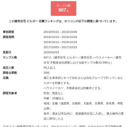
サンプル数
907
人
この建売住宅 ビルダー 近畿ランキングは、オリコンの以下の調査に基づいています。
事前調査
2019/05/22～2019/10/09
調査期間
2019/10/10～2019/10/29
2018/10/12～2018/10/19
2017/10/05～2017/10/23
更新日
2020/02/03
サンプル数
907人（建売住宅 ビルダー／建売住宅 ハウスメーカー／建売
住宅 不動産会社調査における総サンプル数10,589人）
規定人数
50人以上
調査企業数
39社
定義
施工を基本的にすべて自社または自社グループで行っているビ
ルダーを対象とする。
ハウスメーカー、不動産会社は対象外とする。
調査対象者
性別：指定なし
年齢：25歳以上
地域：近畿（滋賀県、京都府、大阪府、兵庫県、奈良県、和歌
山県）
条件：過去12年以内に、新築建売住宅に入居し、購入物件の選
定に関与した人
※オリコン顧客満足度ランキングは、データクリーニング（回収したデータから不正回答や異