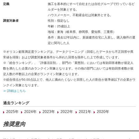
定義
施工を基本的にすべて自社または自社グループで行っているビ
ルダーを対象とする。
ハウスメーカー、不動産会社は対象外とする。
調査対象者
性別：指定なし
年齢：25歳以上
地域：東海（岐阜県、静岡県、愛知県、三重県）
条件：過去12年以内に、新築建売住宅に入居し、購入物件の選
定に関与した人
※オリコン顧客満足度ランキングは、データクリーニング（回収したデータから不正回答や異
常値を排除）および調査対象者条件から外れた回答を除外した上で作成しています。
※「総合ランキング」、「評価項目別」、部門の「業態別」においては有効回答者数が規定人
数を満たした企業のみランクイン対象となります。その他の部門においては有効回答者数が規
定人数の半数以上の企業がランクイン対象となります。
※総合得点が50.00点以上で、他人に薦めたくないと回答した人の割合が基準値以下の企業がラ
ンクイン対象となります。
≫ 詳細はこちら
過去ランキング
2025年
2024年
2023年
2022年
2021年
2020年
推奨意向