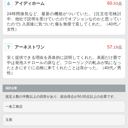
アイディホーム
60
.53
点
24時間換気など、最新の機能がついていた。 (注文住宅検討
中、他社で説明を受けていたのでオプションなのかと思ってい
たので) 入居後に気づいた傷を無償で直してくれた。（40代／
女性）
アーネストワン
57
.19
点
安く提供できる理由を具体的に説明してくれた。表面だけ畳で
中は発泡スチロールの床など。フローリングの軋みが気になっ
たときにすぐに点検に来てくれたことは良かった。（40代／男
性）
高評企業
規定人数の半数以上の回答があり、総合得点が50.00点以上の企業です。
一条工務店
玉善