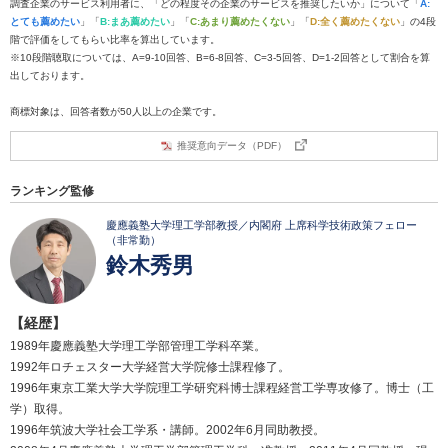
調査企業のサービス利用者に、「どの程度その企業のサービスを推奨したいか」について「
A:
とても薦めたい
」「
B:まあ薦めたい
」「
C:あまり薦めたくない
」「
D:全く薦めたくない
」の4段
階で評価をしてもらい比率を算出しています。
※10段階聴取については、A=9-10回答、B=6-8回答、C=3-5回答、D=1-2回答として割合を算
出しております。
商標対象は、回答者数が50人以上の企業です。
推奨意向データ（PDF）
ランキング監修
慶應義塾大学理工学部教授／内閣府 上席科学技術政策フェロー
（非常勤）
鈴木秀男
【経歴】
1989年慶應義塾大学理工学部管理工学科卒業。
1992年ロチェスター大学経営大学院修士課程修了。
1996年東京工業大学大学院理工学研究科博士課程経営工学専攻修了。博士（工
学）取得。
1996年筑波大学社会工学系・講師。2002年6月同助教授。