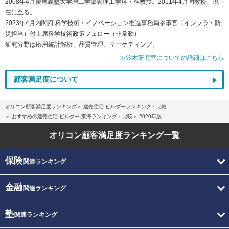
2008年4月慶應義塾大学理工学部管理工学科・准教授。2011年4月同教授、現
在に至る。
2023年4月内閣府 科学技術・イノベーション推進事務局参事官（インフラ・防
災担当）付上席科学技術政策フェロー（非常勤）
研究分野は応用統計解析、品質管理、マーケティング。
≫鈴木研究室についての詳細はこちら
顧客満足度について
オリコン顧客満足度ランキング
建売住宅 ビルダーランキング・比較
おすすめの建売住宅 ビルダー 東海ランキング・比較
2020年版
オリコン顧客満足度
ランキング一覧
保険
関連ランキング
金融
関連ランキング
塾
関連ランキング