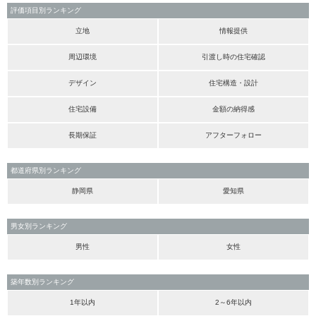
評価項目別ランキング
立地
情報提供
周辺環境
引渡し時の住宅確認
デザイン
住宅構造・設計
住宅設備
金額の納得感
長期保証
アフターフォロー
都道府県別ランキング
静岡県
愛知県
男女別ランキング
男性
女性
築年数別ランキング
1年以内
2～6年以内