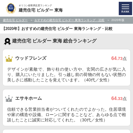
オリコン顧客満足度ランキング
建売住宅 ビルダー 東海
建売住宅 ビルダー
おすすめの建売住宅 ビルダー 東海ランキング・比較
2020年版
【2020年】おすすめの建売住宅 ビルダー 東海ランキング・比較
建売住宅 ビルダー 東海 総合ランキング
ウッドフレンズ
64
.73
点
デザインが素敵で、飾り柱の使い方や、玄関の広さが気に入
り、購入にいたりました。引っ越し前の荷物の何もない状態の
美しさに感動したことを覚えています。（40代／女性）
エサキホーム
64
.33
点
信頼できる営業担当者がついてくれたのでよかった。住居環境
や家の構造や設備、ローンに関することなど、あらゆる点で相
談したことに誠実に対応してくれた。（30代／女性）