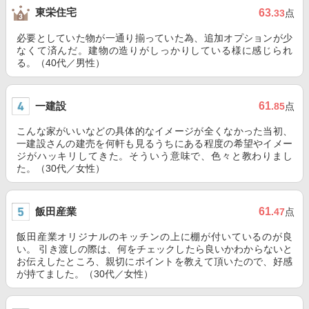
東栄住宅
63
.33
点
必要としていた物が一通り揃っていた為、追加オプションが少
なくて済んだ。建物の造りがしっかりしている様に感じられ
る。（40代／男性）
一建設
61
.85
点
こんな家がいいなどの具体的なイメージが全くなかった当初、
一建設さんの建売を何軒も見るうちにある程度の希望やイメー
ジがハッキリしてきた。そういう意味で、色々と教わりまし
た。（30代／女性）
飯田産業
61
.47
点
飯田産業オリジナルのキッチンの上に棚が付いているのが良
い。 引き渡しの際は、何をチェックしたら良いかわからないと
お伝えしたところ、親切にポイントを教えて頂いたので、好感
が持てました。（30代／女性）