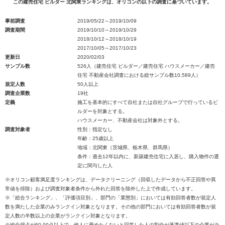
この建売住宅 ビルダー 北関東ランキングは、オリコンの以下の調査に基づいています。
事前調査
2019/05/22～2019/10/09
調査期間
2019/10/10～2019/10/29
2018/10/12～2018/10/19
2017/10/05～2017/10/23
更新日
2020/02/03
サンプル数
526人（建売住宅 ビルダー／建売住宅 ハウスメーカー／建売
住宅 不動産会社調査における総サンプル数10,589人）
規定人数
50人以上
調査企業数
19社
定義
施工を基本的にすべて自社または自社グループで行っているビ
ルダーを対象とする。
ハウスメーカー、不動産会社は対象外とする。
調査対象者
性別：指定なし
年齢：25歳以上
地域：北関東（茨城県、栃木県、群馬県）
条件：過去12年以内に、新築建売住宅に入居し、購入物件の選
定に関与した人
※オリコン顧客満足度ランキングは、データクリーニング（回収したデータから不正回答や異
常値を排除）および調査対象者条件から外れた回答を除外した上で作成しています。
※「総合ランキング」、「評価項目別」、部門の「業態別」においては有効回答者数が規定人
数を満たした企業のみランクイン対象となります。その他の部門においては有効回答者数が規
定人数の半数以上の企業がランクイン対象となります。
※総合得点が60.00点以上で、他人に薦めたくないと回答した人の割合が基準値以下の企業がラ