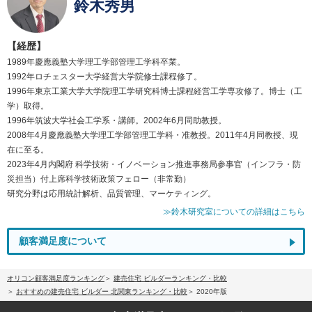
鈴木秀男
【経歴】
1989年慶應義塾大学理工学部管理工学科卒業。
1992年ロチェスター大学経営大学院修士課程修了。
1996年東京工業大学大学院理工学研究科博士課程経営工学専攻修了。博士（工
学）取得。
1996年筑波大学社会工学系・講師。2002年6月同助教授。
2008年4月慶應義塾大学理工学部管理工学科・准教授。2011年4月同教授、現
在に至る。
2023年4月内閣府 科学技術・イノベーション推進事務局参事官（インフラ・防
災担当）付上席科学技術政策フェロー（非常勤）
研究分野は応用統計解析、品質管理、マーケティング。
≫鈴木研究室についての詳細はこちら
顧客満足度について
オリコン顧客満足度ランキング
建売住宅 ビルダーランキング・比較
おすすめの建売住宅 ビルダー 北関東ランキング・比較
2020年版