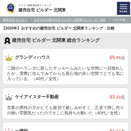
オリコン顧客満足度ランキング
建売住宅 ビルダー 北関東
建売住宅 ビルダー
おすすめの建売住宅 ビルダー 北関東ランキング・比較
2020年版
【2020年】おすすめの建売住宅 ビルダー 北関東ランキング・比較
建売住宅 ビルダー 北関東 総合ランキング
グランディハウス
65
.49
点
二階のベランダに面したサンルームみたいな空間に一目惚れし
たが、実際に住んでみてからも居心地の良い空間でとても気に
入っている。（40代／女性）
ケイアイスター不動産
63
.23
点
営業の男性の方がとても親切で親しみやすく、正直で押し売り
の無い雰囲気だったのでそこに気持ちが動いた（40代／女性）
一建設