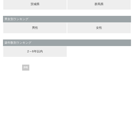
茨城県
群馬県
男女別ランキング
男性
女性
築年数別ランキング
2～6年以内
PR