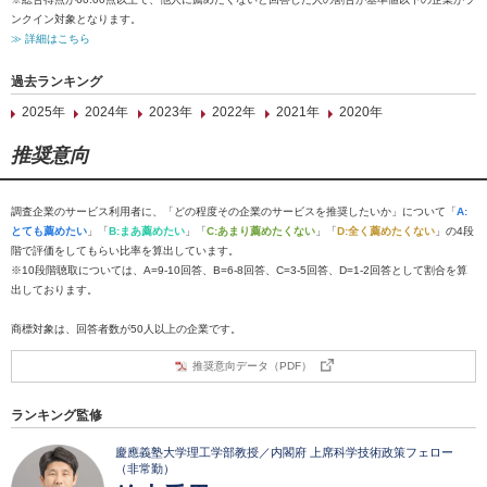
ンクイン対象となります。
≫ 詳細はこちら
過去ランキング
2025年
2024年
2023年
2022年
2021年
2020年
推奨意向
調査企業のサービス利用者に、「どの程度その企業のサービスを推奨したいか」について「
A:
とても薦めたい
」「
B:まあ薦めたい
」「
C:あまり薦めたくない
」「
D:全く薦めたくない
」の4段
階で評価をしてもらい比率を算出しています。
※10段階聴取については、A=9-10回答、B=6-8回答、C=3-5回答、D=1-2回答として割合を算
出しております。
商標対象は、回答者数が50人以上の企業です。
推奨意向データ（PDF）
ランキング監修
慶應義塾大学理工学部教授／内閣府 上席科学技術政策フェロー
（非常勤）