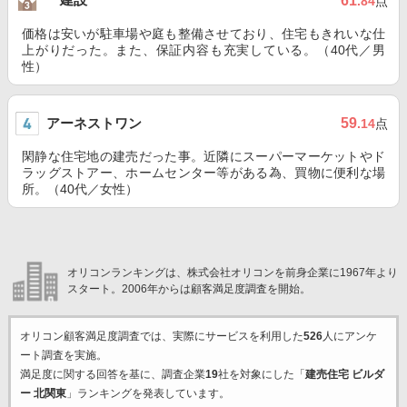
61
.84
点
価格は安いが駐車場や庭も整備させており、住宅もきれいな仕
上がりだった。また、保証内容も充実している。（40代／男
性）
アーネストワン
59
.14
点
閑静な住宅地の建売だった事。近隣にスーパーマーケットやド
ラッグストアー、ホームセンター等がある為、買物に便利な場
所。（40代／女性）
オリコンランキングは、株式会社オリコンを前身企業に1967年より
スタート。2006年からは顧客満足度調査を開始。
オリコン顧客満足度調査では、実際にサービスを利用した
526
人にアンケ
ート調査を実施。
満足度に関する回答を基に、調査企業
19
社を対象にした「
建売住宅 ビルダ
ー 北関東
」ランキングを発表しています。